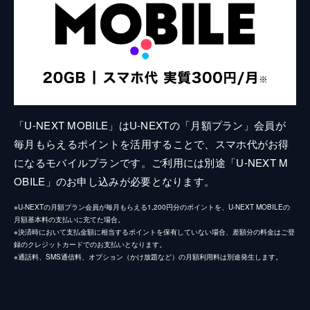
「U-NEXT MOBILE」はU-NEXTの「月額プラン」会員が
毎月もらえるポイントを活用することで、スマホ代がお得
になるモバイルプランです。ご利用には別途「U-NEXT M
OBILE」のお申し込みが必要となります。
※U-NEXTの月額プラン会員が毎月もらえる1,200円分のポイントを、U-NEXT MOBILEの
月額基本料の支払いに充てた場合。
※決済時において支払金額に相当するポイントを保有していない場合、差額分の料金はご登
録のクレジットカードでのお支払いとなります。
※通話料、SMS通信料、オプション（かけ放題など）の月額利用料は別途発生します。