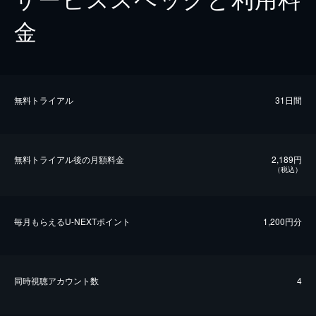
金
無料トライアル
31日間
無料トライアル後の⽉額料金
2,189円
（税込）
毎⽉もらえるU-NEXTポイント
1,200円分
同時視聴アカウント数
4