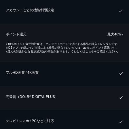
アカウントごとの機能制限設定
ポイント還元
最⼤40%
※
※
40％ポイント還元の対象は、クレジットカード決済による作品の購入 / レンタルです。
※
iOSアプリのUコイン決済による作品の購入 / レンタルは、20％のポイント還元です。
※
還元の対象外となる決済方法や商品があります。くわしくは
こちら
をご確認ください。
フルHD画質 / 4K画質
⾼⾳質（DOLBY DIGITAL PLUS）
テレビ / スマホ / PCなどに対応