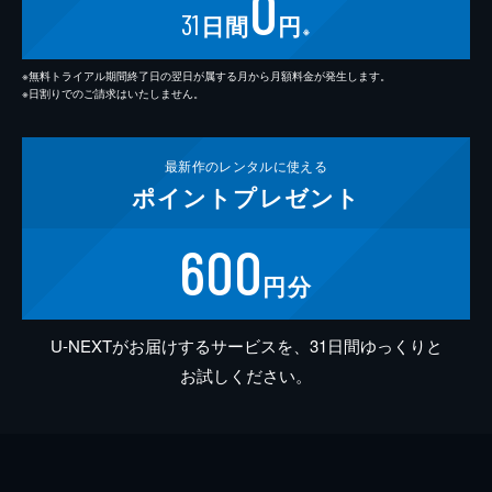
0
31
日間
円
※
※無料トライアル期間終了日の翌日が属する月から月額料金が発生します。
※日割りでのご請求はいたしません。
最新作の
レンタルに使える
ポイント
プレゼント
600
円分
U-NEXTがお届けするサービスを、31日間ゆっくりと
お試しください。