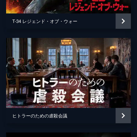
声の出演
マイケル・ケイン
監督
クリストファー・ノーラン
T-34 レジェンド・オブ・ウォー
脚本
クリストファー・ノーラン
音楽
ハンス・ジマー
製作
エマ・トーマス
クリストファー・ノーラン
ヒトラーのための虐殺会議