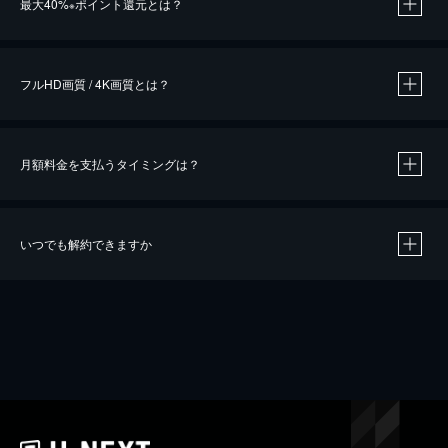
最大40%
ポイント還元とは？
※
※
作品によって必要なポイントが異なります。
フルHD画質 / 4K画質とは？
月額料金を支払うタイミングは？
※
40％ポイント還元の対象は、クレジットカード決済による作品の購入 / レンタルです。
※
iOSアプリのUコイン決済による作品の購入 / レンタルは、20％のポイント還元です。
※
還元の対象外となる決済方法や商品があります。くわしくは
こちら
をご確認ください。
いつでも解約できますか
こちら