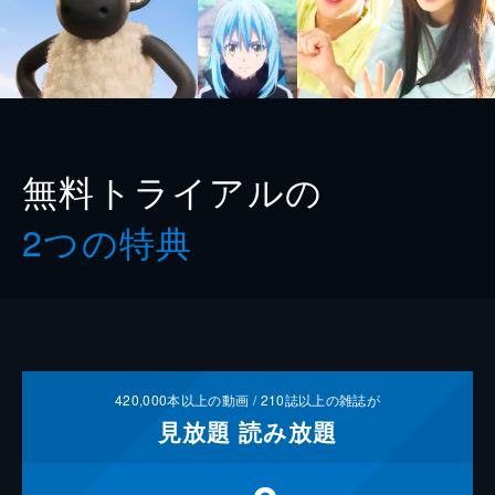
無料トライアルの
2つの特典
420,000
本以上の動画 /
210
誌以上の雑誌が
見放題
読み放題