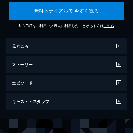
無料トライアルで 今すぐ観る
U-NEXTをご利用中／過去に利用したことがある方は
こちら
見どころ
ストーリー
エピソード
ダンケルク
キャスト・スタッフ
107分
出演
トミー
フィオン・ホワイトヘッド
ピーター
トム・グリン＝カーニー