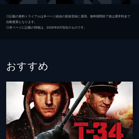
コリンズ
ジャック・ロウデン
◎記載の無料トライアルは本ページ経由の新規登録に適用。無料期間終了後は通常料金で
自動更新となります。
アレックス
ハリー・スタイルズ
◎本ページに記載の情報は、2026年8月現在のものです。
ギブソン
アナイリン・バーナード
ウィナント大佐
ジェームズ・ダーシー
ボルトン中佐
ケネス・ブラナー
おすすめ
謎の英国兵
キリアン・マーフィ
ミスター・ドーソン
マーク・ライランス
ジョージ
バリー・キオガン
ファリアー
トム・ハーディ
マイケル・フォックス
ジョン・ノーラン