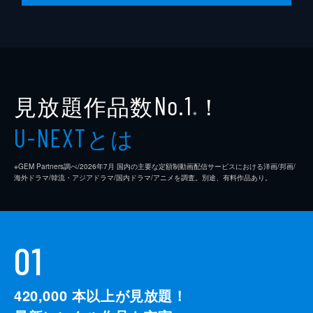
見放題作品数
！
No.1
※
とは
U-NEXT
※GEM Partners調べ/2026年7⽉ 国内の主要な定額制動画配信サービスにおける洋画/邦画/
海外ドラマ/韓流・アジアドラマ/国内ドラマ/アニメを調査。別途、有料作品あり。
01
420,000
本以上が見放題！