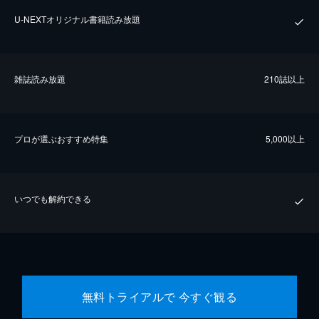
U-NEXTオリジナル書籍読み放題
雑誌読み放題
210誌以上
プロが選ぶおすすめ特集
5,000以上
いつでも解約できる
無料トライアルで 今すぐ観る