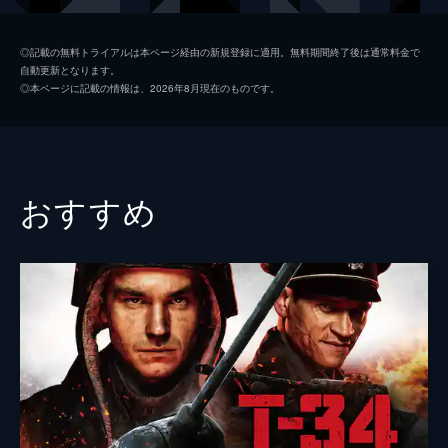
コリンズ
ジャック・ロウデン
◎記載の無料トライアルは本ページ経由の新規登録に適用。無料期間終了後は通常料金で
自動更新となります。
アレックス
ハリー・スタイルズ
◎本ページに記載の情報は、2026年8月現在のものです。
ギブソン
アナイリン・バーナード
ウィナント大佐
ジェームズ・ダーシー
ボルトン中佐
ケネス・ブラナー
おすすめ
謎の英国兵
キリアン・マーフィ
ミスター・ドーソン
マーク・ライランス
ジョージ
バリー・キオガン
ファリアー
トム・ハーディ
マイケル・フォックス
ジョン・ノーラン