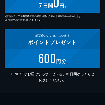
0
31
日間
円
※
※無料トライアル期間終了日の翌日が属する月から月額料金が発生します。
※日割りでのご請求はいたしません。
最新作の
レンタルに使える
ポイント
プレゼント
600
円分
U-NEXTがお届けするサービスを、31日間ゆっくりと
お試しください。