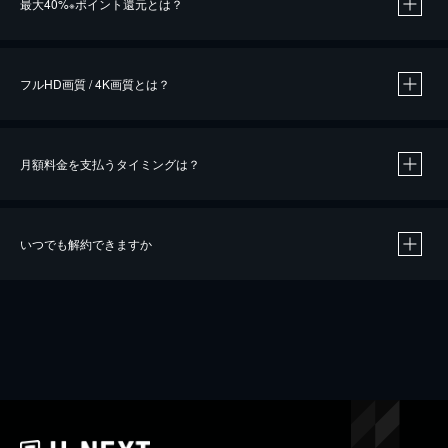
最大40%
ポイント還元とは？
※
※
作品によって必要なポイントが異なります。
フルHD画質 / 4K画質とは？
月額料金を支払うタイミングは？
※
40％ポイント還元の対象は、クレジットカード決済による作品の購入 / レンタルです。
※
iOSアプリのUコイン決済による作品の購入 / レンタルは、20％のポイント還元です。
※
還元の対象外となる決済方法や商品があります。くわしくは
こちら
をご確認ください。
いつでも解約できますか
こちら