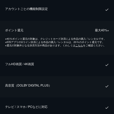
アカウントごとの機能制限設定
ポイント還元
最⼤40%
※
※
40％ポイント還元の対象は、クレジットカード決済による作品の購入 / レンタルです。
※
iOSアプリのUコイン決済による作品の購入 / レンタルは、20％のポイント還元です。
※
還元の対象外となる決済方法や商品があります。くわしくは
こちら
をご確認ください。
フルHD画質 / 4K画質
⾼⾳質（DOLBY DIGITAL PLUS）
テレビ / スマホ / PCなどに対応