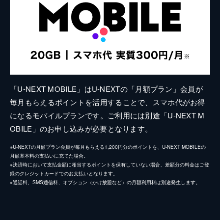
「U-NEXT MOBILE」はU-NEXTの「月額プラン」会員が
毎月もらえるポイントを活用することで、スマホ代がお得
になるモバイルプランです。ご利用には別途「U-NEXT M
OBILE」のお申し込みが必要となります。
※U-NEXTの月額プラン会員が毎月もらえる1,200円分のポイントを、U-NEXT MOBILEの
月額基本料の支払いに充てた場合。
※決済時において支払金額に相当するポイントを保有していない場合、差額分の料金はご登
録のクレジットカードでのお支払いとなります。
※通話料、SMS通信料、オプション（かけ放題など）の月額利用料は別途発生します。