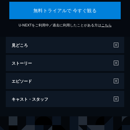
無料トライアルで 今すぐ観る
U-NEXTをご利用中／過去に利用したことがある方は
こちら
見どころ
ストーリー
エピソード
ダンケルク
キャスト・スタッフ
107分
出演
トミー
フィオン・ホワイトヘッド
ピーター
トム・グリン＝カーニー