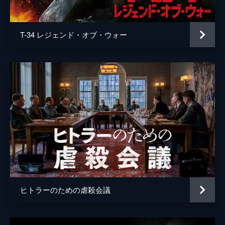
声の出演
マイケル・ケイン
監督
クリストファー・ノーラン
T-34 レジェンド・オブ・ウォー
脚本
クリストファー・ノーラン
音楽
ハンス・ジマー
製作
エマ・トーマス
クリストファー・ノーラン
ヒトラーのための虐殺会議