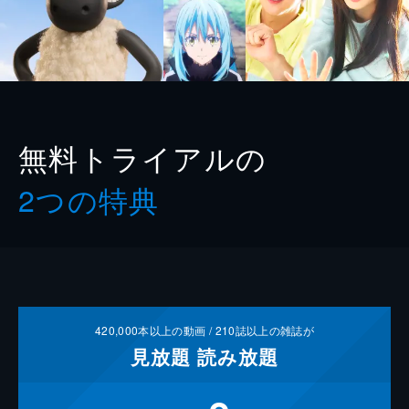
無料トライアルの
2つの特典
420,000
本以上の動画 /
210
誌以上の雑誌が
見放題
読み放題