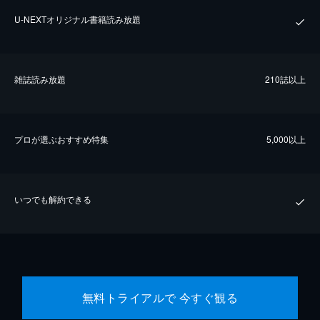
U-NEXTオリジナル書籍読み放題
雑誌読み放題
210誌以上
プロが選ぶおすすめ特集
5,000以上
いつでも解約できる
無料トライアルで 今すぐ観る