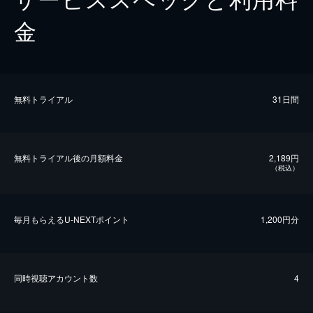
金
無料トライアル
31日間
無料トライアル後の⽉額料金
2,189円
（税込）
毎⽉もらえるU-NEXTポイント
1,200円分
同時視聴アカウント数
4