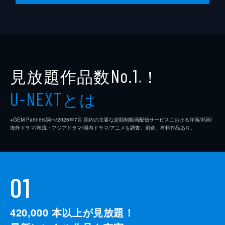
見放題作品数
！
No.1
※
とは
U-NEXT
※GEM Partners調べ/2026年7⽉ 国内の主要な定額制動画配信サービスにおける洋画/邦画/
海外ドラマ/韓流・アジアドラマ/国内ドラマ/アニメを調査。別途、有料作品あり。
01
420,000
本以上が見放題！