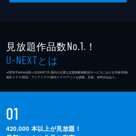
見放題作品数
！
No.1
※
とは
U-NEXT
※GEM Partners調べ/2026年7⽉ 国内の主要な定額制動画配信サービスにおける洋画/邦画/
海外ドラマ/韓流・アジアドラマ/国内ドラマ/アニメを調査。別途、有料作品あり。
01
420,000
本以上が見放題！