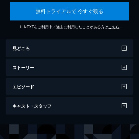
無料トライアルで 今すぐ観る
U-NEXTをご利用中／過去に利用したことがある方は
こちら
見どころ
ストーリー
エピソード
ダンケルク
キャスト・スタッフ
107分
出演
トミー
フィオン・ホワイトヘッド
ピーター
トム・グリン＝カーニー