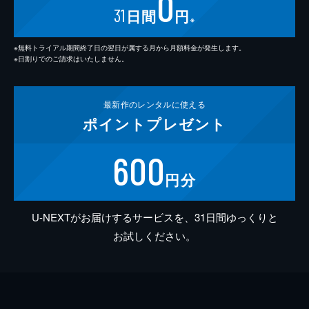
0
31
日間
円
※
※無料トライアル期間終了日の翌日が属する月から月額料金が発生します。
※日割りでのご請求はいたしません。
最新作の
レンタルに使える
ポイント
プレゼント
600
円分
U-NEXTがお届けするサービスを、31日間ゆっくりと
お試しください。