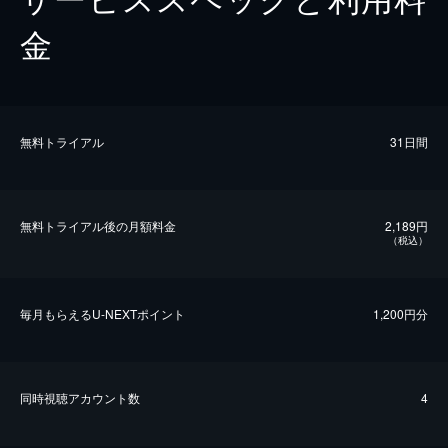
金
無料トライアル
31日間
無料トライアル後の⽉額料金
2,189円
（税込）
毎⽉もらえるU-NEXTポイント
1,200円分
同時視聴アカウント数
4