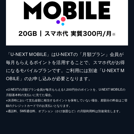
「U-NEXT MOBILE」はU-NEXTの「月額プラン」会員が
毎月もらえるポイントを活用することで、スマホ代がお得
になるモバイルプランです。ご利用には別途「U-NEXT M
OBILE」のお申し込みが必要となります。
※U-NEXTの月額プラン会員が毎月もらえる1,200円分のポイントを、U-NEXT MOBILEの
月額基本料の支払いに充てた場合。
※決済時において支払金額に相当するポイントを保有していない場合、差額分の料金はご登
録のクレジットカードでのお支払いとなります。
※通話料、SMS通信料、オプション（かけ放題など）の月額利用料は別途発生します。