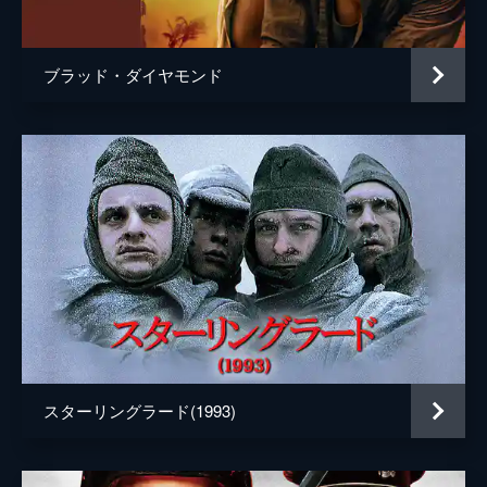
声の出演
マイケル・ケイン
監督
クリストファー・ノーラン
ブラッド・ダイヤモンド
脚本
クリストファー・ノーラン
音楽
ハンス・ジマー
製作
エマ・トーマス
クリストファー・ノーラン
スターリングラード(1993)