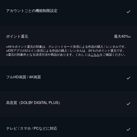
アカウントごとの機能制限設定
ポイント還元
最⼤40%
※
※
40％ポイント還元の対象は、クレジットカード決済による作品の購入 / レンタルです。
※
iOSアプリのUコイン決済による作品の購入 / レンタルは、20％のポイント還元です。
※
還元の対象外となる決済方法や商品があります。くわしくは
こちら
をご確認ください。
フルHD画質 / 4K画質
⾼⾳質（DOLBY DIGITAL PLUS）
テレビ / スマホ / PCなどに対応