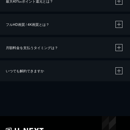
最大40%
ポイント還元とは？
※
※
作品によって必要なポイントが異なります。
フルHD画質 / 4K画質とは？
月額料金を支払うタイミングは？
※
40％ポイント還元の対象は、クレジットカード決済による作品の購入 / レンタルです。
※
iOSアプリのUコイン決済による作品の購入 / レンタルは、20％のポイント還元です。
※
還元の対象外となる決済方法や商品があります。くわしくは
こちら
をご確認ください。
いつでも解約できますか
こちら