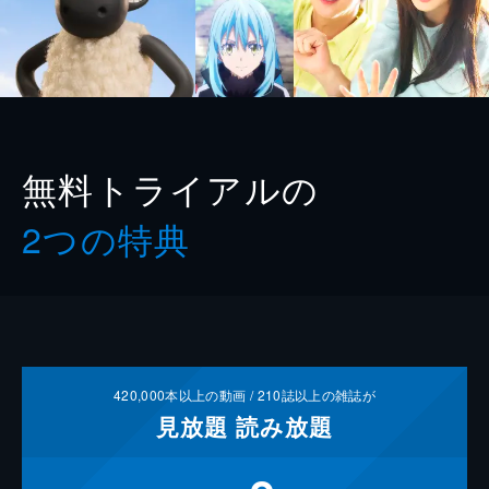
無料トライアルの
2つの特典
420,000
本以上の動画 /
210
誌以上の雑誌が
見放題
読み放題