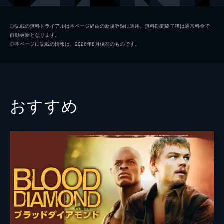
コリンズ
ジャック・ロウデン
◎記載の無料トライアルは本ページ経由の新規登録に適用。無料期間終了後は通常料金で
自動更新となります。
アレックス
ハリー・スタイルズ
◎本ページに記載の情報は、2026年8月現在のものです。
ギブソン
アナイリン・バーナード
ウィナント大佐
ジェームズ・ダーシー
ボルトン中佐
ケネス・ブラナー
おすすめ
謎の英国兵
キリアン・マーフィ
ミスター・ドーソン
マーク・ライランス
ジョージ
バリー・キオガン
ファリアー
トム・ハーディ
マイケル・フォックス
ジョン・ノーラン