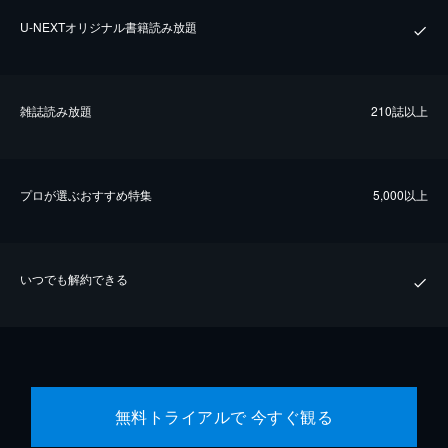
U-NEXTオリジナル書籍読み放題
雑誌読み放題
210誌以上
プロが選ぶおすすめ特集
5,000以上
いつでも解約できる
無料トライアルで 今すぐ観る