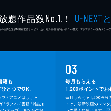
放題作品数
！
No.1
U-NEXT
※
26年7⽉ 国内の主要な定額制動画配信サービスにおける洋画/邦画/海外ドラマ/韓流・アジアドラマ/国内ドラ
03
書籍も
毎月もらえる
XTひとつでOK。
1,200
ポイントでお
ドラマ / アニメはもちろ
毎月もらえる1,200円分
/ ラノベ / 書籍 / 雑誌も
トは、最新映画のレンタ
インアップ。あなたの好
ガの購入に使えます。翌