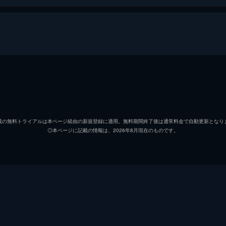
トミー
フィオ
ピーター
トム・
載の無料トライアルは本ページ経由の新規登録に適用。無料期間終了後は通常料金で自動更新となり
◎本ページに記載の情報は、2026年8月現在のものです。
コリンズ
ジャッ
アレックス
ハリー
ギブソン
アナイ
ウィナント大佐
ジェー