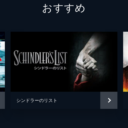
おすすめ
ボルトン中佐
ケネス
謎の英国兵
キリア
ミスター・ドーソン
マーク
ジョージ
バリー
ファリアー
トム・
マイケ
ジョン
シンドラーのリスト
マイケ
クリス