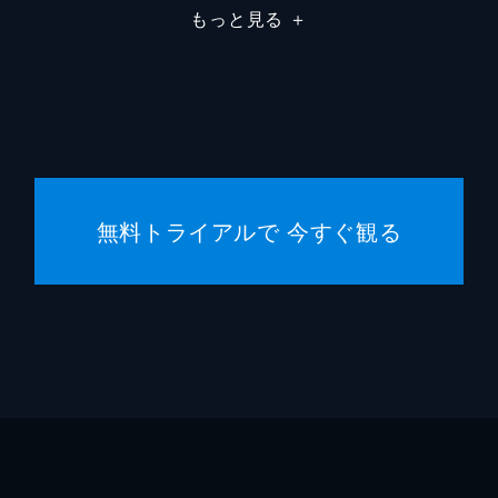
もっと見る
＋
クリス
ハンス
エマ・
クリス
無料トライアルで 今すぐ観る