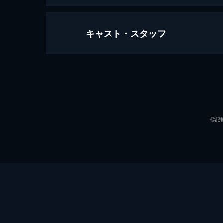
キャスト・スタッフ
ダンケルク
107分
出演
◎記