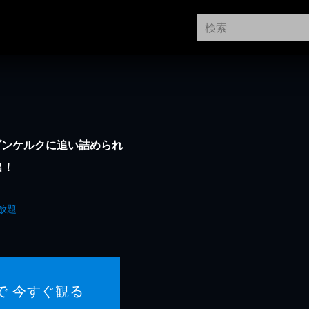
ダンケルクに追い詰められ
出！
放題
で 今すぐ観る