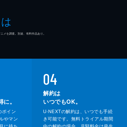
とは
マ/アニメを調査。別途、有料作品あり。
04
解約は
得に。
いつでもOK。
のポイン
U-NEXTの解約は、いつでも手続
ルやマン
き可能です。無料トライアル期間
月に持ち
中の解約の場合、月額料金は発生