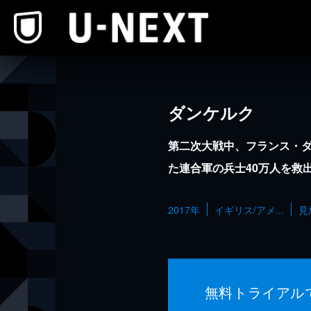
本文へスキップ
ダンケルク
第二次大戦中、フランス・
た連合軍の兵士40万人を救
2017年
イギリス/アメ...
見
無料トライアル