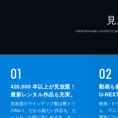
見
※GEM Partners調べ/20
01
02
420,000
本以上が見放題！
動画も
最新レンタル作品も充実。
U-NE
見放題のラインアップ数は断トツ
映画 / 
のNo.1。だから観たい作品を、た
ん、マンガ 
っぷり、お得に楽しめます。ま
豊富にラ