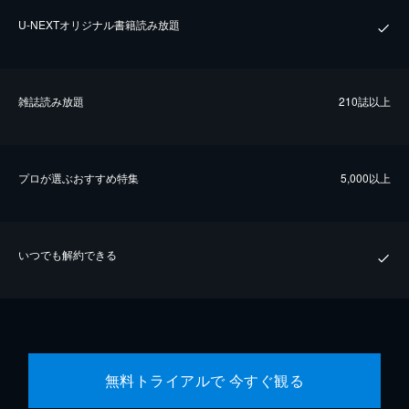
U-NEXTオリジナル書籍読み放題
雑誌読み放題
210誌以上
プロが選ぶおすすめ特集
5,000以上
いつでも解約できる
無料トライアルで 今すぐ観る