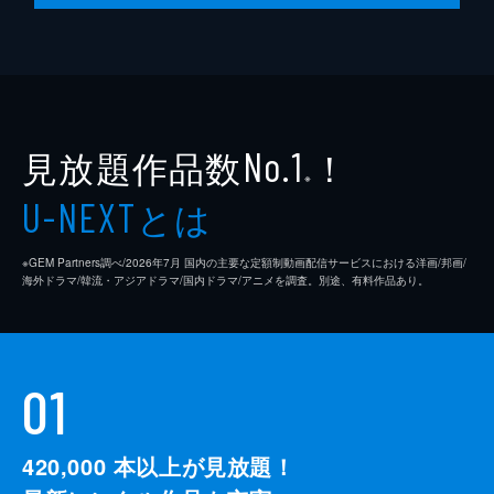
見放題作品数
！
No.1
※
とは
U-NEXT
※GEM Partners調べ/2026年7⽉ 国内の主要な定額制動画配信サービスにおける洋画/邦画/
海外ドラマ/韓流・アジアドラマ/国内ドラマ/アニメを調査。別途、有料作品あり。
01
420,000
本以上が見放題！