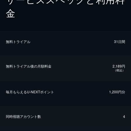
金
無料トライアル
31日間
無料トライアル後の⽉額料金
2,189円
（税込）
毎⽉もらえるU-NEXTポイント
1,200円分
同時視聴アカウント数
4