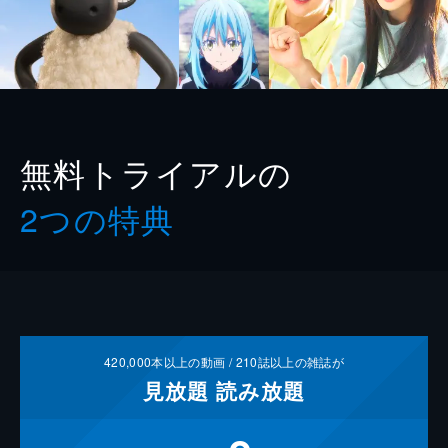
無料トライアルの
2つの特典
420,000
本以上の動画 /
210
誌以上の雑誌が
見放題
読み放題