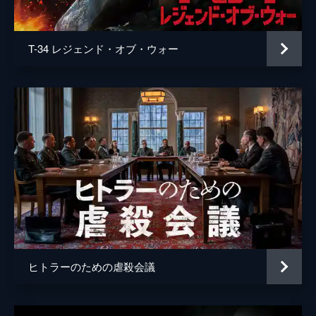
声の出演
マイケル・ケイン
監督
クリストファー・ノーラン
T-34 レジェンド・オブ・ウォー
脚本
クリストファー・ノーラン
音楽
ハンス・ジマー
製作
エマ・トーマス
クリストファー・ノーラン
ヒトラーのための虐殺会議