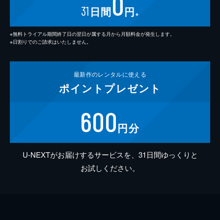
0
31
日間
円
※
※無料トライアル期間終了日の翌日が属する月から月額料金が発生します。
※日割りでのご請求はいたしません。
最新作の
レンタルに使える
ポイント
プレゼント
600
円分
U-NEXTがお届けするサービスを、31日間ゆっくりと
お試しください。