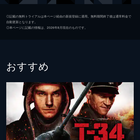
コリンズ
ジャック・ロウデン
◎記載の無料トライアルは本ページ経由の新規登録に適用。無料期間終了後は通常料金で
自動更新となります。
アレックス
ハリー・スタイルズ
◎本ページに記載の情報は、2026年8月現在のものです。
ギブソン
アナイリン・バーナード
ウィナント大佐
ジェームズ・ダーシー
ボルトン中佐
ケネス・ブラナー
おすすめ
謎の英国兵
キリアン・マーフィ
ミスター・ドーソン
マーク・ライランス
ジョージ
バリー・キオガン
ファリアー
トム・ハーディ
マイケル・フォックス
ジョン・ノーラン