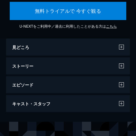
無料トライアルで 今すぐ観る
U-NEXTをご利用中／過去に利用したことがある方は
こちら
見どころ
ストーリー
エピソード
ダンケルク
キャスト・スタッフ
107分
出演
トミー
フィオン・ホワイトヘッド
ピーター
トム・グリン＝カーニー