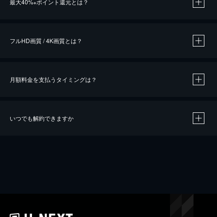
最大40%
ポイント還元とは？
※
※
作品によって必要なポイントが異なります。
フルHD画質 / 4K画質とは？
月額料金を支払うタイミングは？
※
40％ポイント還元の対象は、クレジットカード決済による作品の購入 / レンタルです。
※
iOSアプリのUコイン決済による作品の購入 / レンタルは、20％のポイント還元です。
※
還元の対象外となる決済方法や商品があります。くわしくは
こちら
をご確認ください。
いつでも解約できますか
こちら