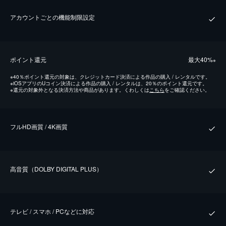
アカウントごとの機能制限設定
ポイント還元
最⼤40%
※
※
40％ポイント還元の対象は、クレジットカード決済による作品の購入 / レンタルです。
※
iOSアプリのUコイン決済による作品の購入 / レンタルは、20％のポイント還元です。
※
還元の対象外となる決済方法や商品があります。くわしくは
こちら
をご確認ください。
フルHD画質 / 4K画質
⾼⾳質（DOLBY DIGITAL PLUS）
テレビ / スマホ / PCなどに対応