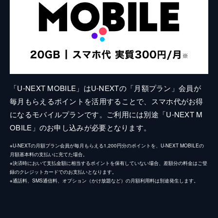
「U-NEXT MOBILE」はU-NEXTの「月額プラン」会員が
毎月もらえるポイントを活用することで、スマホ代がお得
になるモバイルプランです。ご利用には別途「U-NEXT M
OBILE」のお申し込みが必要となります。
※U-NEXTの月額プラン会員が毎月もらえる1,200円分のポイントを、U-NEXT MOBILEの
月額基本料の支払いに充てた場合。
※決済時において支払金額に相当するポイントを保有していない場合、差額分の料金はご登
録のクレジットカードでのお支払いとなります。
※通話料、SMS通信料、オプション（かけ放題など）の月額利用料は別途発生します。