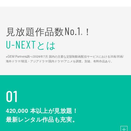
見放題作品数
！
No.1
※
とは
U-NEXT
※GEM Partners調べ/2026年7⽉ 国内の主要な定額制動画配信サービスにおける洋画/邦画/
海外ドラマ/韓流・アジアドラマ/国内ドラマ/アニメを調査。別途、有料作品あり。
01
420,000
本以上が見放題！
最新レンタル作品も充実。