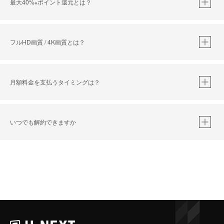
最大40%
ポイント還元とは？
※
※
作品によって必要なポイントが異なります。
フルHD画質 / 4K画質とは？
月額料金を支払うタイミングは？
※
40％ポイント還元の対象は、クレジットカード決済による作品の購入 / レンタルです。
※
iOSアプリのUコイン決済による作品の購入 / レンタルは、20％のポイント還元です。
※
還元の対象外となる決済方法や商品があります。くわしくは
こちら
をご確認ください。
いつでも解約できますか
こちら