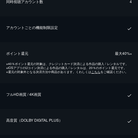
同時視聴アカウント数
4
アカウントごとの機能制限設定
ポイント還元
最⼤40%
※
※
40％ポイント還元の対象は、クレジットカード決済による作品の購入 / レンタルです。
※
iOSアプリのUコイン決済による作品の購入 / レンタルは、20％のポイント還元です。
※
還元の対象外となる決済方法や商品があります。くわしくは
こちら
をご確認ください。
フルHD画質 / 4K画質
⾼⾳質（DOLBY DIGITAL PLUS）