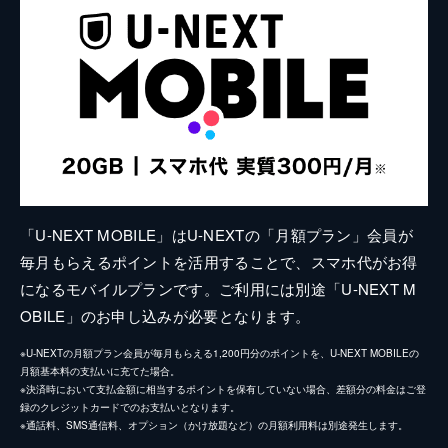
「U-NEXT MOBILE」はU-NEXTの「月額プラン」会員が
毎月もらえるポイントを活用することで、スマホ代がお得
になるモバイルプランです。ご利用には別途「U-NEXT M
OBILE」のお申し込みが必要となります。
※U-NEXTの月額プラン会員が毎月もらえる1,200円分のポイントを、U-NEXT MOBILEの
月額基本料の支払いに充てた場合。
※決済時において支払金額に相当するポイントを保有していない場合、差額分の料金はご登
録のクレジットカードでのお支払いとなります。
※通話料、SMS通信料、オプション（かけ放題など）の月額利用料は別途発生します。