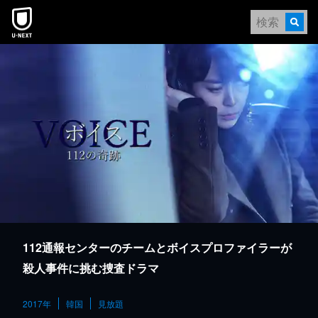
本文へスキップ
112通報センターのチームとボイスプロファイラーが
殺人事件に挑む捜査ドラマ
2017年
韓国
見放題