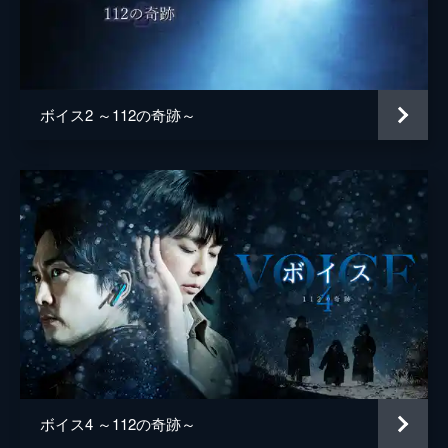
断。警察内に真犯人の協力者の存在が浮上す
るなか、ウンスの妹が拉致されてしまう。
58分
Episode 5
拉致犯・ギョンイルに土の中に埋められたグ
ボイス2 ～112の奇跡～
ォンジュだが、間一髪でジニョクに救出され
る。だが、ギョンイルは逃げ去り、ウンビョ
ルは捕まったまま。グォンジュとジニョク
は、ギョンイルとウンビョルの因縁を知
り...。
61分
Episode 6
拉致容疑で捕まったギョンイルは、ウニョン
洞殺人事件の目撃者だった。だが移送中に逃
走を試みたギョンイルが焼死する。警察は自
殺と見るが、現場に居合わせたグォンジュ
は、ある男によって殺されたと主張する。
62分
ボイス4 ～112の奇跡～
Episode 7