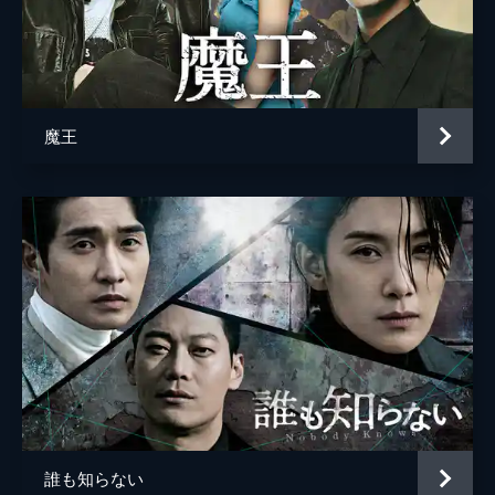
Episode 10
塩酸事件の容疑者としてヒョノをストーキン
グしていた「love8080」と名乗る女を探す
ジニョク。犯行に加担するも容疑者に利用さ
れたホシクは釈放。一方、係長ギョンハクの
魔王
行動を怪しむジニョクはある情報を得る。
58分
誰も知らない