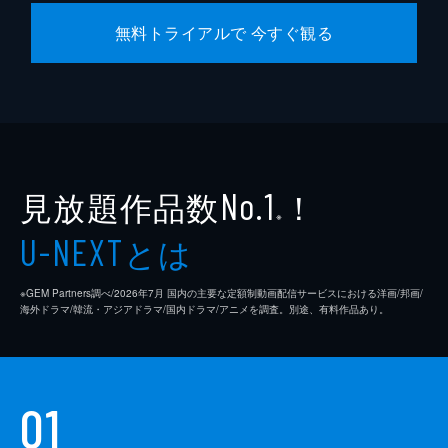
無料トライアルで 今すぐ観る
見放題作品数
！
No.1
※
とは
U-NEXT
※GEM Partners調べ/2026年7⽉ 国内の主要な定額制動画配信サービスにおける洋画/邦画/
海外ドラマ/韓流・アジアドラマ/国内ドラマ/アニメを調査。別途、有料作品あり。
01