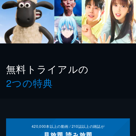
無料トライアルの
2つの特典
420,000
本以上の動画 /
210
誌以上の雑誌が
見放題
読み放題