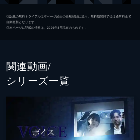
クの前にグォンジュが現れ...
70分
ペク・ソンヒョン
Episode 2
◎記載の無料トライアルは本ページ経由の新規登録に適用。無料期間終了後は通常料金で
自動更新となります。
誘拐事件が発生。グォンジュは被害者の通報
イェソン
◎本ページに記載の情報は、2026年8月現在のものです。
で現場を突き止め、ジニョクは犯人を逮捕。
ソン・ウンソ
しかしジニョクは、音で犯人の居場所がわか
ったグォンジュを信じられない。ジニョクに
キム・レハ
通報センターへの異動辞令が出るが...。
59分
イ・ドギョン
関連動画/
Episode 3
キム・ジェウク
グォンジュの判断ミスで事件現場を誤り、そ
シリーズ⼀覧
の間に被害者・アラムは母親に見つかってし
イ・ヘヨン
まう。焦るグォンジュだがジニョクの指示で
音の正体を突き止められた。だが、そこには
監督
キム・ホンソン
母親だけがおりアラムの姿はなかった。
脚本
マ・ジンウォン
58分
Episode 4
ウニョン洞殺人事件の容疑者・ドンチョルが
死亡し、自殺とみなした警察は事件終結を決
定。だが遺体を見たグォンジュは他殺と判