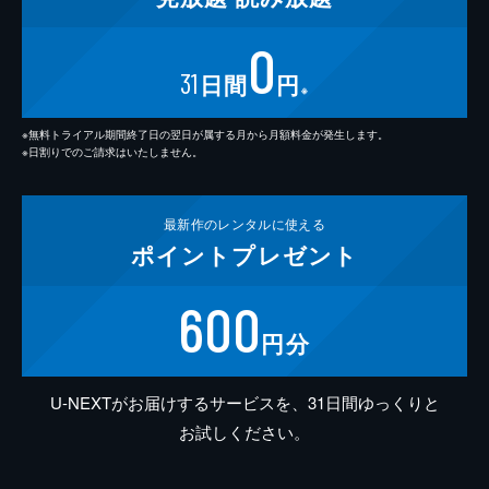
0
31
日間
円
※
※無料トライアル期間終了日の翌日が属する月から月額料金が発生します。
※日割りでのご請求はいたしません。
最新作の
レンタルに使える
ポイント
プレゼント
600
円分
U-NEXTがお届けするサービスを、31日間ゆっくりと
お試しください。