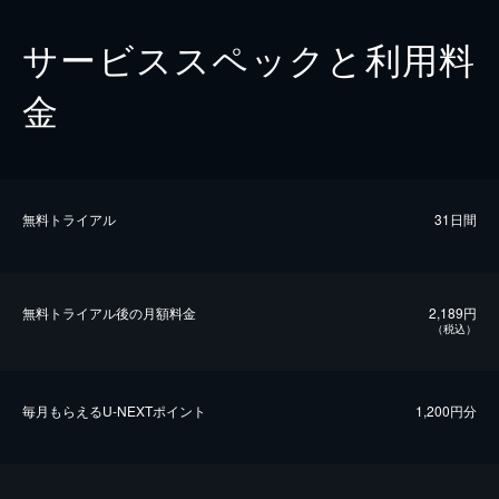
サービススペックと利用料
金
無料トライアル
31日間
無料トライアル後の⽉額料金
2,189円
（税込）
毎⽉もらえるU-NEXTポイント
1,200円分