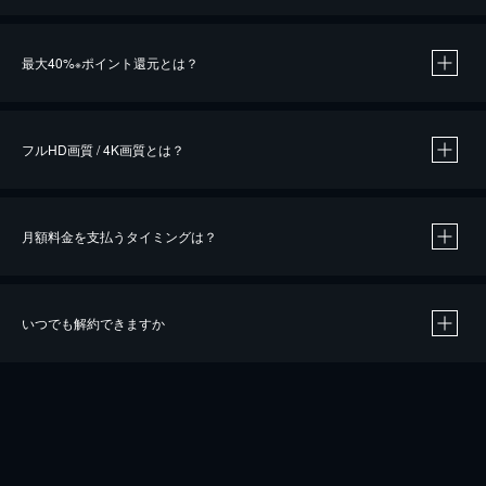
※
最大40%
ポイント還元とは？
※
※
作品によって必要なポイントが異なります。
フルHD画質 / 4K画質とは？
月額料金を支払うタイミングは？
※
40％ポイント還元の対象は、クレジットカード決済による作品の購入 / レンタルです。
※
iOSアプリのUコイン決済による作品の購入 / レンタルは、20％のポイント還元です。
※
還元の対象外となる決済方法や商品があります。くわしくは
こちら
をご確認ください。
いつでも解約できますか
こちら