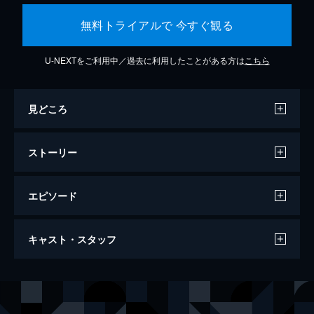
無料トライアルで 今すぐ観る
U-NEXTをご利用中／過去に利用したことがある方は
こちら
見どころ
ストーリー
エピソード
Episode 1
キャスト・スタッフ
敏腕刑事・ジニョクはある晩、妻を何者かに
殺される。容疑者が捕まるも、事件の通報を
受けた警察官・グォンジュは犯人の声が違う
出演
チャン・ヒョク
と証言し、真相は闇の中に。3年後、ジニョ
イ・ハナ