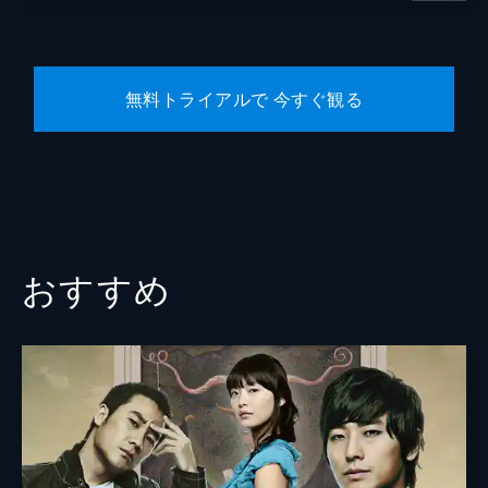
脅されたボクスンの部屋から変死体が発見。
遺体の顔はボクスンにうり二つ。住人を調べ
た結果、上の階に住むチュノクがボクスンに
成り済まし、弟の殺害を隠していることが疑
無料トライアルで 今すぐ観る
われる。一方、ジニョクに新情報が入り...。
58分
Episode 8
「アゴを鳴らす男」ことサンテに捕らえられ
たジニョクの居場所をグォンジュが割り出
し、デシクが救出に向かう。ジニョクは脱出
したが、サンテは逃走。警察はスリム洞変死
おすすめ
事件の容疑者としてサンテを指名手配した。
60分
Episode 9
警察庁の掲示板にセンター員・ヒョノの中傷
が書き込まれ騒然となる。そこに人質騒動の
通報が入る。刃物を持ったその男がヒョノと
確認され、ジニョクは説得を試みるも、ヒョ
ノはある言葉を繰り返すのみだった。
66分