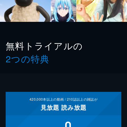
無料トライアルの
2つの特典
420,000
本以上の動画 /
210
誌以上の雑誌が
見放題
読み放題
0