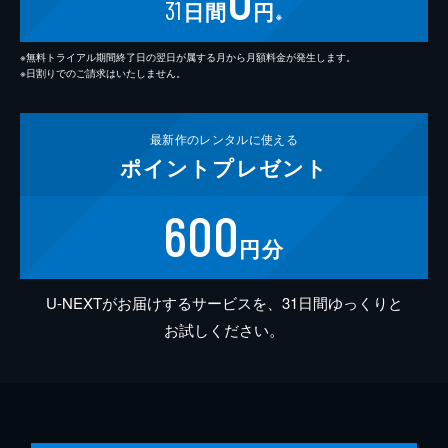
31
日間
円
※
※無料トライアル期間終了日の翌日が属する月から月額料金が発生します。
※日割りでのご請求はいたしません。
最新作の
レンタルに使える
ポイント
プレゼント
600
円分
U-NEXTがお届けするサービスを、31日間ゆっくりと
お試しください。