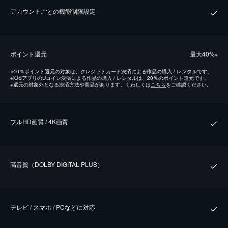
アカウントごとの機能制限設定
ポイント還元
最⼤40%
※
※
40％ポイント還元の対象は、クレジットカード決済による作品の購入 / レンタルです。
※
iOSアプリのUコイン決済による作品の購入 / レンタルは、20％のポイント還元です。
※
還元の対象外となる決済方法や商品があります。くわしくは
こちら
をご確認ください。
フルHD画質 / 4K画質
⾼⾳質（DOLBY DIGITAL PLUS）
テレビ / スマホ / PCなどに対応