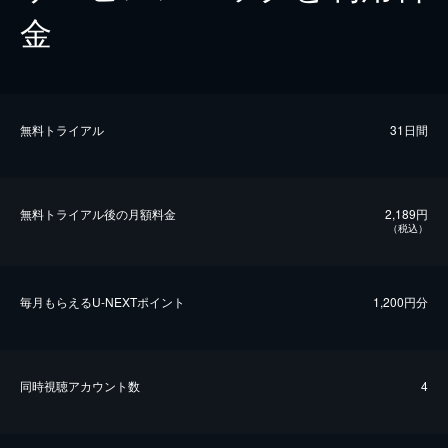
金
無料トライアル
31日間
無料トライアル後の⽉額料金
2,189円
（税込）
毎⽉もらえるU-NEXTポイント
1,200円分
同時視聴アカウント数
4