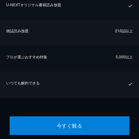
U-NEXTオリジナル書籍読み放題
雑誌読み放題
210誌以上
プロが選ぶおすすめ特集
5,000以上
いつでも解約できる
今すぐ観る