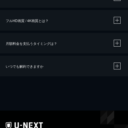
※
作品によって必要なポイントが異なります。
フルHD画質 / 4K画質とは？
月額料金を支払うタイミングは？
※
40％ポイント還元の対象は、クレジットカード決済による作品の購入 / レンタルです。
※
iOSアプリのUコイン決済による作品の購入 / レンタルは、20％のポイント還元です。
※
還元の対象外となる決済方法や商品があります。くわしくは
こちら
をご確認ください。
いつでも解約できますか
こちら