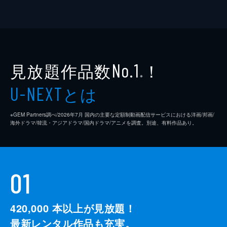
見放題作品数
！
No.1
※
とは
U-NEXT
※GEM Partners調べ/2026年7⽉ 国内の主要な定額制動画配信サービスにおける洋画/邦画/
海外ドラマ/韓流・アジアドラマ/国内ドラマ/アニメを調査。別途、有料作品あり。
01
420,000
本以上が見放題！
最新レンタル作品も充実。