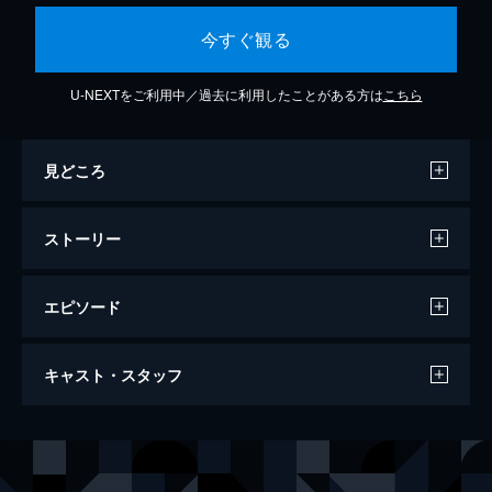
今すぐ観る
U-NEXTをご利用中／過去に利用したことがある方は
こちら
見どころ
ストーリー
エピソード
ベストネタシリーズ ラバーガール
キャスト・スタッフ
101分
出演
ラバーガール