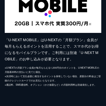
「U-NEXT MOBILE」はU-NEXTの「月額プラン」会員が
毎月もらえるポイントを活用することで、スマホ代がお得
になるモバイルプランです。ご利用には別途「U-NEXT M
OBILE」のお申し込みが必要となります。
※U-NEXTの月額プラン会員が毎月もらえる1,200円分のポイントを、U-NEXT MOBILEの
月額基本料の支払いに充てた場合。
※決済時において支払金額に相当するポイントを保有していない場合、差額分の料金はご登
録のクレジットカードでのお支払いとなります。
※通話料、SMS通信料、オプション（かけ放題など）の月額利用料は別途発生します。