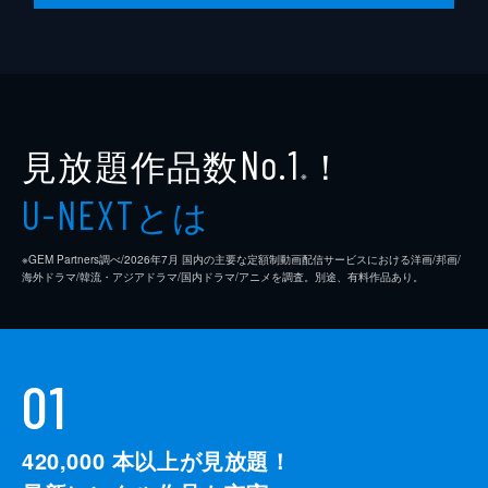
見放題作品数
！
No.1
※
とは
U-NEXT
※GEM Partners調べ/2026年7⽉ 国内の主要な定額制動画配信サービスにおける洋画/邦画/
海外ドラマ/韓流・アジアドラマ/国内ドラマ/アニメを調査。別途、有料作品あり。
01
420,000
本以上が見放題！