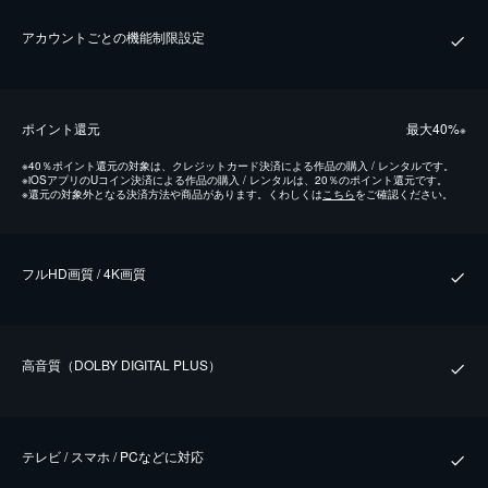
アカウントごとの機能制限設定
ポイント還元
最⼤40%
※
※
40％ポイント還元の対象は、クレジットカード決済による作品の購入 / レンタルです。
※
iOSアプリのUコイン決済による作品の購入 / レンタルは、20％のポイント還元です。
※
還元の対象外となる決済方法や商品があります。くわしくは
こちら
をご確認ください。
フルHD画質 / 4K画質
⾼⾳質（DOLBY DIGITAL PLUS）
テレビ / スマホ / PCなどに対応