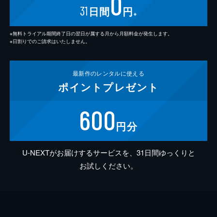
0
31
日間
円
※
※無料トライアル期間終了日の翌日が属する月から月額料金が発生します。
※日割りでのご請求はいたしません。
最新作の
レンタルに使える
ポイント
プレゼント
600
円分
U-NEXTがお届けするサービスを、31日間ゆっくりと
お試しください。