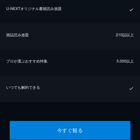
U-NEXTオリジナル書籍読み放題
雑誌読み放題
210誌以上
プロが選ぶおすすめ特集
5,000以上
いつでも解約できる
今すぐ観る