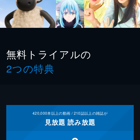
無料トライアルの
2つの特典
420,000
本以上の動画 /
210
誌以上の雑誌が
見放題
読み放題