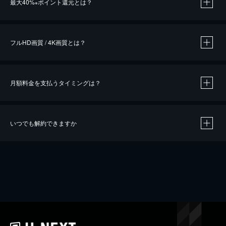
最大40%
ポイント還元とは？
※
※
作品によって必要なポイントが異なります。
フルHD画質 / 4K画質とは？
月額料金を支払うタイミングは？
※
40％ポイント還元の対象は、クレジットカード決済による作品の購入 / レンタルです。
※
iOSアプリのUコイン決済による作品の購入 / レンタルは、20％のポイント還元です。
※
還元の対象外となる決済方法や商品があります。くわしくは
こちら
をご確認ください。
いつでも解約できますか
こちら