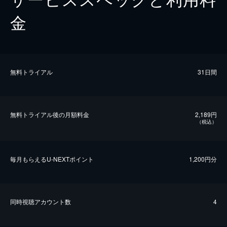
金
無料トライアル
31日間
無料トライアル後の⽉額料金
2,189円
（税込）
毎⽉もらえるU-NEXTポイント
1,200円分
同時視聴アカウント数
4