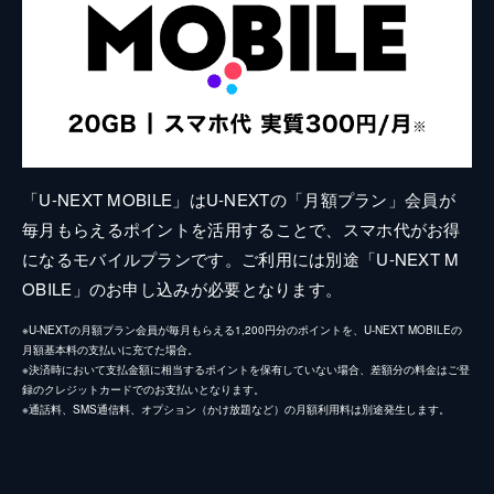
「U-NEXT MOBILE」はU-NEXTの「月額プラン」会員が
毎月もらえるポイントを活用することで、スマホ代がお得
になるモバイルプランです。ご利用には別途「U-NEXT M
OBILE」のお申し込みが必要となります。
※U-NEXTの月額プラン会員が毎月もらえる1,200円分のポイントを、U-NEXT MOBILEの
月額基本料の支払いに充てた場合。
※決済時において支払金額に相当するポイントを保有していない場合、差額分の料金はご登
録のクレジットカードでのお支払いとなります。
※通話料、SMS通信料、オプション（かけ放題など）の月額利用料は別途発生します。