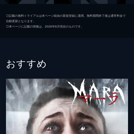
ミーラ・アダムズ
◎記載の無料トライアルは本ページ経由の新規登録に適用。無料期間終了後は通常料金で
自動更新となります。
イアン・ブッチャー
◎本ページに記載の情報は、2026年8月現在のものです。
監督
エルダル・ジェイラン
脚本
エルダル・ジェイラン
音楽
ピーター・アレン
おすすめ
製作
ポール・バートン