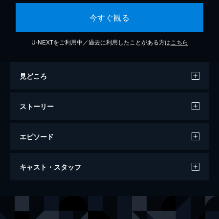
今すぐ観る
U-NEXTをご利用中／過去に利用したことがある方は
こちら
見どころ
ストーリー
エピソード
セルフィー・フロム・ヘル
キャスト・スタッフ
76分
出演
アリソン・ウォーカー
トニー・ジロー