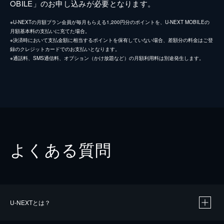
OBILE」のお申し込みが必要となります。
※U-NEXTの月額プラン会員が毎月もらえる1,200円分のポイントを、U-NEXT MOBILEの
月額基本料の支払いに充てた場合。
※決済時において支払金額に相当するポイントを保有していない場合、差額分の料金はご登
録のクレジットカードでのお支払いとなります。
※通話料、SMS通信料、オプション（かけ放題など）の月額利用料は別途発生します。
よくある質問
U-NEXTとは？