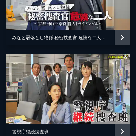
みなと署落とし物係 秘密捜査官 危険な二人～京都･神戸･奈良 殺人トライアングル～
警視庁継続捜査班