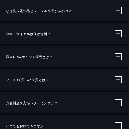
なぜ見放題作品とレンタル作品があるの？
無料トライアルは何が無料？
※
最大40%
ポイント還元とは？
※
※
作品によって必要なポイントが異なります。
フルHD画質 / 4K画質とは？
月額料金を支払うタイミングは？
※
40％ポイント還元の対象は、クレジットカード決済による作品の購入 / レンタルです。
※
iOSアプリのUコイン決済による作品の購入 / レンタルは、20％のポイント還元です。
※
還元の対象外となる決済方法や商品があります。くわしくは
こちら
をご確認ください。
いつでも解約できますか