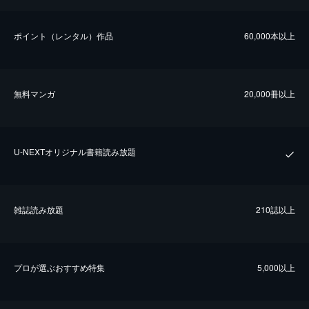
ポイント（レンタル）作品
60,000本以上
無料マンガ
20,000冊以上
U-NEXTオリジナル書籍読み放題
雑誌読み放題
210誌以上
プロが選ぶおすすめ特集
5,000以上