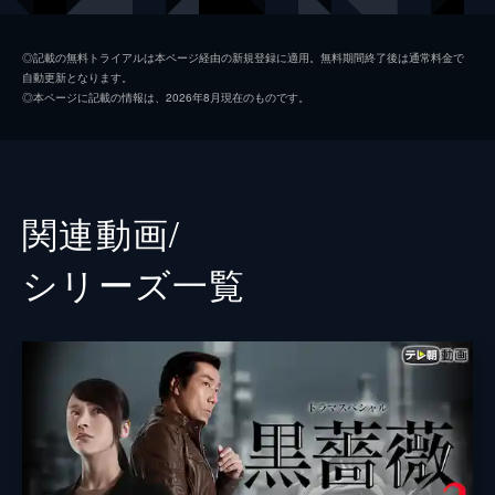
瀬名靖史
中村俊介
◎記載の無料トライアルは本ページ経由の新規登録に適用。無料期間終了後は通常料金で
自動更新となります。
矢野順一
西岡徳馬
◎本ページに記載の情報は、2026年8月現在のものです。
槙春彦
吹越満
安本恒吉
でんでん
阿部進之介
関連動画/
木下ほうか
シリーズ⼀覧
神尾佑
並樹史朗
東根作寿英
松尾薫
ミッツ・マングローブ