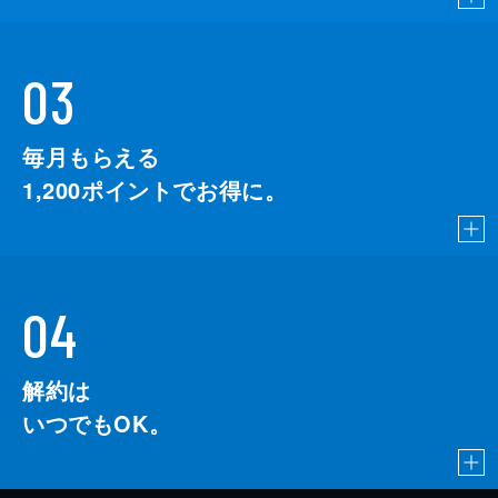
03
毎月もらえる
1,200
ポイントでお得に。
04
解約は
いつでもOK。