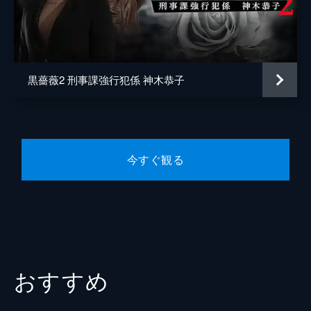
岩本多代
床嶋佳子
神木綾子
丘みつ子
黒薔薇2 刑事課強行犯係 神木恭子
乾茂美
野際陽子
瀬名英一郎
津川雅彦
監督
和泉聖治
今すぐ観る
脚本
春日光蔵
原作
二上剛
音楽
吉川清之
おすすめ