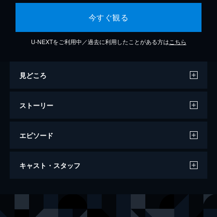
今すぐ観る
U-NEXTをご利用中／過去に利用したことがある方は
こちら
見どころ
ストーリー
エピソード
黒薔薇 刑事課強行犯係 神木恭子
キャスト・スタッフ
107分
出演
神木恭子
貫地谷しほり
折原圭作
岸谷五朗