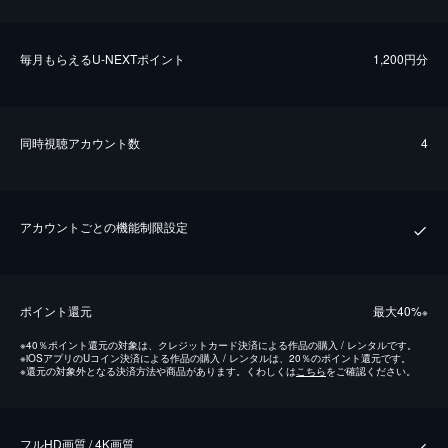
毎⽉もらえるU-NEXTポイント
1,200円分
同時視聴アカウント数
4
アカウントごとの機能制限設定
ポイント還元
最⼤40%
※
※
40％ポイント還元の対象は、クレジットカード決済による作品の購入 / レンタルです。
※
iOSアプリのUコイン決済による作品の購入 / レンタルは、20％のポイント還元です。
※
還元の対象外となる決済方法や商品があります。くわしくは
こちら
をご確認ください。
フルHD画質 / 4K画質