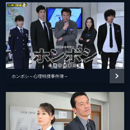
ホンボシ～心理特捜事件簿～