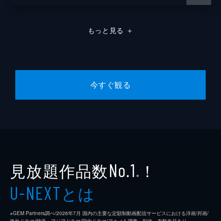
もっと見る
＋
今すぐ観る
見放題作品数
！
No.1
※
とは
U-NEXT
※GEM Partners調べ/2026年7⽉ 国内の主要な定額制動画配信サービスにおける洋画/邦画/
海外ドラマ/韓流・アジアドラマ/国内ドラマ/アニメを調査。別途、有料作品あり。