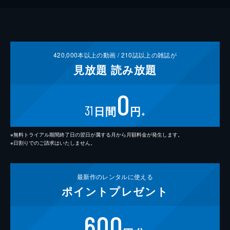
420,000
本以上の動画 /
210
誌以上の雑誌が
見放題
読み放題
0
31
日間
円
※
※無料トライアル期間終了日の翌日が属する月から月額料金が発生します。
※日割りでのご請求はいたしません。
最新作の
レンタルに使える
ポイント
プレゼント
600