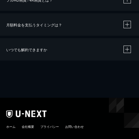
月額料金を支払うタイミングは？
※
40％ポイント還元の対象は、クレジットカード決済による作品の購入 / レンタルです。
※
iOSアプリのUコイン決済による作品の購入 / レンタルは、20％のポイント還元です。
※
還元の対象外となる決済方法や商品があります。くわしくは
こちら
をご確認ください。
いつでも解約できますか
こちら
ホーム
会社概要
プライバシー
お問い合わせ