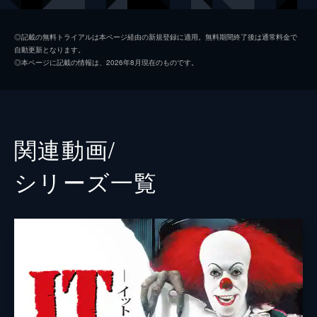
ベン
ジェレミー・レイ・テイラー
◎記載の無料トライアルは本ページ経由の新規登録に適用。無料期間終了後は通常料金で
自動更新となります。
ベバリー
ソフィア・リリス
◎本ページに記載の情報は、2026年8月現在のものです。
リッチー
フィン・ウォルフハード
スタンリー
ワイアット・オレフ
マイク
チョーズン・ジェイコブズ
関連動画/
エディ
ジャック・ディラン・グレイザー
シリーズ⼀覧
ヘンリー
ニコラス・ハミルトン
ジョージー
ジャクソン・ロバート・スコット
オーウェン・ティーグ
ベバリーの父
スティーヴン・ボガート
スチュアート・ヒューズ