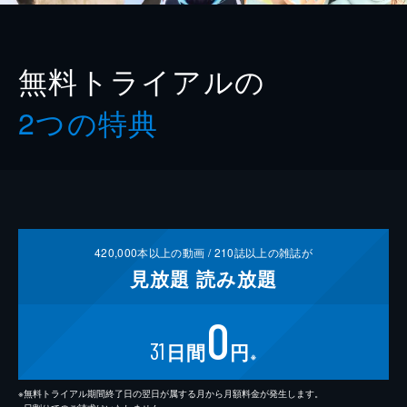
無料トライアルの
2つの特典
420,000
本以上の動画 /
210
誌以上の雑誌が
見放題
読み放題
0
31
日間
円
※
※無料トライアル期間終了日の翌日が属する月から月額料金が発生します。