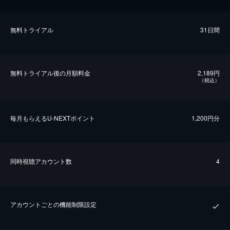
無料トライアル
31日間
無料トライアル後の⽉額料金
2,189円
（税込）
毎⽉もらえるU-NEXTポイント
1,200円分
同時視聴アカウント数
4
アカウントごとの機能制限設定