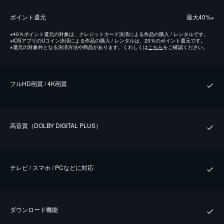
ポイント還元
最⼤40%
※
※
40％ポイント還元の対象は、クレジットカード決済による作品の購入 / レンタルです。
※
iOSアプリのUコイン決済による作品の購入 / レンタルは、20％のポイント還元です。
※
還元の対象外となる決済方法や商品があります。くわしくは
こちら
をご確認ください。
フルHD画質 / 4K画質
⾼⾳質（DOLBY DIGITAL PLUS）
テレビ / スマホ / PCなどに対応
ダウンロード機能