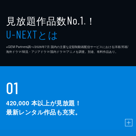
見放題作品数
！
No.1
※
とは
U-NEXT
※GEM Partners調べ/2026年7⽉ 国内の主要な定額制動画配信サービスにおける洋画/邦画/
海外ドラマ/韓流・アジアドラマ/国内ドラマ/アニメを調査。別途、有料作品あり。
01
420,000
本以上が見放題！
最新レンタル作品も充実。