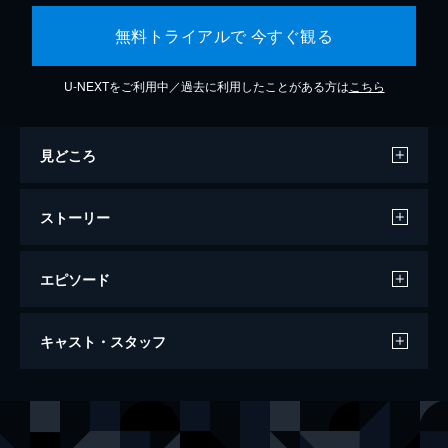
無料トライアルで 今すぐ観る
U-NEXTをご利用中／過去に利用したことがある方は
こちら
見どころ
ストーリー
エピソード
IT イット “それ”が見えたら、終わり。
キャスト・スタッフ
135分
出演
ビル
ジェイデン・リーバハー
ペニーワイズ
ビル・スカルスガルド