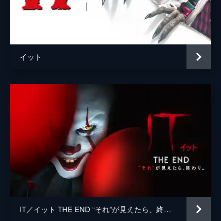
エディの母
モリー・アトキンソン
スティーヴン・ウィリアムズ
メーガン・シャルパンティエ
イット
ジョー・ボスティック
アリ・コーエン
監督
アンディ・ムスキエティ
脚本
チェイス・パーマー
キャリー・フクナガ
ゲイリー・ドーベルマン
原作
スティーヴン・キング
音楽
ベンジャミン・ウォルフィッシュ
IT／イット THE END “それ”が見えたら、終わり。
製作
ロイ・リー