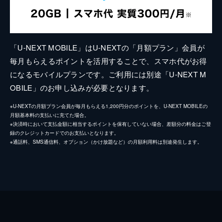
「U-NEXT MOBILE」はU-NEXTの「月額プラン」会員が
毎月もらえるポイントを活用することで、スマホ代がお得
になるモバイルプランです。ご利用には別途「U-NEXT M
OBILE」のお申し込みが必要となります。
※U-NEXTの月額プラン会員が毎月もらえる1,200円分のポイントを、U-NEXT MOBILEの
月額基本料の支払いに充てた場合。
※決済時において支払金額に相当するポイントを保有していない場合、差額分の料金はご登
録のクレジットカードでのお支払いとなります。
※通話料、SMS通信料、オプション（かけ放題など）の月額利用料は別途発生します。