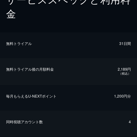
金
無料トライアル
31日間
無料トライアル後の⽉額料金
2,189円
（税込）
毎⽉もらえるU-NEXTポイント
1,200円分
同時視聴アカウント数
4