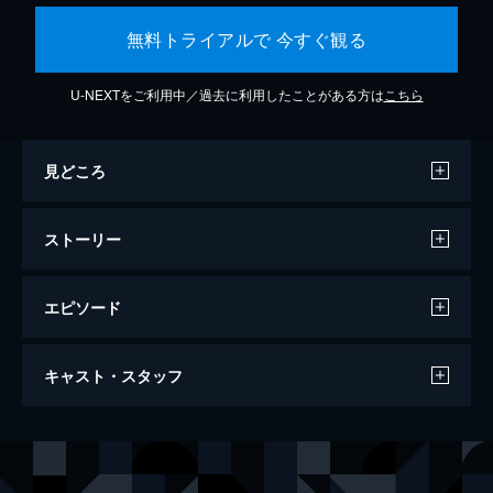
無料トライアルで 今すぐ観る
U-NEXTをご利用中／過去に利用したことがある方は
こちら
見どころ
ストーリー
エピソード
アクト・オブ・キリング
キャスト・スタッフ
122分
監督
ジョシュア・オッペンハイマー
製作
シーネ・ビュレ・ソーレンセン