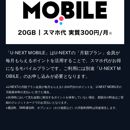
「U-NEXT MOBILE」はU-NEXTの「月額プラン」会員が
毎月もらえるポイントを活用することで、スマホ代がお得
になるモバイルプランです。ご利用には別途「U-NEXT M
OBILE」のお申し込みが必要となります。
※U-NEXTの月額プラン会員が毎月もらえる1,200円分のポイントを、U-NEXT MOBILEの
月額基本料の支払いに充てた場合。
※決済時において支払金額に相当するポイントを保有していない場合、差額分の料金はご登
録のクレジットカードでのお支払いとなります。
※通話料、SMS通信料、オプション（かけ放題など）の月額利用料は別途発生します。