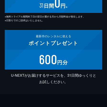
0
31
日間
円
※
※無料トライアル期間終了日の翌日が属する月から月額料金が発生します。
※日割りでのご請求はいたしません。
最新作の
レンタルに使える
ポイント
プレゼント
600
円分
U-NEXTがお届けするサービスを、31日間ゆっくりと
お試しください。