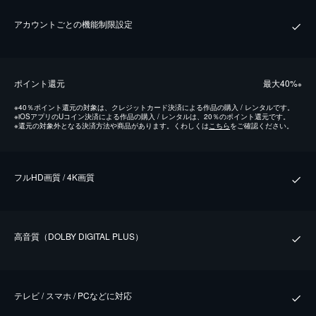
アカウントごとの機能制限設定
ポイント還元
最⼤40%
※
※
40％ポイント還元の対象は、クレジットカード決済による作品の購入 / レンタルです。
※
iOSアプリのUコイン決済による作品の購入 / レンタルは、20％のポイント還元です。
※
還元の対象外となる決済方法や商品があります。くわしくは
こちら
をご確認ください。
フルHD画質 / 4K画質
⾼⾳質（DOLBY DIGITAL PLUS）
テレビ / スマホ / PCなどに対応