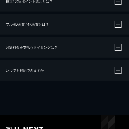
最大40%
ポイント還元とは？
※
※
作品によって必要なポイントが異なります。
フルHD画質 / 4K画質とは？
月額料金を支払うタイミングは？
※
40％ポイント還元の対象は、クレジットカード決済による作品の購入 / レンタルです。
※
iOSアプリのUコイン決済による作品の購入 / レンタルは、20％のポイント還元です。
※
還元の対象外となる決済方法や商品があります。くわしくは
こちら
をご確認ください。
いつでも解約できますか
こちら