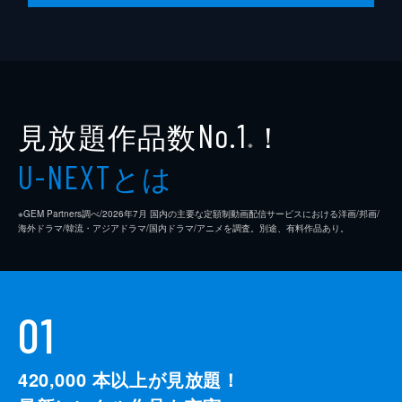
見放題作品数
！
No.1
※
とは
U-NEXT
※GEM Partners調べ/2026年7⽉ 国内の主要な定額制動画配信サービスにおける洋画/邦画/
海外ドラマ/韓流・アジアドラマ/国内ドラマ/アニメを調査。別途、有料作品あり。
01
420,000
本以上が見放題！