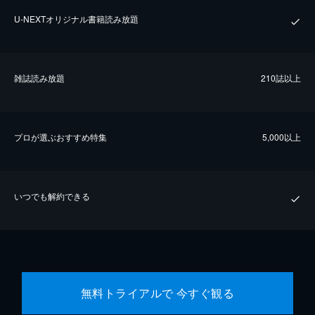
U-NEXTオリジナル書籍読み放題
雑誌読み放題
210誌以上
プロが選ぶおすすめ特集
5,000以上
いつでも解約できる
無料トライアルで 今すぐ観る