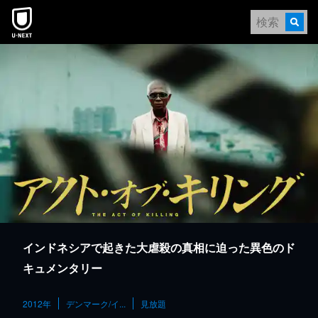
本文へスキップ
インドネシアで起きた大虐殺の真相に迫った異色のド
キュメンタリー
2012年
デンマーク/イ...
見放題