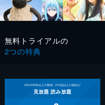
無料トライアルの
2つの特典
420,000
本以上の動画 /
210
誌以上の雑誌が
見放題
読み放題