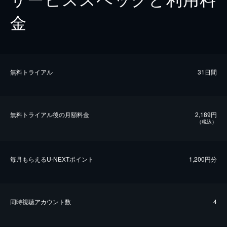
金
無料トライアル
31日間
無料トライアル後の⽉額料金
2,189円
（税込）
毎⽉もらえるU-NEXTポイント
1,200円分
同時視聴アカウント数
4