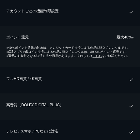
アカウントごとの機能制限設定
ポイント還元
最⼤40%
※
※
40％ポイント還元の対象は、クレジットカード決済による作品の購入 / レンタルです。
※
iOSアプリのUコイン決済による作品の購入 / レンタルは、20％のポイント還元です。
※
還元の対象外となる決済方法や商品があります。くわしくは
こちら
をご確認ください。
フルHD画質 / 4K画質
⾼⾳質（DOLBY DIGITAL PLUS）
テレビ / スマホ / PCなどに対応