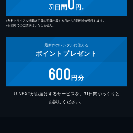
0
31
日間
円
※
※無料トライアル期間終了日の翌日が属する月から月額料金が発生します。
※日割りでのご請求はいたしません。
最新作の
レンタルに使える
ポイント
プレゼント
600
円分
U-NEXTがお届けするサービスを、31日間ゆっくりと
お試しください。