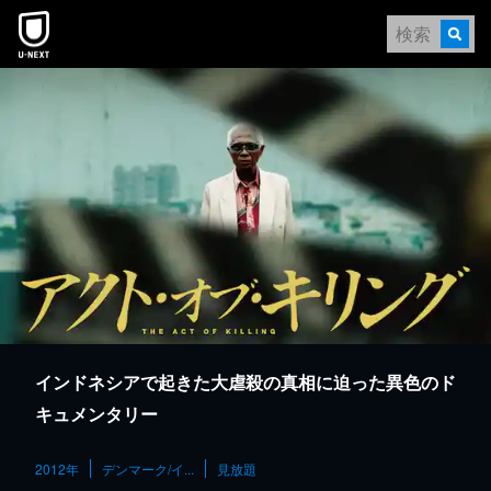
本文へスキップ
インドネシアで起きた大虐殺の真相に迫った異色のド
キュメンタリー
2012年
デンマーク/イ...
見放題