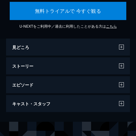
無料トライアルで 今すぐ観る
U-NEXTをご利用中／過去に利用したことがある方は
こちら
見どころ
ストーリー
エピソード
アクト・オブ・キリング
キャスト・スタッフ
122分
監督
ジョシュア・オッペンハイマー
製作
シーネ・ビュレ・ソーレンセン