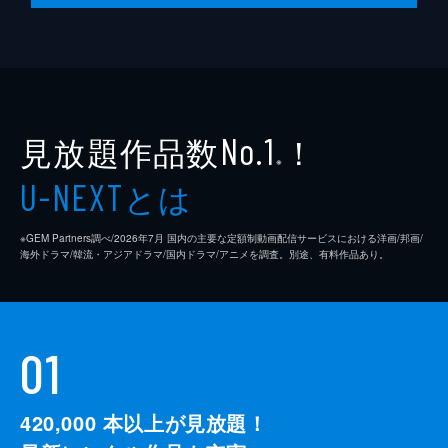
見放題作品数
！
No.1
※
とは
U-NEXT
※GEM Partners調べ/2026年7⽉ 国内の主要な定額制動画配信サービスにおける洋画/邦画/
海外ドラマ/韓流・アジアドラマ/国内ドラマ/アニメを調査。別途、有料作品あり。
01
420,000
本以上が見放題！