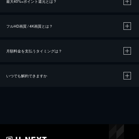
最大40%
ポイント還元とは？
※
※
作品によって必要なポイントが異なります。
フルHD画質 / 4K画質とは？
月額料金を支払うタイミングは？
※
40％ポイント還元の対象は、クレジットカード決済による作品の購入 / レンタルです。
※
iOSアプリのUコイン決済による作品の購入 / レンタルは、20％のポイント還元です。
※
還元の対象外となる決済方法や商品があります。くわしくは
こちら
をご確認ください。
いつでも解約できますか
こちら