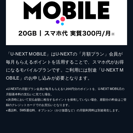
「U-NEXT MOBILE」はU-NEXTの「月額プラン」会員が
毎月もらえるポイントを活用することで、スマホ代がお得
になるモバイルプランです。ご利用には別途「U-NEXT M
OBILE」のお申し込みが必要となります。
※U-NEXTの月額プラン会員が毎月もらえる1,200円分のポイントを、U-NEXT MOBILEの
月額基本料の支払いに充てた場合。
※決済時において支払金額に相当するポイントを保有していない場合、差額分の料金はご登
録のクレジットカードでのお支払いとなります。
※通話料、SMS通信料、オプション（かけ放題など）の月額利用料は別途発生します。