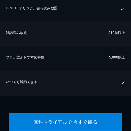
U-NEXTオリジナル書籍読み放題
雑誌読み放題
210誌以上
プロが選ぶおすすめ特集
5,000以上
いつでも解約できる
無料トライアルで 今すぐ観る