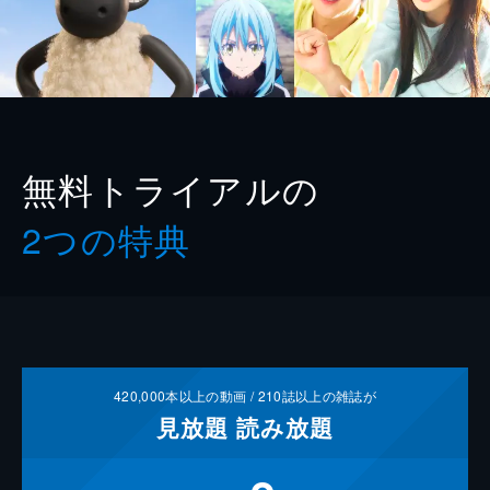
無料トライアルの
2つの特典
420,000
本以上の動画 /
210
誌以上の雑誌が
見放題
読み放題