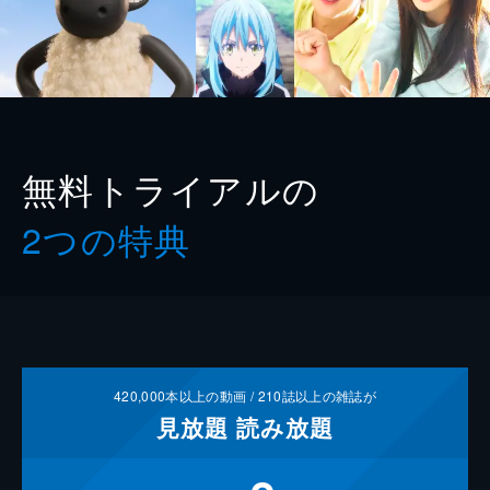
無料トライアルの
2つの特典
420,000
本以上の動画 /
210
誌以上の雑誌が
見放題
読み放題