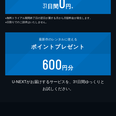
0
31
日間
円
※
※無料トライアル期間終了日の翌日が属する月から月額料金が発生します。
※日割りでのご請求はいたしません。
最新作の
レンタルに使える
ポイント
プレゼント
600
円分
U-NEXTがお届けするサービスを、31日間ゆっくりと
お試しください。