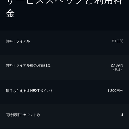
金
無料トライアル
31日間
無料トライアル後の⽉額料金
2,189円
（税込）
毎⽉もらえるU-NEXTポイント
1,200円分
同時視聴アカウント数
4