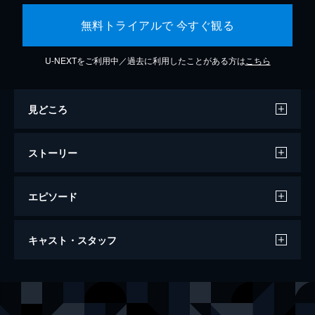
無料トライアルで 今すぐ観る
U-NEXTをご利用中／過去に利用したことがある方は
こちら
見どころ
ストーリー
エピソード
アクト・オブ・キリング
キャスト・スタッフ
122分
監督
ジョシュア・オッペンハイマー
製作
シーネ・ビュレ・ソーレンセン