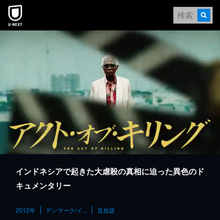
本文へスキップ
インドネシアで起きた大虐殺の真相に迫った異色のド
キュメンタリー
2012年
デンマーク/イ...
見放題