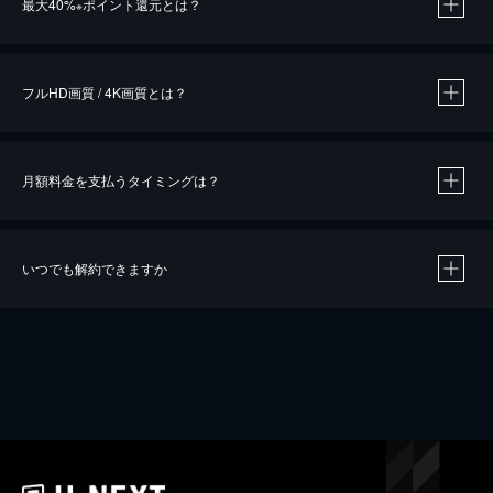
最大40%
ポイント還元とは？
※
※
作品によって必要なポイントが異なります。
フルHD画質 / 4K画質とは？
月額料金を支払うタイミングは？
※
40％ポイント還元の対象は、クレジットカード決済による作品の購入 / レンタルです。
※
iOSアプリのUコイン決済による作品の購入 / レンタルは、20％のポイント還元です。
※
還元の対象外となる決済方法や商品があります。くわしくは
こちら
をご確認ください。
いつでも解約できますか
こちら