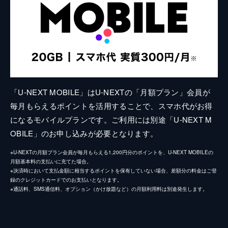
「U-NEXT MOBILE」はU-NEXTの「月額プラン」会員が
毎月もらえるポイントを活用することで、スマホ代がお得
になるモバイルプランです。ご利用には別途「U-NEXT M
OBILE」のお申し込みが必要となります。
※U-NEXTの月額プラン会員が毎月もらえる1,200円分のポイントを、U-NEXT MOBILEの
月額基本料の支払いに充てた場合。
※決済時において支払金額に相当するポイントを保有していない場合、差額分の料金はご登
録のクレジットカードでのお支払いとなります。
※通話料、SMS通信料、オプション（かけ放題など）の月額利用料は別途発生します。