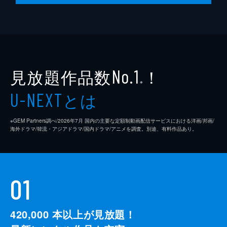
見放題作品数
！
No.1
※
とは
U-NEXT
※GEM Partners調べ/2026年7⽉ 国内の主要な定額制動画配信サービスにおける洋画/邦画/
海外ドラマ/韓流・アジアドラマ/国内ドラマ/アニメを調査。別途、有料作品あり。
01
420,000
本以上が見放題！