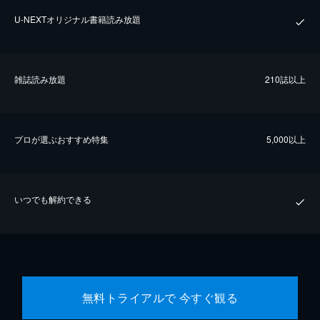
U-NEXTオリジナル書籍読み放題
雑誌読み放題
210誌以上
プロが選ぶおすすめ特集
5,000以上
いつでも解約できる
無料トライアルで 今すぐ観る