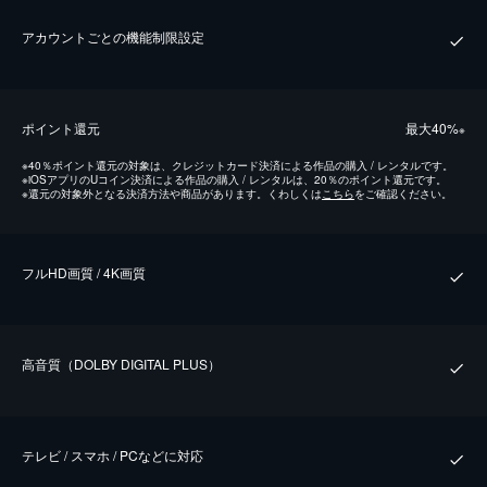
アカウントごとの機能制限設定
ポイント還元
最⼤40%
※
※
40％ポイント還元の対象は、クレジットカード決済による作品の購入 / レンタルです。
※
iOSアプリのUコイン決済による作品の購入 / レンタルは、20％のポイント還元です。
※
還元の対象外となる決済方法や商品があります。くわしくは
こちら
をご確認ください。
フルHD画質 / 4K画質
⾼⾳質（DOLBY DIGITAL PLUS）
テレビ / スマホ / PCなどに対応