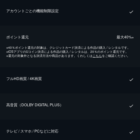
アカウントごとの機能制限設定
ポイント還元
最⼤40%
※
※
40％ポイント還元の対象は、クレジットカード決済による作品の購入 / レンタルです。
※
iOSアプリのUコイン決済による作品の購入 / レンタルは、20％のポイント還元です。
※
還元の対象外となる決済方法や商品があります。くわしくは
こちら
をご確認ください。
フルHD画質 / 4K画質
⾼⾳質（DOLBY DIGITAL PLUS）
テレビ / スマホ / PCなどに対応