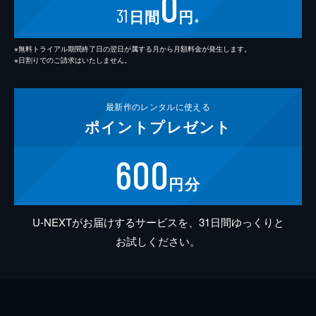
0
31
日間
円
※
※無料トライアル期間終了日の翌日が属する月から月額料金が発生します。
※日割りでのご請求はいたしません。
最新作の
レンタルに使える
ポイント
プレゼント
600
円分
U-NEXTがお届けするサービスを、31日間ゆっくりと
お試しください。