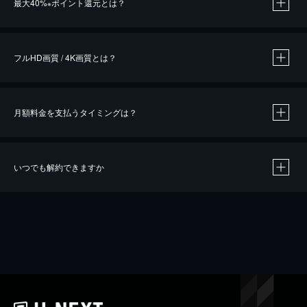
最大40%
ポイント還元とは？
※
※
作品によって必要なポイントが異なります。
フルHD画質 / 4K画質とは？
月額料金を支払うタイミングは？
※
40％ポイント還元の対象は、クレジットカード決済による作品の購入 / レンタルです。
※
iOSアプリのUコイン決済による作品の購入 / レンタルは、20％のポイント還元です。
※
還元の対象外となる決済方法や商品があります。くわしくは
こちら
をご確認ください。
いつでも解約できますか
こちら