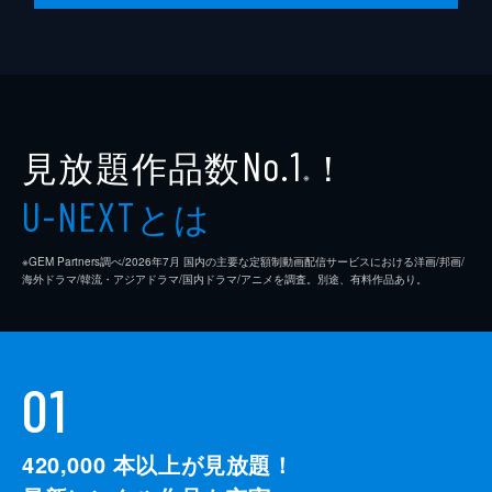
見放題作品数
！
No.1
※
とは
U-NEXT
※GEM Partners調べ/2026年7⽉ 国内の主要な定額制動画配信サービスにおける洋画/邦画/
海外ドラマ/韓流・アジアドラマ/国内ドラマ/アニメを調査。別途、有料作品あり。
01
420,000
本以上が見放題！