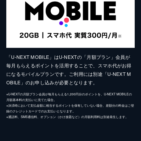
「U-NEXT MOBILE」はU-NEXTの「月額プラン」会員が
毎月もらえるポイントを活用することで、スマホ代がお得
になるモバイルプランです。ご利用には別途「U-NEXT M
OBILE」のお申し込みが必要となります。
※U-NEXTの月額プラン会員が毎月もらえる1,200円分のポイントを、U-NEXT MOBILEの
月額基本料の支払いに充てた場合。
※決済時において支払金額に相当するポイントを保有していない場合、差額分の料金はご登
録のクレジットカードでのお支払いとなります。
※通話料、SMS通信料、オプション（かけ放題など）の月額利用料は別途発生します。