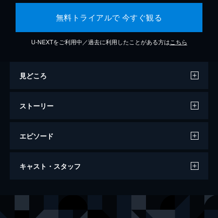
無料トライアルで 今すぐ観る
U-NEXTをご利用中／過去に利用したことがある方は
こちら
見どころ
ストーリー
エピソード
アクト・オブ・キリング
キャスト・スタッフ
122分
監督
ジョシュア・オッペンハイマー
製作
シーネ・ビュレ・ソーレンセン