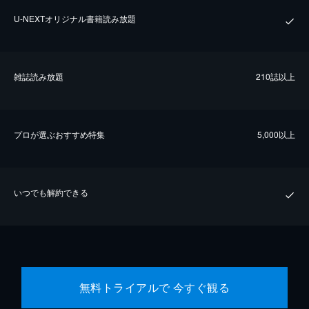
U-NEXTオリジナル書籍読み放題
雑誌読み放題
210誌以上
プロが選ぶおすすめ特集
5,000以上
いつでも解約できる
無料トライアルで 今すぐ観る