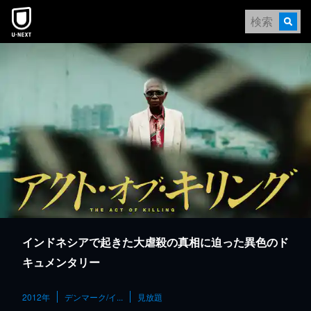
本文へスキップ
インドネシアで起きた大虐殺の真相に迫った異色のド
キュメンタリー
2012年
デンマーク/イ...
見放題