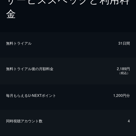
金
無料トライアル
31日間
無料トライアル後の⽉額料金
2,189円
（税込）
毎⽉もらえるU-NEXTポイント
1,200円分
同時視聴アカウント数
4