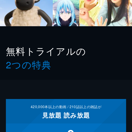
無料トライアルの
2つの特典
420,000
本以上の動画 /
210
誌以上の雑誌が
見放題
読み放題