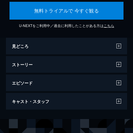
無料トライアルで 今すぐ観る
U-NEXTをご利用中／過去に利用したことがある方は
こちら
見どころ
ストーリー
エピソード
アクト・オブ・キリング
キャスト・スタッフ
122分
監督
ジョシュア・オッペンハイマー
製作
シーネ・ビュレ・ソーレンセン