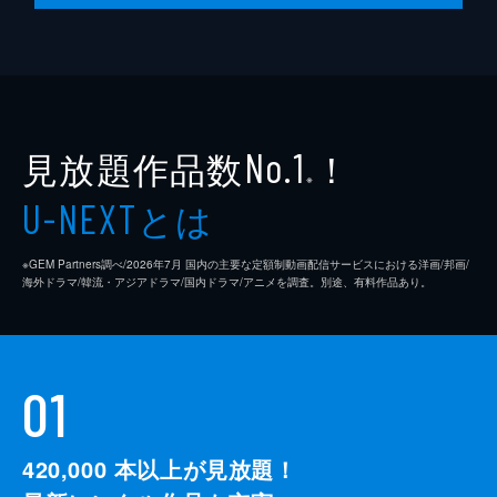
見放題作品数
！
No.1
※
とは
U-NEXT
※GEM Partners調べ/2026年7⽉ 国内の主要な定額制動画配信サービスにおける洋画/邦画/
海外ドラマ/韓流・アジアドラマ/国内ドラマ/アニメを調査。別途、有料作品あり。
01
420,000
本以上が見放題！