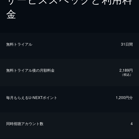
金
無料トライアル
31日間
無料トライアル後の⽉額料金
2,189円
（税込）
毎⽉もらえるU-NEXTポイント
1,200円分
同時視聴アカウント数
4