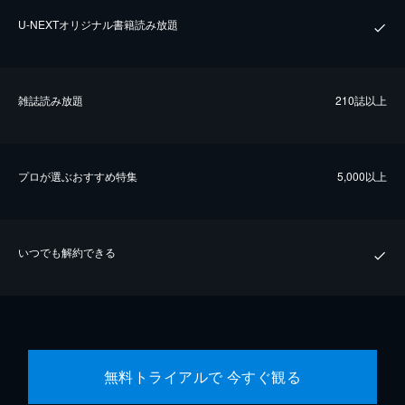
U-NEXTオリジナル書籍読み放題
雑誌読み放題
210誌以上
プロが選ぶおすすめ特集
5,000以上
いつでも解約できる
無料トライアルで 今すぐ観る