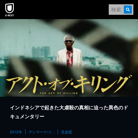
本文へスキップ
インドネシアで起きた大虐殺の真相に迫った異色のド
キュメンタリー
2012年
デンマーク/イ...
見放題