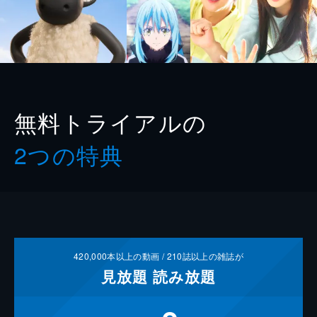
無料トライアルの
2つの特典
420,000
本以上の動画 /
210
誌以上の雑誌が
見放題
読み放題