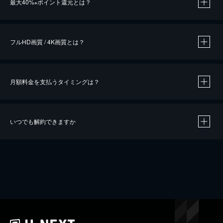
最大40%
ポイント還元とは？
※
※
作品によって必要なポイントが異なります。
フルHD画質 / 4K画質とは？
月額料金を支払うタイミングは？
※
40％ポイント還元の対象は、クレジットカード決済による作品の購入 / レンタルです。
※
iOSアプリのUコイン決済による作品の購入 / レンタルは、20％のポイント還元です。
※
還元の対象外となる決済方法や商品があります。くわしくは
こちら
をご確認ください。
いつでも解約できますか
こちら