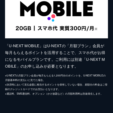
「U-NEXT MOBILE」はU-NEXTの「月額プラン」会員が
毎月もらえるポイントを活用することで、スマホ代がお得
になるモバイルプランです。ご利用には別途「U-NEXT M
OBILE」のお申し込みが必要となります。
※U-NEXTの月額プラン会員が毎月もらえる1,200円分のポイントを、U-NEXT MOBILEの
月額基本料の支払いに充てた場合。
※決済時において支払金額に相当するポイントを保有していない場合、差額分の料金はご登
録のクレジットカードでのお支払いとなります。
※通話料、SMS通信料、オプション（かけ放題など）の月額利用料は別途発生します。