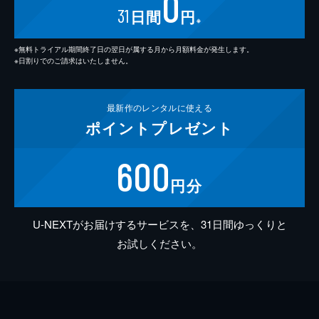
0
31
日間
円
※
※無料トライアル期間終了日の翌日が属する月から月額料金が発生します。
※日割りでのご請求はいたしません。
最新作の
レンタルに使える
ポイント
プレゼント
600
円分
U-NEXTがお届けするサービスを、31日間ゆっくりと
お試しください。