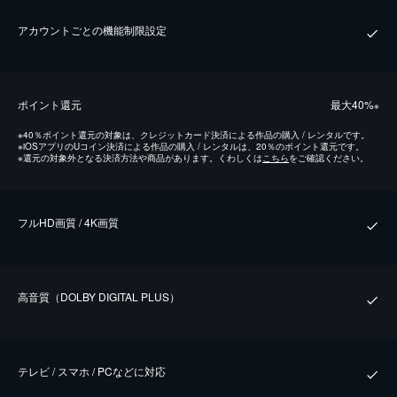
アカウントごとの機能制限設定
ポイント還元
最⼤40%
※
※
40％ポイント還元の対象は、クレジットカード決済による作品の購入 / レンタルです。
※
iOSアプリのUコイン決済による作品の購入 / レンタルは、20％のポイント還元です。
※
還元の対象外となる決済方法や商品があります。くわしくは
こちら
をご確認ください。
フルHD画質 / 4K画質
⾼⾳質（DOLBY DIGITAL PLUS）
テレビ / スマホ / PCなどに対応