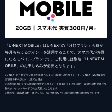
「U-NEXT MOBILE」はU-NEXTの「月額プラン」会員が
毎月もらえるポイントを活用することで、スマホ代がお得
になるモバイルプランです。ご利用には別途「U-NEXT M
OBILE」のお申し込みが必要となります。
※U-NEXTの月額プラン会員が毎月もらえる1,200円分のポイントを、U-NEXT MOBILEの
月額基本料の支払いに充てた場合。
※決済時において支払金額に相当するポイントを保有していない場合、差額分の料金はご登
録のクレジットカードでのお支払いとなります。
※通話料、SMS通信料、オプション（かけ放題など）の月額利用料は別途発生します。