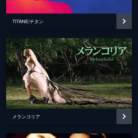
監督
ポール・ヴァーホーヴェン
脚本
デヴィッド・バーク
TITANE/チタン
原作
フィリップ・ディジャン
音楽
アン・ダッドリー
製作
サイド・ベン・サイド
ミヒェル・メルクト
メランコリア