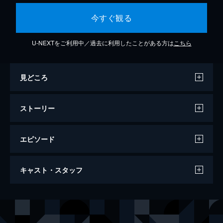
今すぐ観る
U-NEXTをご利用中／過去に利用したことがある方は
こちら
見どころ
ストーリー
エピソード
エル ELLE
キャスト・スタッフ
131分
出演
ミシェル・ルブラン
イザベル・ユペール
パトリック
ロラン・ラフィット