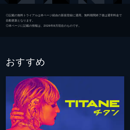
アンナ
アンヌ・コンシニ
◎記載の無料トライアルは本ページ経由の新規登録に適用。無料期間終了後は通常料金で
自動更新となります。
リシャール
シャルル・ベルリング
◎本ページに記載の情報は、2026年8月現在のものです。
レベッカ
ヴィルジニー・エフィラ
イレーヌ・ルブラン
ジュディット・マーレ
ロベール
クリスチャン・ベルケル
おすすめ
ヴァンサン
ジョナ・ブロケ
ジョジー
アリス・イザーズ
エレーヌ
ヴィマーラ・ポンス
アルチュール・マゼ
ラファエル・ラングレ
キュルト
リュカ・プリゾ