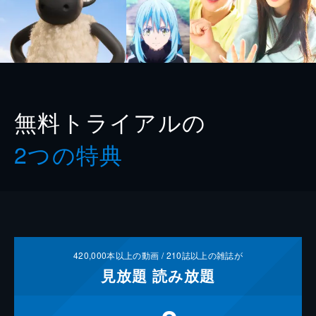
無料トライアルの
2つの特典
420,000
本以上の動画 /
210
誌以上の雑誌が
見放題
読み放題