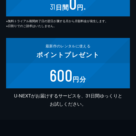
0
31
日間
円
※
※無料トライアル期間終了日の翌日が属する月から月額料金が発生します。
※日割りでのご請求はいたしません。
最新作の
レンタルに使える
ポイント
プレゼント
600
円分
U-NEXTがお届けするサービスを、31日間ゆっくりと
お試しください。