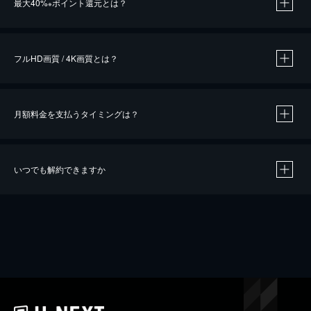
最大40%
ポイント還元とは？
※
※
作品によって必要なポイントが異なります。
フルHD画質 / 4K画質とは？
月額料金を支払うタイミングは？
※
40％ポイント還元の対象は、クレジットカード決済による作品の購入 / レンタルです。
※
iOSアプリのUコイン決済による作品の購入 / レンタルは、20％のポイント還元です。
※
還元の対象外となる決済方法や商品があります。くわしくは
こちら
をご確認ください。
いつでも解約できますか
こちら