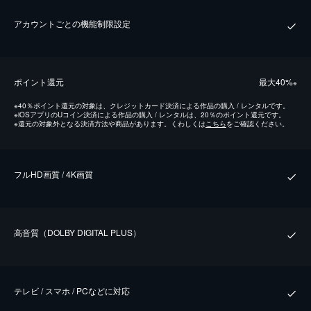
アカウントごとの機能制限設定
ポイント還元
最⼤40%
※
※
40％ポイント還元の対象は、クレジットカード決済による作品の購入 / レンタルです。
※
iOSアプリのUコイン決済による作品の購入 / レンタルは、20％のポイント還元です。
※
還元の対象外となる決済方法や商品があります。くわしくは
こちら
をご確認ください。
フルHD画質 / 4K画質
⾼⾳質（DOLBY DIGITAL PLUS）
テレビ / スマホ / PCなどに対応