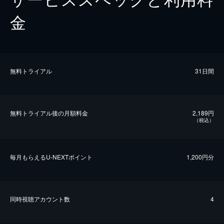
金
無料トライアル
31日間
無料トライアル後の⽉額料金
2,189円
（税込）
毎⽉もらえるU-NEXTポイント
1,200円分
同時視聴アカウント数
4