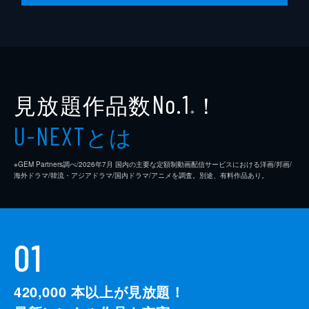
見放題作品数
！
No.1
※
とは
U-NEXT
※GEM Partners調べ/2026年7⽉ 国内の主要な定額制動画配信サービスにおける洋画/邦画/
海外ドラマ/韓流・アジアドラマ/国内ドラマ/アニメを調査。別途、有料作品あり。
01
420,000
本以上が見放題！