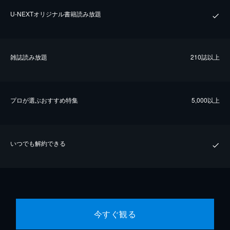
U-NEXTオリジナル書籍読み放題
雑誌読み放題
210誌以上
プロが選ぶおすすめ特集
5,000以上
いつでも解約できる
今すぐ観る