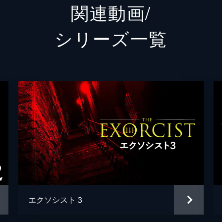
関連動画/
バーク・デニングス監督
ジャッ
シリーズ⼀覧
ダイアー神父
ウィリ
カール
ルドル
ドクター・クライン
バート
ドクター・バーリンジャー
ピータ
悪魔（パズズ）の声
マーセ
ウィリ
ウィリ
エクソシスト３
ウィリ