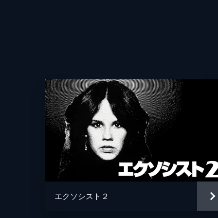
声の出演
監督
脚本
エクソシスト２
原作