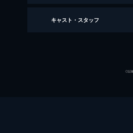
キャスト・スタッフ
エクソシスト
122分
出演
◎記