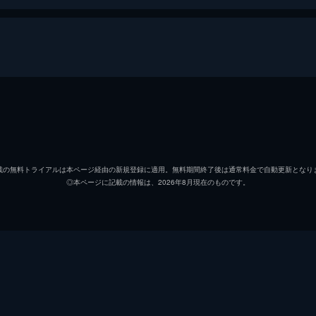
クリス・マクニール
エレン
メリン神父
マック
載の無料トライアルは本ページ経由の新規登録に適用。無料期間終了後は通常料金で自動更新となり
◎本ページに記載の情報は、2026年8月現在のものです。
キンダーマン警部
リー・
ダミアン・カラス神父
ジェイ
リーガン・マクニール
リンダ
シャロン・スペンサー
キティ