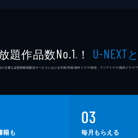
放題作品数
！
No.1
U-NEXT
※
26年7⽉ 国内の主要な定額制動画配信サービスにおける洋画/邦画/海外ドラマ/韓流・アジアドラマ/国内ドラ
03
書籍も
毎月もらえる