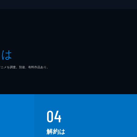
とは
マ/アニメを調査。別途、有料作品あり。
04
解約は