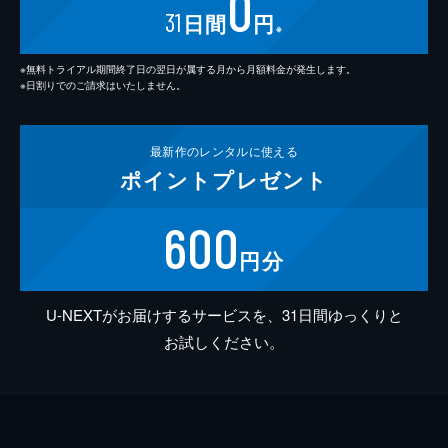
0
31
日間
円
※
※無料トライアル期間終了日の翌日が属する月から月額料金が発生します。
※日割りでのご請求はいたしません。
最新作の
レンタルに使える
ポイント
プレゼント
600
円分
U-NEXTがお届けするサービスを、31日間ゆっくりと
お試しください。