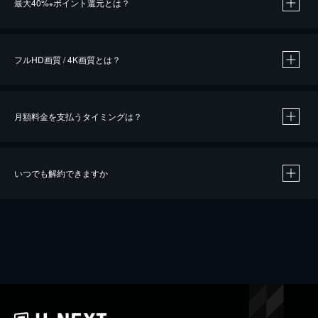
最大40%
ポイント還元とは？
※
※
作品によって必要なポイントが異なります。
フルHD画質 / 4K画質とは？
月額料金を支払うタイミングは？
※
40％ポイント還元の対象は、クレジットカード決済による作品の購入 / レンタルです。
※
iOSアプリのUコイン決済による作品の購入 / レンタルは、20％のポイント還元です。
※
還元の対象外となる決済方法や商品があります。くわしくは
こちら
をご確認ください。
いつでも解約できますか
こちら