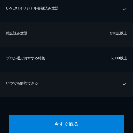
U-NEXTオリジナル書籍読み放題
雑誌読み放題
210誌以上
プロが選ぶおすすめ特集
5,000以上
いつでも解約できる
今すぐ観る