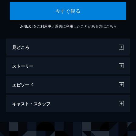
今すぐ観る
U-NEXTをご利用中／過去に利用したことがある方は
こちら
見どころ
ストーリー
エピソード
白いドレスの女
キャスト・スタッフ
113分
出演
ウィリアム・ハート
キャスリーン・ターナー