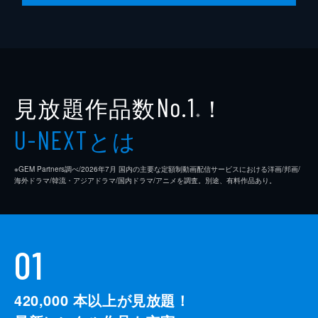
見放題作品数
！
No.1
※
とは
U-NEXT
※GEM Partners調べ/2026年7⽉ 国内の主要な定額制動画配信サービスにおける洋画/邦画/
海外ドラマ/韓流・アジアドラマ/国内ドラマ/アニメを調査。別途、有料作品あり。
01
420,000
本以上が見放題！