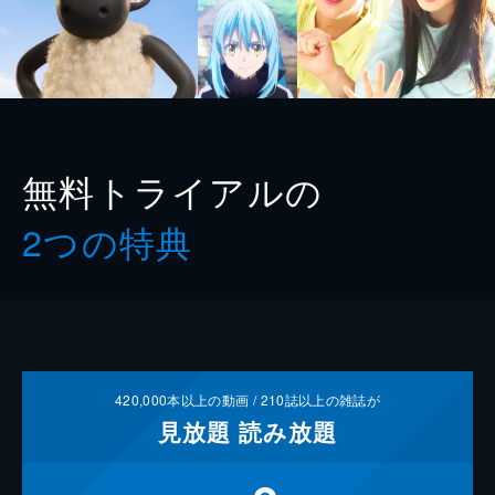
無料トライアルの
2つの特典
420,000
本以上の動画 /
210
誌以上の雑誌が
見放題
読み放題