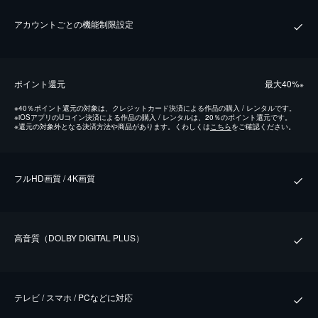
アカウントごとの機能制限設定
ポイント還元
最⼤40%
※
※
40％ポイント還元の対象は、クレジットカード決済による作品の購入 / レンタルです。
※
iOSアプリのUコイン決済による作品の購入 / レンタルは、20％のポイント還元です。
※
還元の対象外となる決済方法や商品があります。くわしくは
こちら
をご確認ください。
フルHD画質 / 4K画質
⾼⾳質（DOLBY DIGITAL PLUS）
テレビ / スマホ / PCなどに対応