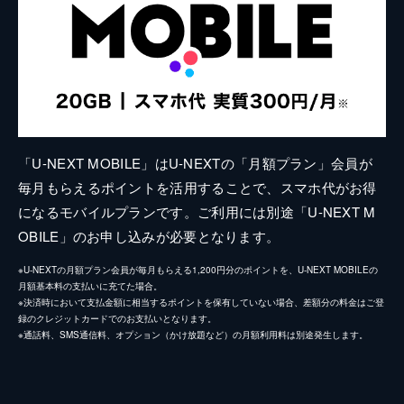
「U-NEXT MOBILE」はU-NEXTの「月額プラン」会員が
毎月もらえるポイントを活用することで、スマホ代がお得
になるモバイルプランです。ご利用には別途「U-NEXT M
OBILE」のお申し込みが必要となります。
※U-NEXTの月額プラン会員が毎月もらえる1,200円分のポイントを、U-NEXT MOBILEの
月額基本料の支払いに充てた場合。
※決済時において支払金額に相当するポイントを保有していない場合、差額分の料金はご登
録のクレジットカードでのお支払いとなります。
※通話料、SMS通信料、オプション（かけ放題など）の月額利用料は別途発生します。