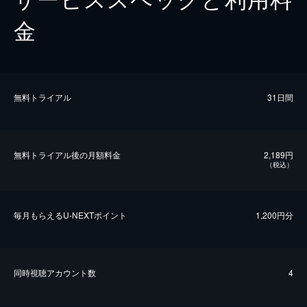
金
無料トライアル
31日間
無料トライアル後の⽉額料金
2,189円
（税込）
毎⽉もらえるU-NEXTポイント
1,200円分
同時視聴アカウント数
4