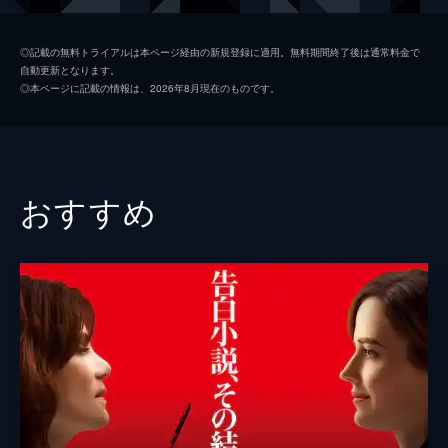
ミッキー・ローク
◎記載の無料トライアルは本ページ経由の新規登録に適用。無料期間終了後は通常料金で
自動更新となります。
リチャード・クレンナ
◎本ページに記載の情報は、2026年8月現在のものです。
テッド・ダンソン
Ｊ・Ａ・プレストン
ラナ・サウンダース
おすすめ
キム・ジマー
監督
ローレンス・カスダン
脚本
ローレンス・カスダン
音楽
ジョン・バリー
製作
フレッド・Ｔ・ガロ