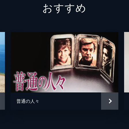
おすすめ
ジェー
エリヤ
ハル・
イエジ
イエジ
ジョニ
アンド
普通の人々
ジャッ