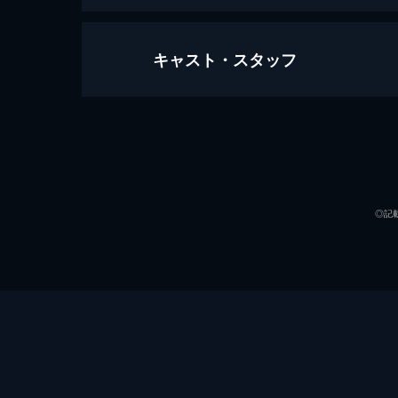
キャスト・スタッフ
チャンス
130分
出演
◎記