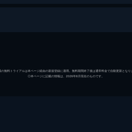
チャンス
ピータ
イブ・ランド
シャー
載の無料トライアルは本ページ経由の新規登録に適用。無料期間終了後は通常料金で自動更新となり
◎本ページに記載の情報は、2026年8月現在のものです。
ベンジャミン・ランド
メルヴ
大統領
ジャッ
リチャ
リチャ