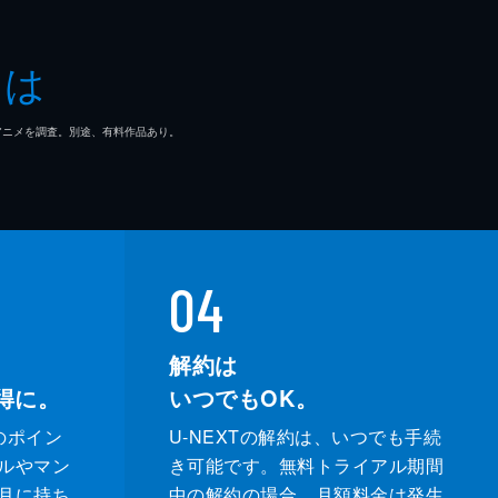
とは
マ/アニメを調査。別途、有料作品あり。
04
解約は
得に。
いつでもOK。
のポイン
U-NEXTの解約は、いつでも手続
ルやマン
き可能です。無料トライアル期間
月に持ち
中の解約の場合、月額料金は発生