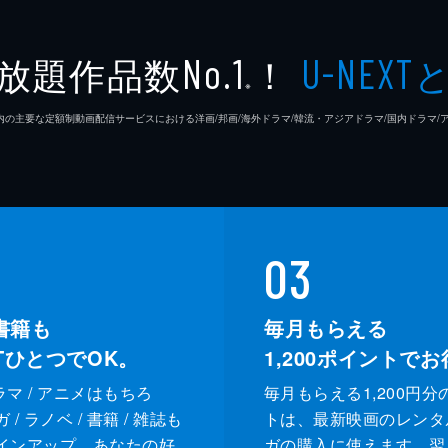
放題作品数
！
No.1
U-NEXT
※
26年7⽉ 国内の主要な定額制動画配信サービスにおける洋画/邦画/海外ドラマ/韓流・アジアドラマ/国内ドラ
03
書籍も
毎月もらえる
XTひとつでOK。
1,200
ポイントでお
ドラマ / アニメはもちろ
毎月もらえる1,200円分
/ ラノベ / 書籍 / 雑誌も
トは、最新映画のレンタ
インアップ。あなたの好
ガの購入に使えます。翌