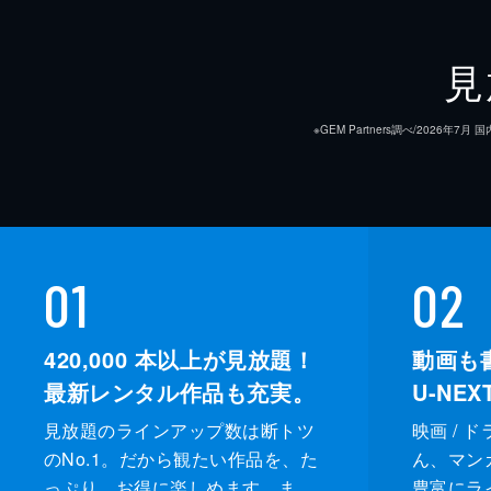
見
※GEM Partners調べ/20
01
02
420,000
本以上が見放題！
動画も
最新レンタル作品も充実。
U-NE
見放題のラインアップ数は断トツ
映画 / 
のNo.1。だから観たい作品を、た
ん、マンガ 
っぷり、お得に楽しめます。ま
豊富にラ