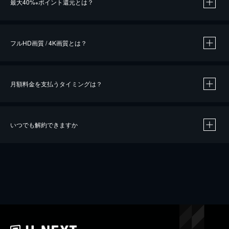
最大40%
ポイント還元とは？
※
※
作品によって必要なポイントが異なります。
フルHD画質 / 4K画質とは？
月額料金を支払うタイミングは？
※
40％ポイント還元の対象は、クレジットカード決済による作品の購入 / レンタルです。
※
iOSアプリのUコイン決済による作品の購入 / レンタルは、20％のポイント還元です。
※
還元の対象外となる決済方法や商品があります。くわしくは
こちら
をご確認ください。
いつでも解約できますか
こちら