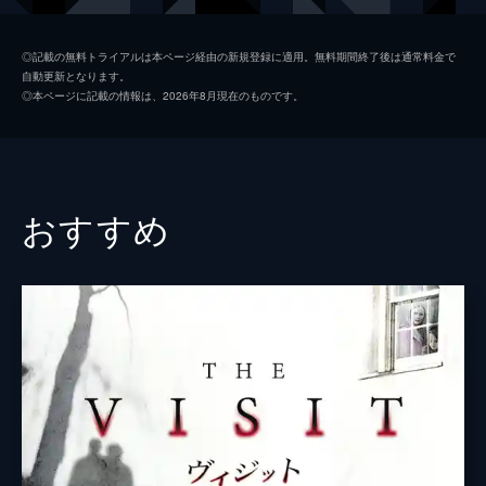
デヴォン・グレイ
◎記載の無料トライアルは本ページ経由の新規登録に適用。無料期間終了後は通常料金で
自動更新となります。
プルイット・テイラー・ヴィンス
◎本ページに記載の情報は、2026年8月現在のものです。
トム・バウアー
ロン・パールマン
監督
ダニエル・スタム
おすすめ
脚本
デヴィッド・バーク
ダニエル・スタム
音楽
マイケル・ワンドマッチャー
製作
ブライアン・カヴァナー＝ジョーンズ
スティーヴン・スクイランテ
キキ・ミヤケ