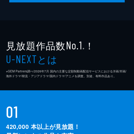
見放題作品数
！
No.1
※
とは
U-NEXT
※GEM Partners調べ/2026年7⽉ 国内の主要な定額制動画配信サービスにおける洋画/邦画/
海外ドラマ/韓流・アジアドラマ/国内ドラマ/アニメを調査。別途、有料作品あり。
01
420,000
本以上が見放題！