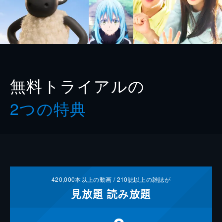
無料トライアルの
2つの特典
420,000
本以上の動画 /
210
誌以上の雑誌が
見放題
読み放題