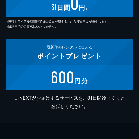
0
31
日間
円
※
※無料トライアル期間終了日の翌日が属する月から月額料金が発生します。
※日割りでのご請求はいたしません。
最新作の
レンタルに使える
ポイント
プレゼント
600
円分
U-NEXTがお届けするサービスを、31日間ゆっくりと
お試しください。