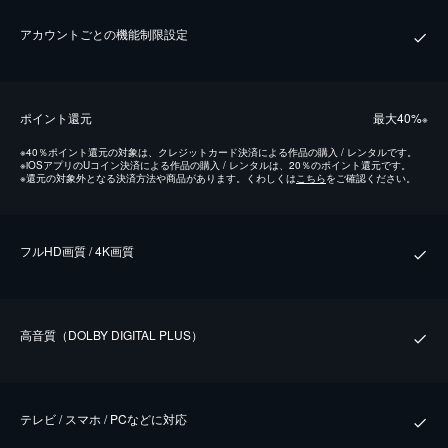
アカウントごとの機能制限設定
ポイント還元
最⼤40%
※
※
40％ポイント還元の対象は、クレジットカード決済による作品の購入 / レンタルです。
※
iOSアプリのUコイン決済による作品の購入 / レンタルは、20％のポイント還元です。
※
還元の対象外となる決済方法や商品があります。くわしくは
こちら
をご確認ください。
フルHD画質 / 4K画質
⾼⾳質（DOLBY DIGITAL PLUS）
テレビ / スマホ / PCなどに対応