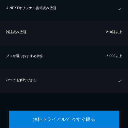
U-NEXTオリジナル書籍読み放題
雑誌読み放題
210誌以上
プロが選ぶおすすめ特集
5,000以上
いつでも解約できる
無料トライアルで 今すぐ観る