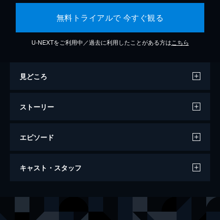
無料トライアルで 今すぐ観る
U-NEXTをご利用中／過去に利用したことがある方は
こちら
見どころ
ストーリー
エピソード
13の選択
キャスト・スタッフ
92分
出演
マーク・ウェバー
ルティナ・ウェスリー