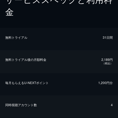
金
無料トライアル
31日間
無料トライアル後の⽉額料金
2,189円
（税込）
毎⽉もらえるU-NEXTポイント
1,200円分
同時視聴アカウント数
4