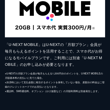
「U-NEXT MOBILE」はU-NEXTの「月額プラン」会員が
毎月もらえるポイントを活用することで、スマホ代がお得
になるモバイルプランです。ご利用には別途「U-NEXT M
OBILE」のお申し込みが必要となります。
※U-NEXTの月額プラン会員が毎月もらえる1,200円分のポイントを、U-NEXT MOBILEの
月額基本料の支払いに充てた場合。
※決済時において支払金額に相当するポイントを保有していない場合、差額分の料金はご登
録のクレジットカードでのお支払いとなります。
※通話料、SMS通信料、オプション（かけ放題など）の月額利用料は別途発生します。