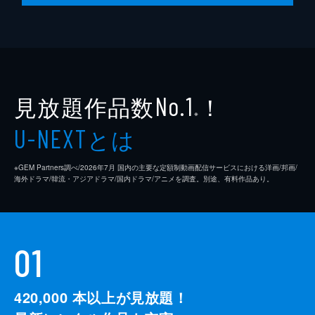
見放題作品数
！
No.1
※
とは
U-NEXT
※GEM Partners調べ/2026年7⽉ 国内の主要な定額制動画配信サービスにおける洋画/邦画/
海外ドラマ/韓流・アジアドラマ/国内ドラマ/アニメを調査。別途、有料作品あり。
01
420,000
本以上が見放題！