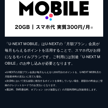
「U-NEXT MOBILE」はU-NEXTの「月額プラン」会員が
毎月もらえるポイントを活用することで、スマホ代がお得
になるモバイルプランです。ご利用には別途「U-NEXT M
OBILE」のお申し込みが必要となります。
※U-NEXTの月額プラン会員が毎月もらえる1,200円分のポイントを、U-NEXT MOBILEの
月額基本料の支払いに充てた場合。
※決済時において支払金額に相当するポイントを保有していない場合、差額分の料金はご登
録のクレジットカードでのお支払いとなります。
※通話料、SMS通信料、オプション（かけ放題など）の月額利用料は別途発生します。