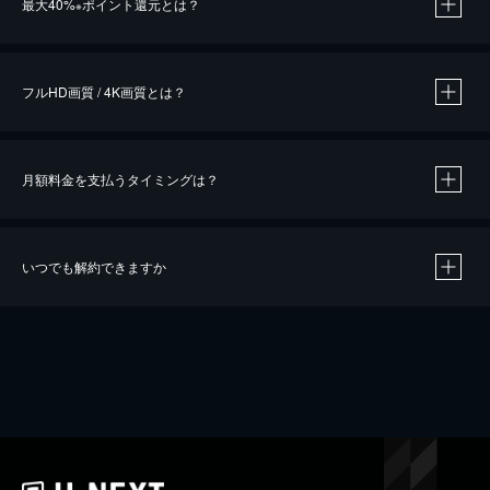
最大40%
ポイント還元とは？
※
※
作品によって必要なポイントが異なります。
フルHD画質 / 4K画質とは？
月額料金を支払うタイミングは？
※
40％ポイント還元の対象は、クレジットカード決済による作品の購入 / レンタルです。
※
iOSアプリのUコイン決済による作品の購入 / レンタルは、20％のポイント還元です。
※
還元の対象外となる決済方法や商品があります。くわしくは
こちら
をご確認ください。
いつでも解約できますか
こちら