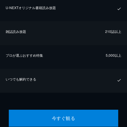
U-NEXTオリジナル書籍読み放題
雑誌読み放題
210誌以上
プロが選ぶおすすめ特集
5,000以上
いつでも解約できる
今すぐ観る