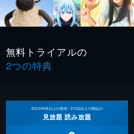
無料トライアルの
2つの特典
420,000
本以上の動画 /
210
誌以上の雑誌が
見放題
読み放題