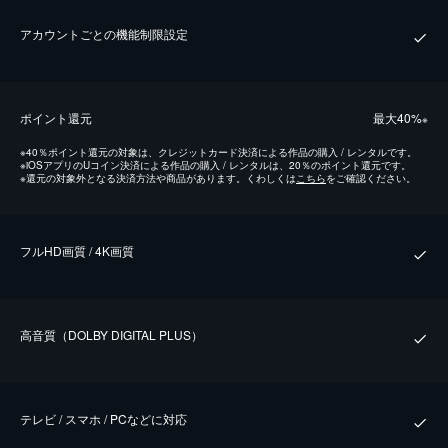
アカウントごとの機能制限設定
ポイント還元
最⼤40%
※
※
40％ポイント還元の対象は、クレジットカード決済による作品の購入 / レンタルです。
※
iOSアプリのUコイン決済による作品の購入 / レンタルは、20％のポイント還元です。
※
還元の対象外となる決済方法や商品があります。くわしくは
こちら
をご確認ください。
フルHD画質 / 4K画質
⾼⾳質（DOLBY DIGITAL PLUS）
テレビ / スマホ / PCなどに対応