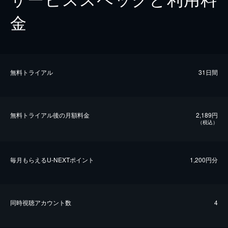
金
無料トライアル
31日間
無料トライアル後の⽉額料金
2,189円
（税込）
毎⽉もらえるU-NEXTポイント
1,200円分
同時視聴アカウント数
4