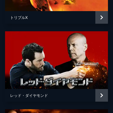
ヴィクター・オルティス
エミリー・ロビンソン
トリプルX
ラルフ・ガーマン
ジェシカ・ゴメス
タイガ
デヴィッド・アークエット
監督
マーク・カレン
脚本
マーク・カレン
ロブ・カレン
音楽
ジェフ・カルドーニ
レッド・ダイヤモンド
製作
ニコラス・シャルティエ
ゼヴ・フォアマン