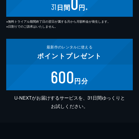
0
31
日間
円
※
※無料トライアル期間終了日の翌日が属する月から月額料金が発生します。
※日割りでのご請求はいたしません。
最新作の
レンタルに使える
ポイント
プレゼント
600
円分
U-NEXTがお届けするサービスを、31日間ゆっくりと
お試しください。