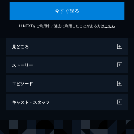
今すぐ観る
U-NEXTをご利用中／過去に利用したことがある方は
こちら
見どころ
ストーリー
エピソード
バッド・ウェイヴ
キャスト・スタッフ
94分
出演
スティーブ
ブルース・ウィリス
デイヴ
ジョン・グッドマン