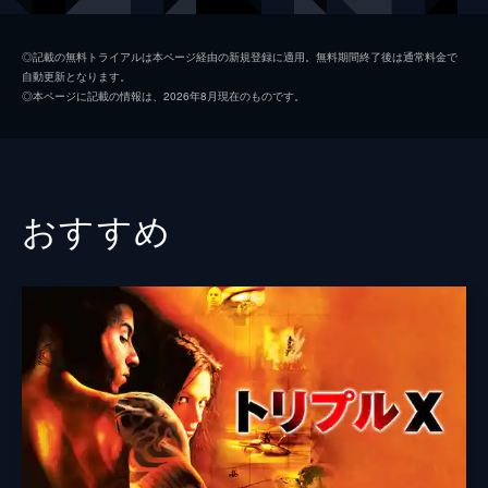
スパイダー
ジェイソン・モモア
◎記載の無料トライアルは本ページ経由の新規登録に適用。無料期間終了後は通常料金で
自動更新となります。
Ｍｒ．カーター
クリストファー・マクドナルド
◎本ページに記載の情報は、2026年8月現在のものです。
プリンス
ウッド・ハリス
ルーペ
ステファニー・シグマン
ケイティ
ファムケ・ヤンセン
おすすめ
ジョン
トーマス・ミドルディッチ
アダム・ゴールドバーグ
エリザベス・ローム
アドリアン・マルティネス
カル・ペン
ケン・ダヴィティアン