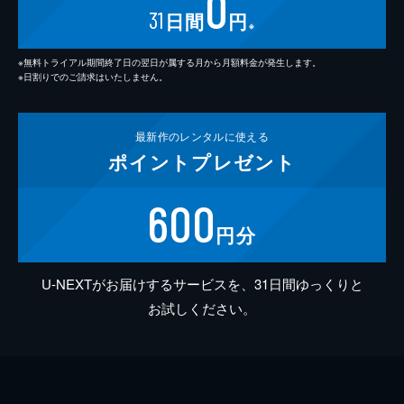
0
31
日間
円
※
※無料トライアル期間終了日の翌日が属する月から月額料金が発生します。
※日割りでのご請求はいたしません。
最新作の
レンタルに使える
ポイント
プレゼント
600
円分
U-NEXTがお届けするサービスを、31日間ゆっくりと
お試しください。