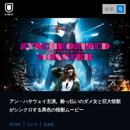
本文へスキップ
アン・ハサウェイ主演。酔っ払いのダメ女と巨大怪獣
がシンクロする異色の怪獣ムービー
2016年
カナダ
見放題