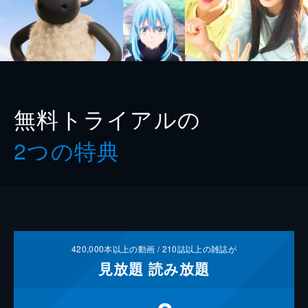
無料トライアルの
2つの特典
420,000
本以上の動画 /
210
誌以上の雑誌が
見放題
読み放題