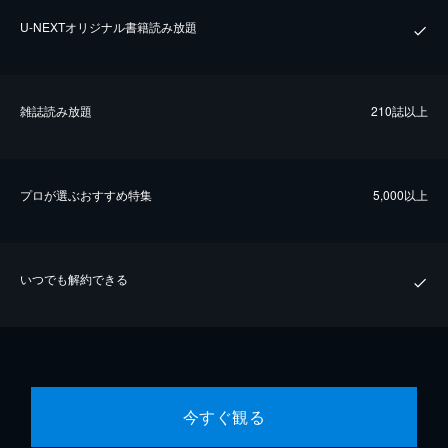
U-NEXTオリジナル書籍読み放題
雑誌読み放題
210誌以上
プロが選ぶおすすめ特集
5,000以上
いつでも解約できる
今すぐ観る