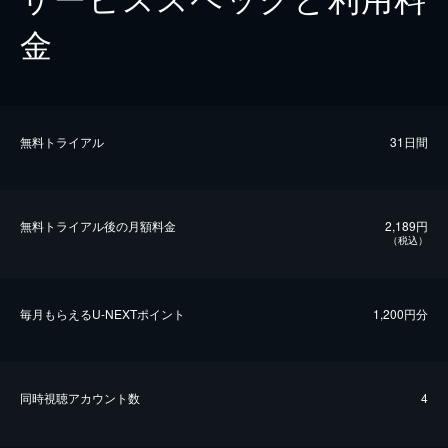
金
無料トライアル
31日間
無料トライアル後の⽉額料金
2,189円
（税込）
毎⽉もらえるU-NEXTポイント
1,200円分
同時視聴アカウント数
4