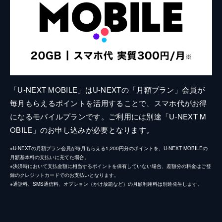
「U-NEXT MOBILE」はU-NEXTの「月額プラン」会員が
毎月もらえるポイントを活用することで、スマホ代がお得
になるモバイルプランです。ご利用には別途「U-NEXT M
OBILE」のお申し込みが必要となります。
※U-NEXTの月額プラン会員が毎月もらえる1,200円分のポイントを、U-NEXT MOBILEの
月額基本料の支払いに充てた場合。
※決済時において支払金額に相当するポイントを保有していない場合、差額分の料金はご登
録のクレジットカードでのお支払いとなります。
※通話料、SMS通信料、オプション（かけ放題など）の月額利用料は別途発生します。