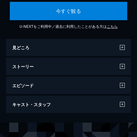
今すぐ観る
U-NEXTをご利用中／過去に利用したことがある方は
こちら
見どころ
ストーリー
エピソード
シンクロナイズドモンスター
キャスト・スタッフ
109分
出演
グロリア
アン・ハサウェイ
オスカー
ジェイソン・サダイキス