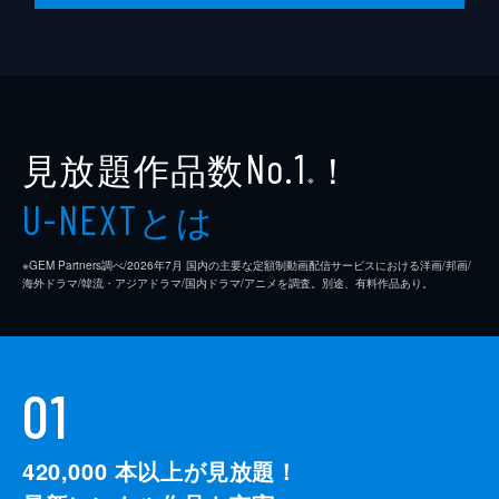
見放題作品数
！
No.1
※
とは
U-NEXT
※GEM Partners調べ/2026年7⽉ 国内の主要な定額制動画配信サービスにおける洋画/邦画/
海外ドラマ/韓流・アジアドラマ/国内ドラマ/アニメを調査。別途、有料作品あり。
01
420,000
本以上が見放題！