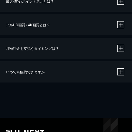
最大40%
ポイント還元とは？
※
※
作品によって必要なポイントが異なります。
フルHD画質 / 4K画質とは？
月額料金を支払うタイミングは？
※
40％ポイント還元の対象は、クレジットカード決済による作品の購入 / レンタルです。
※
iOSアプリのUコイン決済による作品の購入 / レンタルは、20％のポイント還元です。
※
還元の対象外となる決済方法や商品があります。くわしくは
こちら
をご確認ください。
いつでも解約できますか
こちら