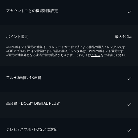
アカウントごとの機能制限設定
ポイント還元
最⼤40%
※
※
40％ポイント還元の対象は、クレジットカード決済による作品の購入 / レンタルです。
※
iOSアプリのUコイン決済による作品の購入 / レンタルは、20％のポイント還元です。
※
還元の対象外となる決済方法や商品があります。くわしくは
こちら
をご確認ください。
フルHD画質 / 4K画質
⾼⾳質（DOLBY DIGITAL PLUS）
テレビ / スマホ / PCなどに対応