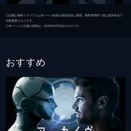
ティム
ダン・スティーヴンス
◎記載の無料トライアルは本ページ経由の新規登録に適用。無料期間終了後は通常料金で
自動更新となります。
ジョエル
オースティン・ストウェル
◎本ページに記載の情報は、2026年8月現在のものです。
ガース
ティム・ブレイク・ネルソン
監督
ナチョ・ビガロンド
脚本
ナチョ・ビガロンド
おすすめ
音楽
ベアー・マクレアリー
製作
ニコラス・シャルティエ
ゼヴ・フォアマン
ドミニク・ラスタム
ナイカリ・イピニャ
ラッセル・レヴィン