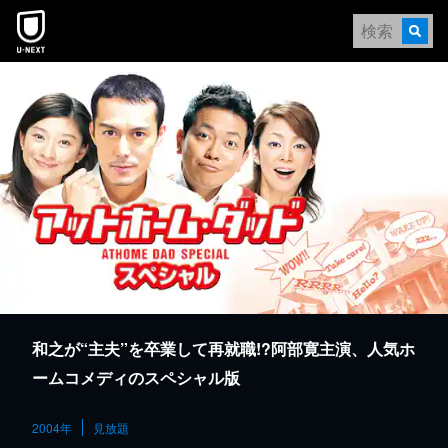
本文へスキップ
和之が“主夫”を卒業して再就職!?阿部寛主演、人気ホ
ームコメディのスペシャル版
2004年
見放題