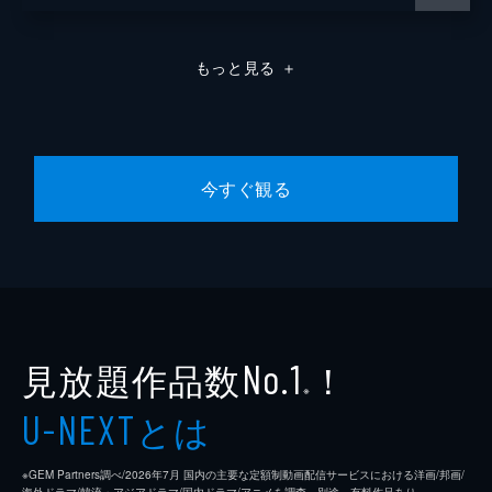
もっと見る
＋
今すぐ観る
見放題作品数
！
No.1
※
とは
U-NEXT
※GEM Partners調べ/2026年7⽉ 国内の主要な定額制動画配信サービスにおける洋画/邦画/
海外ドラマ/韓流・アジアドラマ/国内ドラマ/アニメを調査。別途、有料作品あり。