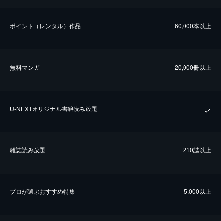
ポイント（レンタル）作品
60,000本以上
無料マンガ
20,000冊以上
U-NEXTオリジナル書籍読み放題
雑誌読み放題
210誌以上
プロが選ぶおすすめ特集
5,000以上