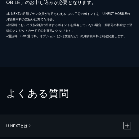
OBILE」のお申し込みが必要となります。
※U-NEXTの月額プラン会員が毎月もらえる1,200円分のポイントを、U-NEXT MOBILEの
月額基本料の支払いに充てた場合。
※決済時において支払金額に相当するポイントを保有していない場合、差額分の料金はご登
録のクレジットカードでのお支払いとなります。
※通話料、SMS通信料、オプション（かけ放題など）の月額利用料は別途発生します。
よくある質問
U-NEXTとは？