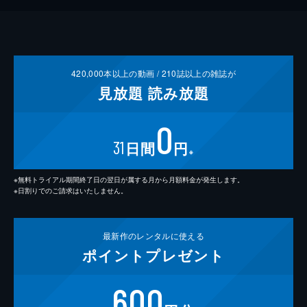
420,000
本以上の動画 /
210
誌以上の雑誌が
見放題
読み放題
0
31
日間
円
※
※無料トライアル期間終了日の翌日が属する月から月額料金が発生します。
※日割りでのご請求はいたしません。
最新作の
レンタルに使える
ポイント
プレゼント
600