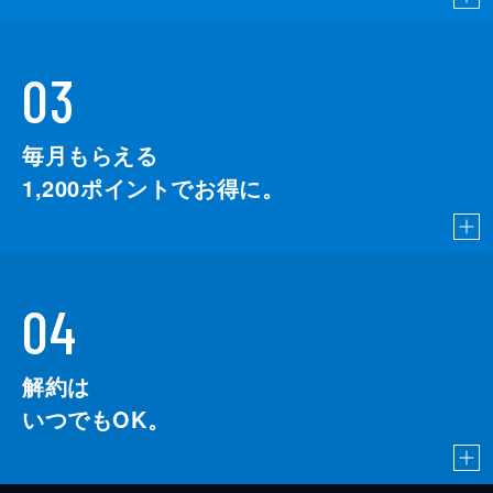
03
毎月もらえる
1,200
ポイントでお得に。
04
解約は
いつでもOK。