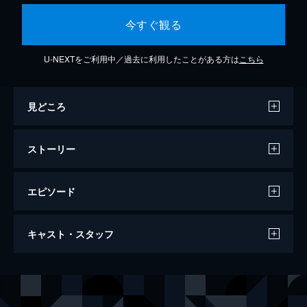
今すぐ観る
U-NEXTをご利用中／過去に利用したことがある方は
こちら
見どころ
ストーリー
エピソード
働けど、働けど、主夫の暮らし楽になら
キャスト・スタッフ
ず…妻の出世と自宅出産
96分
出演
山村和之
阿部寛
杉尾優介
宮迫博之