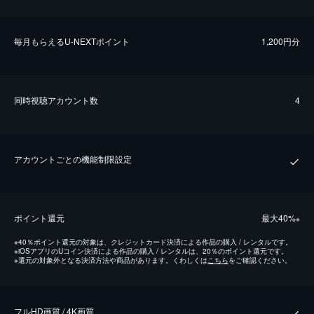
毎⽉もらえるU-NEXTポイント
1,200円分
同時視聴アカウント数
4
アカウントごとの機能制限設定
ポイント還元
最⼤40%
※
※
40％ポイント還元の対象は、クレジットカード決済による作品の購入 / レンタルです。
※
iOSアプリのUコイン決済による作品の購入 / レンタルは、20％のポイント還元です。
※
還元の対象外となる決済方法や商品があります。くわしくは
こちら
をご確認ください。
フルHD画質 / 4K画質