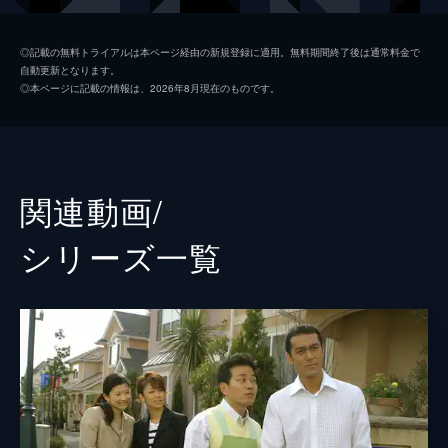
山村美紀
篠原涼子
◎記載の無料トライアルは本ページ経由の新規登録に適用。無料期間終了後は通常料金で
自動更新となります。
杉尾笙子
中島知子
◎本ページに記載の情報は、2026年8月現在のものです。
大沢健児
永井大
倉本冴子
滝沢沙織
上田聡
中村繁之
関連動画/
岩崎真理江
川島なお美
シリーズ⼀覧
越川佳恵
野際陽子
脚本
尾崎将也
旺季志ずか
音楽
仲西匡
演出
三宅喜重