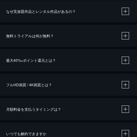
なぜ見放題作品とレンタル作品があるの？
無料トライアルは何が無料？
※
最大40%
ポイント還元とは？
※
※
作品によって必要なポイントが異なります。
フルHD画質 / 4K画質とは？
月額料金を支払うタイミングは？
※
40％ポイント還元の対象は、クレジットカード決済による作品の購入 / レンタルです。
※
iOSアプリのUコイン決済による作品の購入 / レンタルは、20％のポイント還元です。
※
還元の対象外となる決済方法や商品があります。くわしくは
こちら
をご確認ください。
いつでも解約できますか