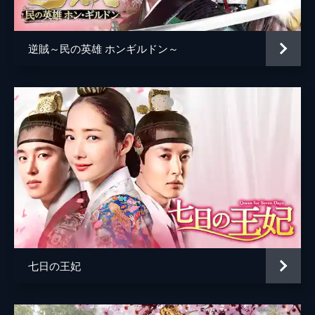
チャンイ
チョ・ジェワン
の教坊に器量と技芸を兼ね備えた若い童妓を
都の女楽として献上するようお達しが出た。
カウン
ソ・ヒョンジン
そこでペンムは、ジニを連れて都へと旅立
逆賊～民の英雄 ホンギルドン～
つ。
キム判書（パンソ）
イ・ヒド
60分
ウノの母
アン・ヘスク
第5話
ウンホの母は、息子が童妓と会っていると知
トクパル
ムン・チョンシク
って激怒。そしてジニはウンホの母から、侮
辱される。だが、罪人呼ばわりされるような
ソン長官
ヒョン・ソク
覚えのないジニはひるまない。それに余計に
脚本
ユン・ソンジュ
腹を立てたウンホの母は、ジニに熱湯をか
け…。
演出
キム・チョルギュ
59分
第6話
身分が違うことから2人の愛は叶わないと知
りつつも、ウンホから永遠の愛を誓う指輪を
七日の王妃
贈られたジニは気持ちが揺らいだ。またウン
ホは母にジニとの結婚を認めてもらおうとす
るが、認められるはずもなかった。
59分