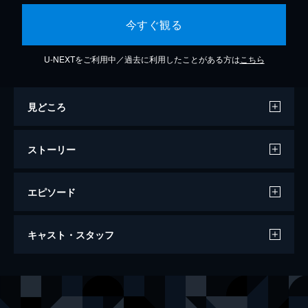
今すぐ観る
U-NEXTをご利用中／過去に利用したことがある方は
こちら
見どころ
ストーリー
エピソード
第1話
キャスト・スタッフ
山奥の寺で母を知らずに育った少女・ジニ
は、母親を捜そうとして三千拝という苦行を
なし遂げた。だが、彼女は母親を見つけられ
出演
ファン・ジニ／チニ
ハ・ジウォン
ない。そんな中、ジニは松島教坊の妓生たち
ペンム
キム・ヨンエ