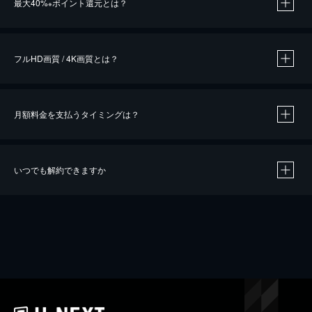
最大40%
ポイント還元とは？
※
※
作品によって必要なポイントが異なります。
フルHD画質 / 4K画質とは？
月額料金を支払うタイミングは？
※
40％ポイント還元の対象は、クレジットカード決済による作品の購入 / レンタルです。
※
iOSアプリのUコイン決済による作品の購入 / レンタルは、20％のポイント還元です。
※
還元の対象外となる決済方法や商品があります。くわしくは
こちら
をご確認ください。
いつでも解約できますか
こちら