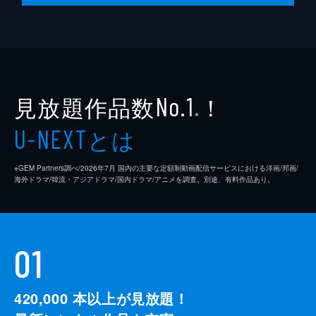
まりがある。ウンホは、ジニへの思いと父と
の狭間で苦しくなり、会場から出て行ってし
まう。
63分
第10話
ウンホと別れて4年が経ったある夜、ジニは
見放題作品数
！
No.1
月明かりの下、酒瓶を持って歩いていた。踊
※
りも辞めてしまった彼女は湖に身投げをしよ
とは
U-NEXT
うとしていたのだ。だがそんなジニを湖畔で
寝ていたジョンハンという男が引き止める。
62分
※GEM Partners調べ/2026年7⽉ 国内の主要な定額制動画配信サービスにおける洋画/邦画/
海外ドラマ/韓流・アジアドラマ/国内ドラマ/アニメを調査。別途、有料作品あり。
01
420,000
本以上が見放題！