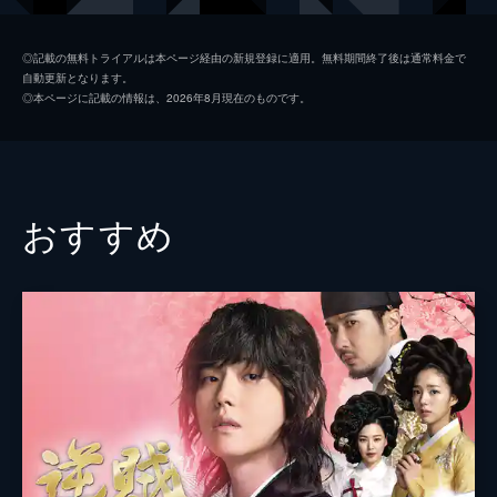
の舞に一瞬で心を奪われてしまう。
65分
ヒョングム
チョン・ミソン
第2話
◎記載の無料トライアルは本ページ経由の新規登録に適用。無料期間終了後は通常料金で
自動更新となります。
ジニは舞を習おうと寺を抜け出し、松島教坊
メヒャン
キム・ボヨン
◎本ページに記載の情報は、2026年8月現在のものです。
を訪れる。すると、そこで彼女を妓生にさせ
プヨン
ワン・ビンナ
まいと反抗し、罰を受けていたジニの母・ヒ
ョングムと出会う。ジニは彼女に母の面影を
ウノ
チャン・グンソク
見るが、ヒョングムはそれを否定する。
58分
キム・ジョンハン
キム・ジェウォン
おすすめ
第3話
ピョクケス
リュ・テジュン
両班の少年・ウンホは、ジニのことが頭から
離れない。そして彼女を思い、松島教坊の周
ムニョン
イ・シファン
囲を歩いていると、ジニと再会を果たす。一
瞬の再会ではあったが、ジニの名前も知るこ
オムス
チョ・ソンハ
とができたウンホは思わず顔をほころばせ
クムチュン
チョン・ギョンスン
た。
58分
タンシム／ケトン
イ・イネ
第4話
ウンホの恋煩いに友人たちが協力した結果、
ソムソム
ユ・ヨンジ
ジニとウンホの恋が始まる。そんな中、全国