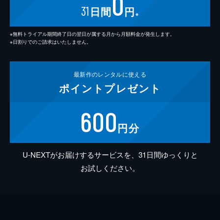
0
31
日間
円
※
※無料トライアル期間終了日の翌日が属する月から月額料金が発生します。
※日割りでのご請求はいたしません。
最新作の
レンタルに使える
ポイント
プレゼント
600
円分
U-NEXTがお届けするサービスを、31日間ゆっくりと
お試しください。