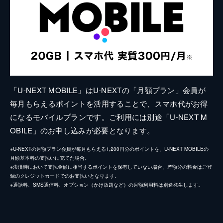
「U-NEXT MOBILE」はU-NEXTの「月額プラン」会員が
毎月もらえるポイントを活用することで、スマホ代がお得
になるモバイルプランです。ご利用には別途「U-NEXT M
OBILE」のお申し込みが必要となります。
※U-NEXTの月額プラン会員が毎月もらえる1,200円分のポイントを、U-NEXT MOBILEの
月額基本料の支払いに充てた場合。
※決済時において支払金額に相当するポイントを保有していない場合、差額分の料金はご登
録のクレジットカードでのお支払いとなります。
※通話料、SMS通信料、オプション（かけ放題など）の月額利用料は別途発生します。