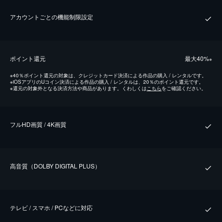
アカウントごとの機能制限設定
ポイント還元
最⼤40%
※
※
40％ポイント還元の対象は、クレジットカード決済による作品の購入 / レンタルです。
※
iOSアプリのUコイン決済による作品の購入 / レンタルは、20％のポイント還元です。
※
還元の対象外となる決済方法や商品があります。くわしくは
こちら
をご確認ください。
フルHD画質 / 4K画質
⾼⾳質（DOLBY DIGITAL PLUS）
テレビ / スマホ / PCなどに対応