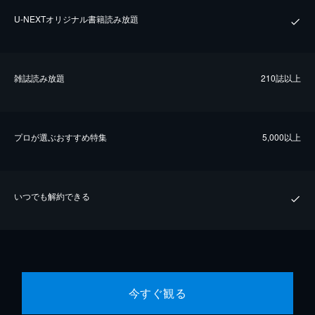
U-NEXTオリジナル書籍読み放題
雑誌読み放題
210誌以上
プロが選ぶおすすめ特集
5,000以上
いつでも解約できる
今すぐ観る