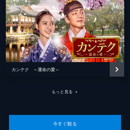
第7話
ウンホに対する気持ちを貫くため、自ら選ん
だ妓生への道を捨てる覚悟をペンムに話すジ
ニ。だがそれを容認できないペンムは条件を
出す。また宴でのウンホの行動で、どちらか
を諦めろという申し出に、ジニは困惑する。
62分
第8話
ウンホの婚約者の父・ウスは、ウンホに自分
の命を捨ててでもジニがほしいのかと尋ね
カンテク ～運命の愛～
る。そしてウンホの情熱にウスは、ジニを側
におくことを認めるが、結婚は自分の娘とし
ろと言う。だが、ウンホはその申し出を断っ
もっと見る
＋
た。
60分
第9話
ウンホの父がジニの水揚げのための髪飾りを
取ろうとした時、ウンホが飛び出した。だが
今すぐ観る
名乗りを上げた男が2人の場合、剣で戦う決