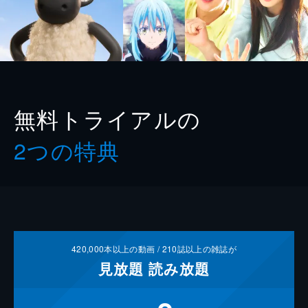
無料トライアルの
2つの特典
420,000
本以上の動画 /
210
誌以上の雑誌が
見放題
読み放題