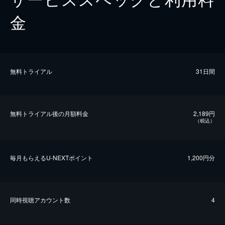
金
無料トライアル
31日間
無料トライアル後の⽉額料金
2,189円
（税込）
毎⽉もらえるU-NEXTポイント
1,200円分
同時視聴アカウント数
4