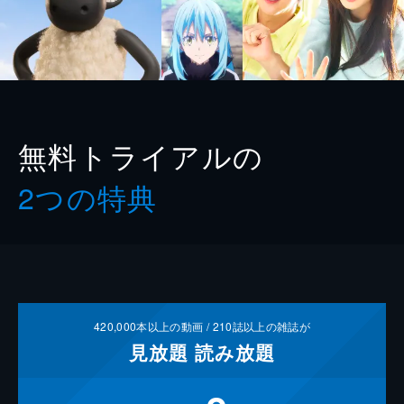
無料トライアルの
2つの特典
420,000
本以上の動画 /
210
誌以上の雑誌が
見放題
読み放題