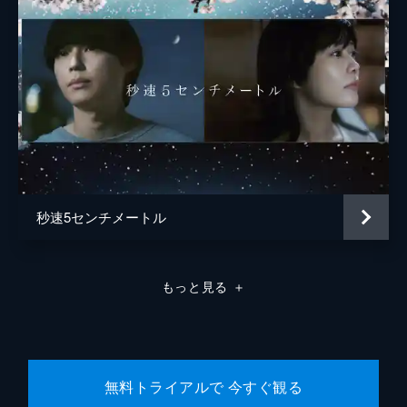
中村理一郎
薮下維也
熊谷宜和
秒速5センチメートル
もっと見る
＋
無料トライアルで 今すぐ観る