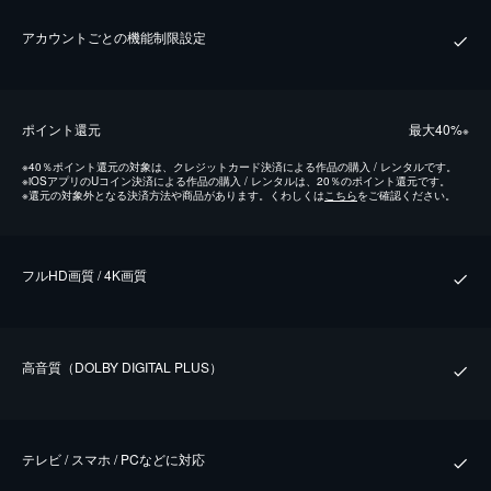
アカウントごとの機能制限設定
ポイント還元
最⼤40%
※
※
40％ポイント還元の対象は、クレジットカード決済による作品の購入 / レンタルです。
※
iOSアプリのUコイン決済による作品の購入 / レンタルは、20％のポイント還元です。
※
還元の対象外となる決済方法や商品があります。くわしくは
こちら
をご確認ください。
フルHD画質 / 4K画質
⾼⾳質（DOLBY DIGITAL PLUS）
テレビ / スマホ / PCなどに対応