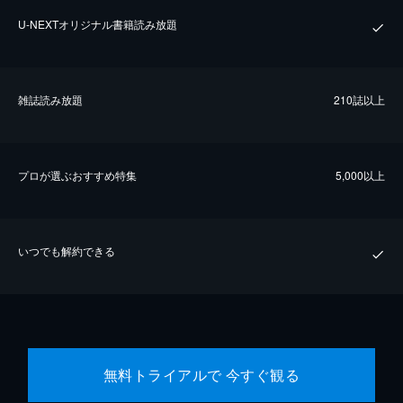
U-NEXTオリジナル書籍読み放題
雑誌読み放題
210誌以上
プロが選ぶおすすめ特集
5,000以上
いつでも解約できる
無料トライアルで 今すぐ観る