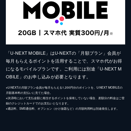
「U-NEXT MOBILE」はU-NEXTの「月額プラン」会員が
毎月もらえるポイントを活用することで、スマホ代がお得
になるモバイルプランです。ご利用には別途「U-NEXT M
OBILE」のお申し込みが必要となります。
※U-NEXTの月額プラン会員が毎月もらえる1,200円分のポイントを、U-NEXT MOBILEの
月額基本料の支払いに充てた場合。
※決済時において支払金額に相当するポイントを保有していない場合、差額分の料金はご登
録のクレジットカードでのお支払いとなります。
※通話料、SMS通信料、オプション（かけ放題など）の月額利用料は別途発生します。