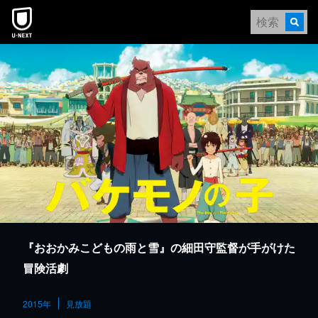
本文へスキップ
『おおかみこどもの雨と雪』の細田守監督が手がけた
冒険活劇
2015年
見放題