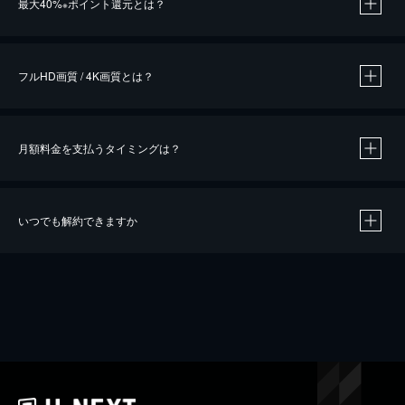
最大40%
ポイント還元とは？
※
※
作品によって必要なポイントが異なります。
フルHD画質 / 4K画質とは？
月額料金を支払うタイミングは？
※
40％ポイント還元の対象は、クレジットカード決済による作品の購入 / レンタルです。
※
iOSアプリのUコイン決済による作品の購入 / レンタルは、20％のポイント還元です。
※
還元の対象外となる決済方法や商品があります。くわしくは
こちら
をご確認ください。
いつでも解約できますか
こちら