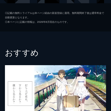
九太（青年期）
染谷将太
◎記載の無料トライアルは本ページ経由の新規登録に適用。無料期間終了後は通常料金で
自動更新となります。
楓
広瀬すず
◎本ページに記載の情報は、2026年8月現在のものです。
猪王山
山路和弘
一郎彦（青年期）
宮野真守
二郎丸（青年期）
山口勝平
おすすめ
九太の父
長塚圭史
九太の母
麻生久美子
一郎彦（少年期）
黒木華
チコ
諸星すみれ
二郎丸（少年期）
大野百花
宗師
津川雅彦