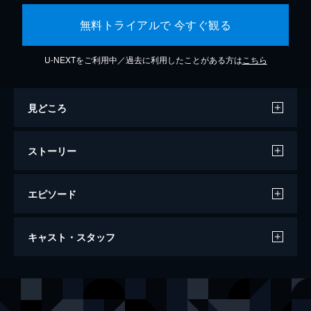
無料トライアルで 今すぐ観る
U-NEXTをご利用中／過去に利用したことがある方は
こちら
見どころ
ストーリー
エピソード
バケモノの子
キャスト・スタッフ
119分
声の出演
熊徹
役所広司
九太（少年期）
宮崎あおい