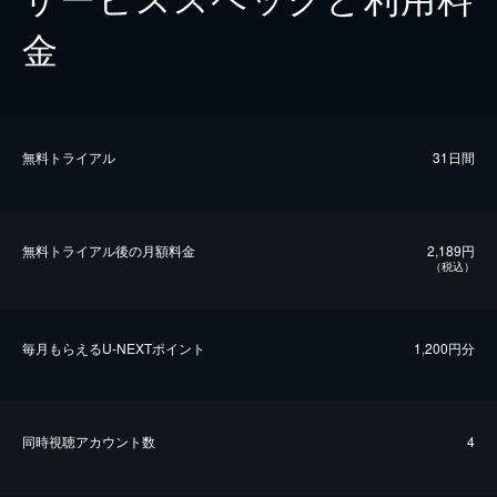
金
無料トライアル
31日間
無料トライアル後の⽉額料金
2,189円
（税込）
毎⽉もらえるU-NEXTポイント
1,200円分
同時視聴アカウント数
4