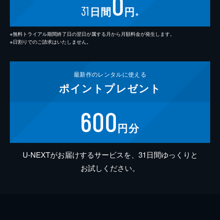
0
31
日間
円
※
※無料トライアル期間終了日の翌日が属する月から月額料金が発生します。
※日割りでのご請求はいたしません。
最新作の
レンタルに使える
ポイント
プレゼント
600
円分
U-NEXTがお届けするサービスを、31日間ゆっくりと
お試しください。