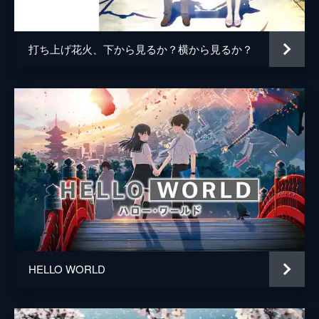
百秋坊
リリー・フランキー
多々良
大泉洋
打ち上げ花火、下から見るか？横から見るか？
監督
細田守
脚本
細田守
原作
細田守
音楽
高木正勝
アニメーション制作
スタジオ地図
製作
中山良夫
齋藤佑佳
井上伸一郎
HELLO WORLD
市川南
柏木登