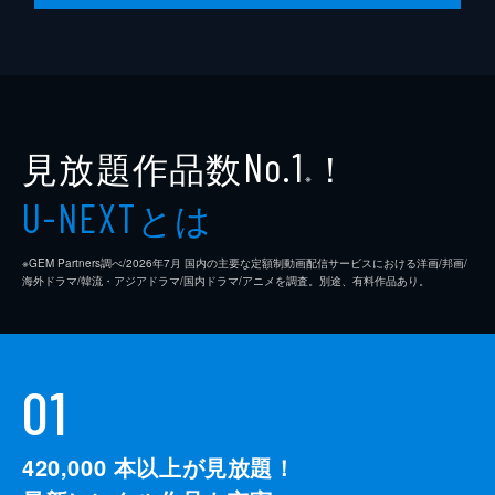
見放題作品数
！
No.1
※
とは
U-NEXT
※GEM Partners調べ/2026年7⽉ 国内の主要な定額制動画配信サービスにおける洋画/邦画/
海外ドラマ/韓流・アジアドラマ/国内ドラマ/アニメを調査。別途、有料作品あり。
01
420,000
本以上が見放題！