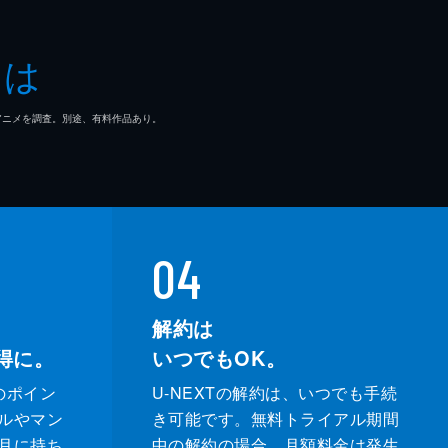
とは
一郎
マ/アニメを調査。別途、有料作品あり。
也
和
04
解約は
得に。
いつでもOK。
のポイン
U-NEXTの解約は、いつでも手続
ルやマン
き可能です。無料トライアル期間
月に持ち
中の解約の場合、月額料金は発生