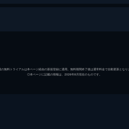
熊徹
役所広
九太（少年期）
宮崎あ
載の無料トライアルは本ページ経由の新規登録に適用。無料期間終了後は通常料金で自動更新となり
◎本ページに記載の情報は、2026年8月現在のものです。
九太（青年期）
染谷将
楓
広瀬す
猪王山
山路和
一郎彦（青年期）
宮野真