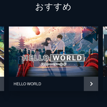
おすすめ
二郎丸（青年期）
山口勝
九太の父
長塚圭
九太の母
麻生久
一郎彦（少年期）
黒木華
チコ
諸星す
二郎丸（少年期）
大野百
宗師
津川雅
HELLO WORLD
百秋坊
リリー
多々良
大泉洋