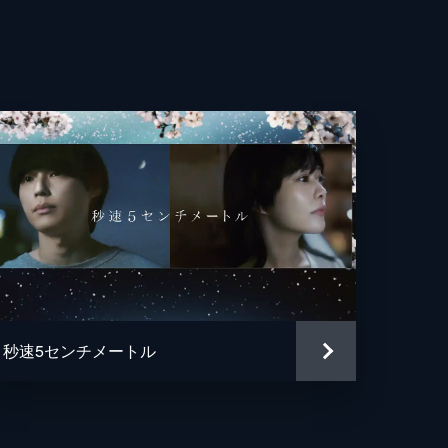
平
史
美子
みれ
花
彦
秒速5センチメートル
・フランキー