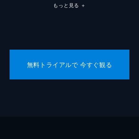
もっと見る
＋
細田守
細田守
細田守
高木正
無料トライアルで 今すぐ観る
スタジ
中山良
齋藤佑
井上伸
市川南