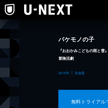
本文へスキップ
バケモノの子
『おおかみこどもの雨と雪
冒険活劇
2015年
見放題
無料トライアル