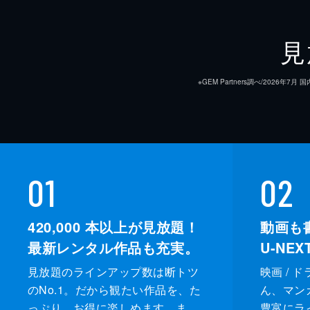
見
※GEM Partners調べ/20
01
02
420,000
本以上が見放題！
動画も
最新レンタル作品も充実。
U-NE
見放題のラインアップ数は断トツ
映画 / 
のNo.1。だから観たい作品を、た
ん、マンガ 
っぷり、お得に楽しめます。ま
豊富にラ