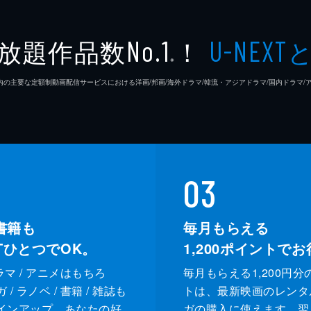
柏木登
放題作品数
！
No.1
U-NEXT
※
中村理
26年7⽉ 国内の主要な定額制動画配信サービスにおける洋画/邦画/海外ドラマ/韓流・アジアドラマ/国内ドラ
薮下維
熊谷宜
03
書籍も
毎月もらえる
XTひとつでOK。
1,200
ポイントでお
ドラマ / アニメはもちろ
毎月もらえる1,200円分
/ ラノベ / 書籍 / 雑誌も
トは、最新映画のレンタ
インアップ。あなたの好
ガの購入に使えます。翌