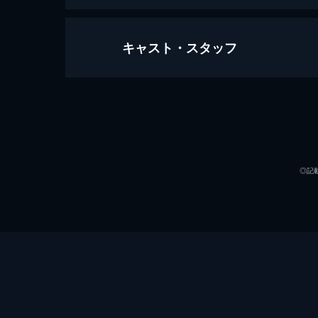
キャスト・スタッフ
バケモノの子
119分
声の出演
◎記