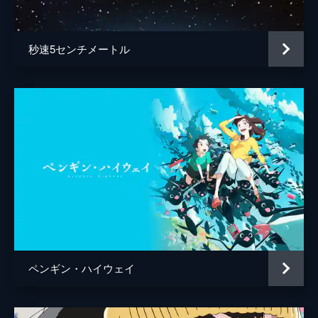
百秋坊
リリー・フランキー
多々良
大泉洋
秒速5センチメートル
監督
細田守
脚本
細田守
原作
細田守
音楽
高木正勝
アニメーション制作
スタジオ地図
製作
中山良夫
齋藤佑佳
井上伸一郎
ペンギン・ハイウェイ
市川南
柏木登