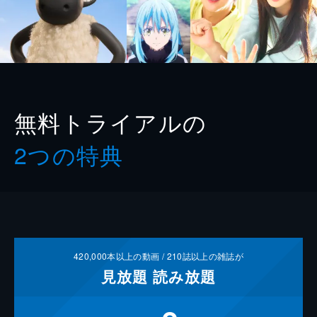
無料トライアルの
2つの特典
420,000
本以上の動画 /
210
誌以上の雑誌が
見放題
読み放題