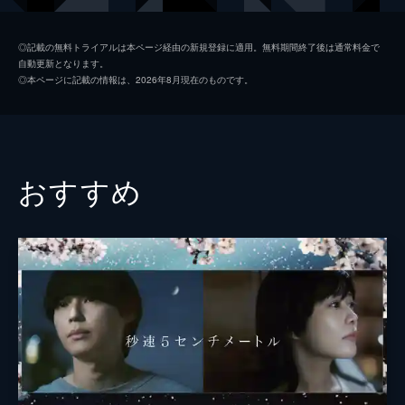
九太（青年期）
染谷将太
◎記載の無料トライアルは本ページ経由の新規登録に適用。無料期間終了後は通常料金で
自動更新となります。
楓
広瀬すず
◎本ページに記載の情報は、2026年8月現在のものです。
猪王山
山路和弘
一郎彦（青年期）
宮野真守
二郎丸（青年期）
山口勝平
おすすめ
九太の父
長塚圭史
九太の母
麻生久美子
一郎彦（少年期）
黒木華
チコ
諸星すみれ
二郎丸（少年期）
大野百花
宗師
津川雅彦