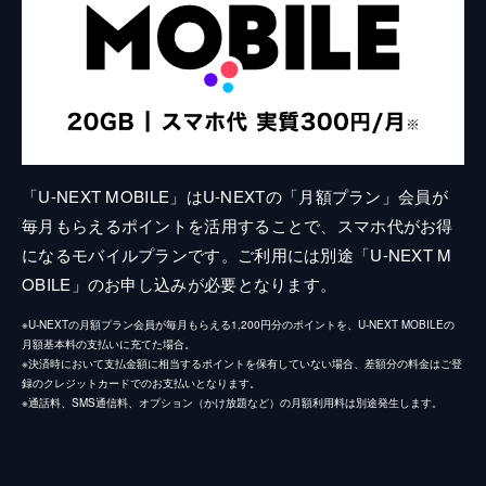
「U-NEXT MOBILE」はU-NEXTの「月額プラン」会員が
毎月もらえるポイントを活用することで、スマホ代がお得
になるモバイルプランです。ご利用には別途「U-NEXT M
OBILE」のお申し込みが必要となります。
※U-NEXTの月額プラン会員が毎月もらえる1,200円分のポイントを、U-NEXT MOBILEの
月額基本料の支払いに充てた場合。
※決済時において支払金額に相当するポイントを保有していない場合、差額分の料金はご登
録のクレジットカードでのお支払いとなります。
※通話料、SMS通信料、オプション（かけ放題など）の月額利用料は別途発生します。