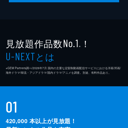
見放題作品数
！
No.1
※
とは
U-NEXT
※GEM Partners調べ/2026年7⽉ 国内の主要な定額制動画配信サービスにおける洋画/邦画/
海外ドラマ/韓流・アジアドラマ/国内ドラマ/アニメを調査。別途、有料作品あり。
01
420,000
本以上が見放題！