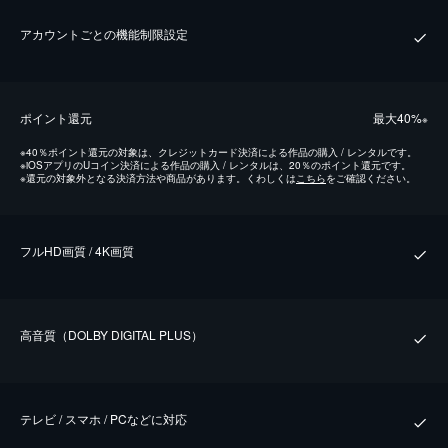
アカウントごとの機能制限設定
ポイント還元
最⼤40%
※
※
40％ポイント還元の対象は、クレジットカード決済による作品の購入 / レンタルです。
※
iOSアプリのUコイン決済による作品の購入 / レンタルは、20％のポイント還元です。
※
還元の対象外となる決済方法や商品があります。くわしくは
こちら
をご確認ください。
フルHD画質 / 4K画質
⾼⾳質（DOLBY DIGITAL PLUS）
テレビ / スマホ / PCなどに対応