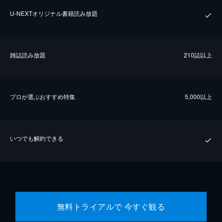
U-NEXTオリジナル書籍読み放題
雑誌読み放題
210誌以上
プロが選ぶおすすめ特集
5,000以上
いつでも解約できる
無料トライアルで 今すぐ観る