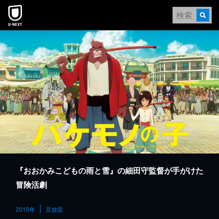
本文へスキップ
『おおかみこどもの雨と雪』の細田守監督が手がけた
冒険活劇
2015年
見放題