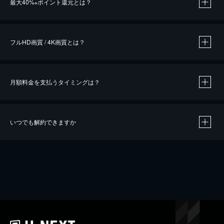
最大40%
ポイント還元とは？
※
※
作品によって必要なポイントが異なります。
フルHD画質 / 4K画質とは？
月額料金を支払うタイミングは？
※
40％ポイント還元の対象は、クレジットカード決済による作品の購入 / レンタルです。
※
iOSアプリのUコイン決済による作品の購入 / レンタルは、20％のポイント還元です。
※
還元の対象外となる決済方法や商品があります。くわしくは
こちら
をご確認ください。
いつでも解約できますか
こちら