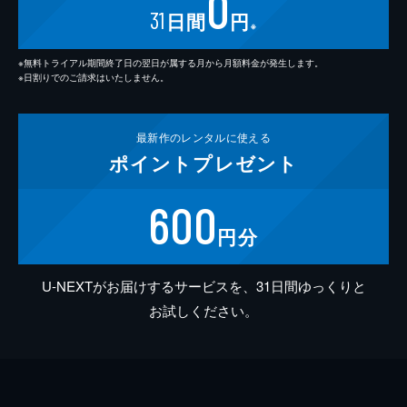
0
31
日間
円
※
※無料トライアル期間終了日の翌日が属する月から月額料金が発生します。
※日割りでのご請求はいたしません。
最新作の
レンタルに使える
ポイント
プレゼント
600
円分
U-NEXTがお届けするサービスを、31日間ゆっくりと
お試しください。