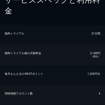
金
無料トライアル
31日間
無料トライアル後の⽉額料金
2,189円
（税込）
毎⽉もらえるU-NEXTポイント
1,200円分
同時視聴アカウント数
4