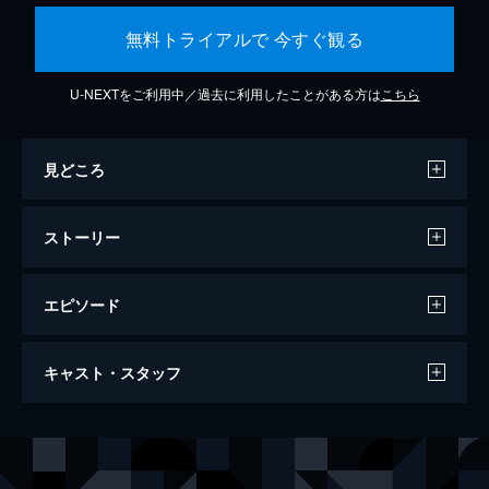
無料トライアルで 今すぐ観る
U-NEXTをご利用中／過去に利用したことがある方は
こちら
見どころ
ストーリー
エピソード
バケモノの子
キャスト・スタッフ
119分
声の出演
熊徹
役所広司
九太（少年期）
宮崎あおい