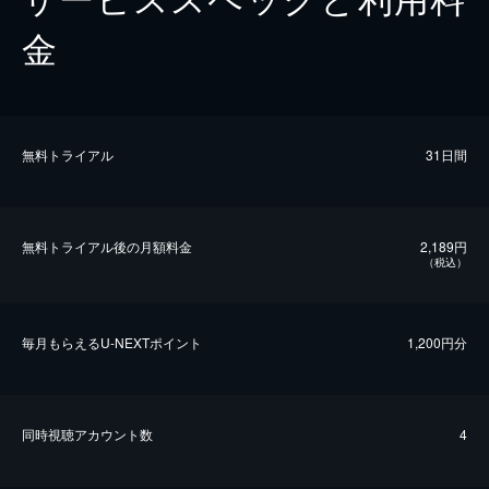
金
無料トライアル
31日間
無料トライアル後の⽉額料金
2,189円
（税込）
毎⽉もらえるU-NEXTポイント
1,200円分
同時視聴アカウント数
4