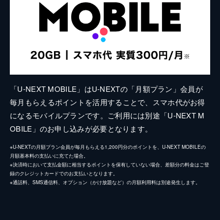
「U-NEXT MOBILE」はU-NEXTの「月額プラン」会員が
毎月もらえるポイントを活用することで、スマホ代がお得
になるモバイルプランです。ご利用には別途「U-NEXT M
OBILE」のお申し込みが必要となります。
※U-NEXTの月額プラン会員が毎月もらえる1,200円分のポイントを、U-NEXT MOBILEの
月額基本料の支払いに充てた場合。
※決済時において支払金額に相当するポイントを保有していない場合、差額分の料金はご登
録のクレジットカードでのお支払いとなります。
※通話料、SMS通信料、オプション（かけ放題など）の月額利用料は別途発生します。