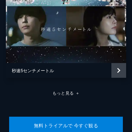
中村理一郎
薮下維也
熊谷宜和
秒速5センチメートル
もっと見る
＋
無料トライアルで 今すぐ観る