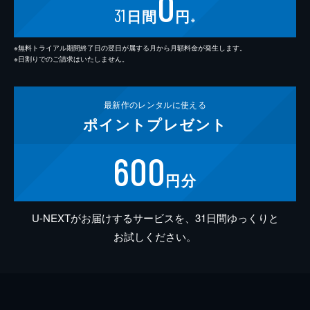
0
31
日間
円
※
※無料トライアル期間終了日の翌日が属する月から月額料金が発生します。
※日割りでのご請求はいたしません。
最新作の
レンタルに使える
ポイント
プレゼント
600
円分
U-NEXTがお届けするサービスを、31日間ゆっくりと
お試しください。