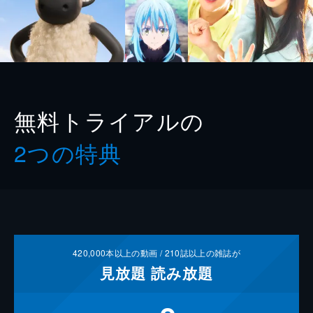
無料トライアルの
2つの特典
420,000
本以上の動画 /
210
誌以上の雑誌が
見放題
読み放題