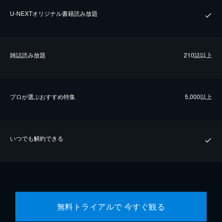
U-NEXTオリジナル書籍読み放題
雑誌読み放題
210誌以上
プロが選ぶおすすめ特集
5,000以上
いつでも解約できる
無料トライアルで 今すぐ観る