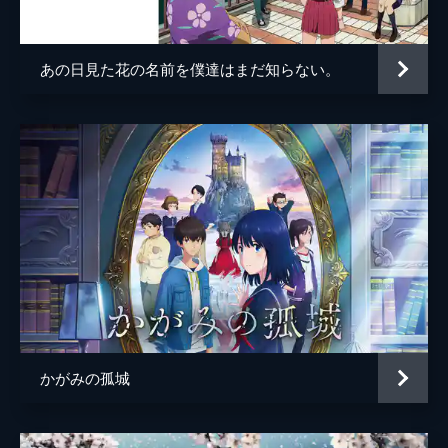
百秋坊
リリー・フランキー
多々良
大泉洋
あの日見た花の名前を僕達はまだ知らない。
監督
細田守
脚本
細田守
原作
細田守
音楽
高木正勝
アニメーション制作
スタジオ地図
製作
中山良夫
齋藤佑佳
井上伸一郎
かがみの孤城
市川南
柏木登