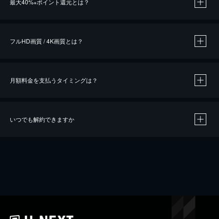
最大40%
ポイント還元とは？
※
※
作品によって必要なポイントが異なります。
フルHD画質 / 4K画質とは？
月額料金を支払うタイミングは？
※
40％ポイント還元の対象は、クレジットカード決済による作品の購入 / レンタルです。
※
iOSアプリのUコイン決済による作品の購入 / レンタルは、20％のポイント還元です。
※
還元の対象外となる決済方法や商品があります。くわしくは
こちら
をご確認ください。
いつでも解約できますか
こちら