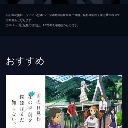
九太（青年期）
染谷将太
◎記載の無料トライアルは本ページ経由の新規登録に適用。無料期間終了後は通常料金で
自動更新となります。
楓
広瀬すず
◎本ページに記載の情報は、2026年8月現在のものです。
猪王山
山路和弘
一郎彦（青年期）
宮野真守
二郎丸（青年期）
山口勝平
おすすめ
九太の父
長塚圭史
九太の母
麻生久美子
一郎彦（少年期）
黒木華
チコ
諸星すみれ
二郎丸（少年期）
大野百花
宗師
津川雅彦