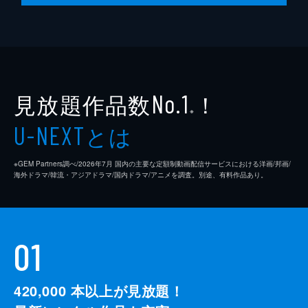
見放題作品数
！
No.1
※
とは
U-NEXT
※GEM Partners調べ/2026年7⽉ 国内の主要な定額制動画配信サービスにおける洋画/邦画/
海外ドラマ/韓流・アジアドラマ/国内ドラマ/アニメを調査。別途、有料作品あり。
01
420,000
本以上が見放題！