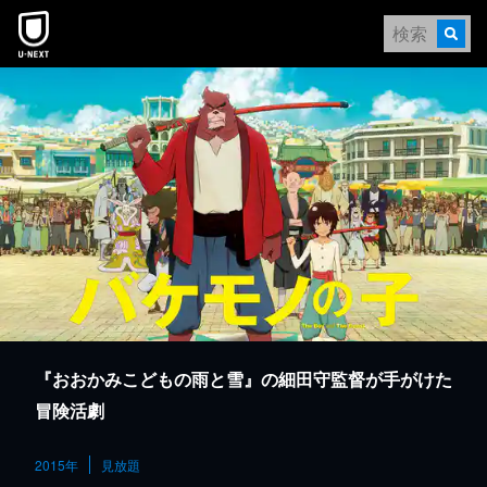
本文へスキップ
『おおかみこどもの雨と雪』の細田守監督が手がけた
冒険活劇
2015年
見放題