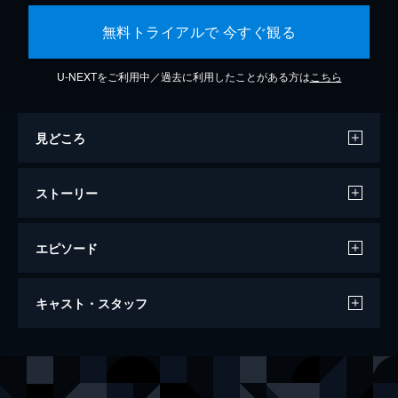
無料トライアルで 今すぐ観る
U-NEXTをご利用中／過去に利用したことがある方は
こちら
見どころ
ストーリー
エピソード
バケモノの子
キャスト・スタッフ
119分
声の出演
熊徹
役所広司
九太（少年期）
宮崎あおい