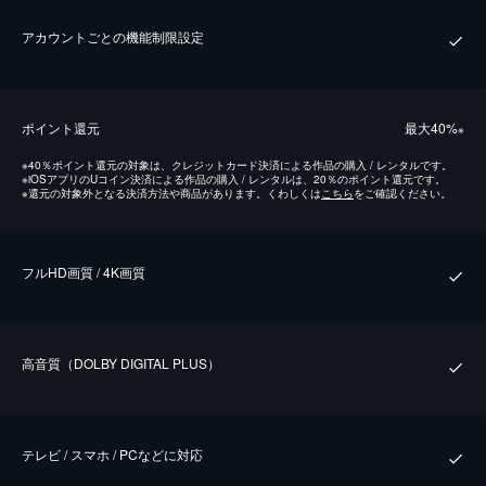
アカウントごとの機能制限設定
ポイント還元
最⼤40%
※
※
40％ポイント還元の対象は、クレジットカード決済による作品の購入 / レンタルです。
※
iOSアプリのUコイン決済による作品の購入 / レンタルは、20％のポイント還元です。
※
還元の対象外となる決済方法や商品があります。くわしくは
こちら
をご確認ください。
フルHD画質 / 4K画質
⾼⾳質（DOLBY DIGITAL PLUS）
テレビ / スマホ / PCなどに対応