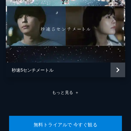
中村理一郎
薮下維也
熊谷宜和
秒速5センチメートル
もっと見る
＋
無料トライアルで 今すぐ観る