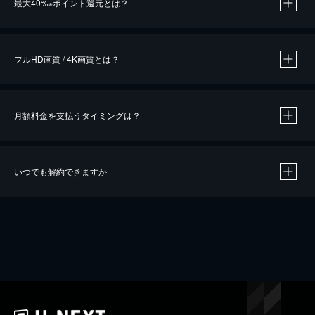
最大40%
ポイント還元とは？
※
※
作品によって必要なポイントが異なります。
フルHD画質 / 4K画質とは？
月額料金を支払うタイミングは？
※
40％ポイント還元の対象は、クレジットカード決済による作品の購入 / レンタルです。
※
iOSアプリのUコイン決済による作品の購入 / レンタルは、20％のポイント還元です。
※
還元の対象外となる決済方法や商品があります。くわしくは
こちら
をご確認ください。
いつでも解約できますか
こちら