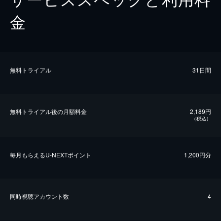
金
無料トライアル
31日間
無料トライアル後の⽉額料金
2,189円
（税込）
毎⽉もらえるU-NEXTポイント
1,200円分
同時視聴アカウント数
4