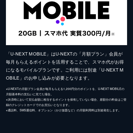
「U-NEXT MOBILE」はU-NEXTの「月額プラン」会員が
毎月もらえるポイントを活用することで、スマホ代がお得
になるモバイルプランです。ご利用には別途「U-NEXT M
OBILE」のお申し込みが必要となります。
※U-NEXTの月額プラン会員が毎月もらえる1,200円分のポイントを、U-NEXT MOBILEの
月額基本料の支払いに充てた場合。
※決済時において支払金額に相当するポイントを保有していない場合、差額分の料金はご登
録のクレジットカードでのお支払いとなります。
※通話料、SMS通信料、オプション（かけ放題など）の月額利用料は別途発生します。