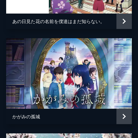
百秋坊
リリー・フランキー
多々良
大泉洋
あの日見た花の名前を僕達はまだ知らない。
監督
細田守
脚本
細田守
原作
細田守
音楽
高木正勝
アニメーション制作
スタジオ地図
製作
中山良夫
齋藤佑佳
井上伸一郎
かがみの孤城
市川南
柏木登