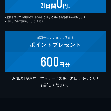
0
31
日間
円
※
※無料トライアル期間終了日の翌日が属する月から月額料金が発生します。
※日割りでのご請求はいたしません。
最新作の
レンタルに使える
ポイント
プレゼント
600
円分
U-NEXTがお届けするサービスを、31日間ゆっくりと
お試しください。