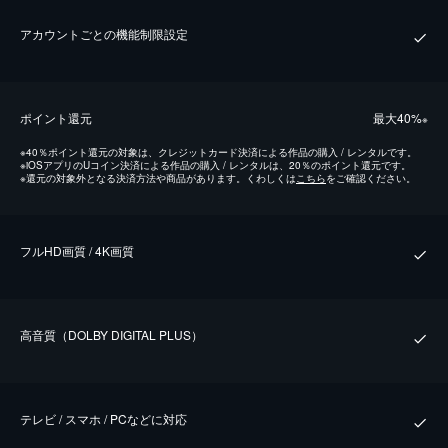
アカウントごとの機能制限設定
ポイント還元
最⼤40%
※
※
40％ポイント還元の対象は、クレジットカード決済による作品の購入 / レンタルです。
※
iOSアプリのUコイン決済による作品の購入 / レンタルは、20％のポイント還元です。
※
還元の対象外となる決済方法や商品があります。くわしくは
こちら
をご確認ください。
フルHD画質 / 4K画質
⾼⾳質（DOLBY DIGITAL PLUS）
テレビ / スマホ / PCなどに対応