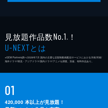
見放題作品数
！
No.1
※
とは
U-NEXT
※GEM Partners調べ/2026年7⽉ 国内の主要な定額制動画配信サービスにおける洋画/邦画/
海外ドラマ/韓流・アジアドラマ/国内ドラマ/アニメを調査。別途、有料作品あり。
01
420,000
本以上が見放題！