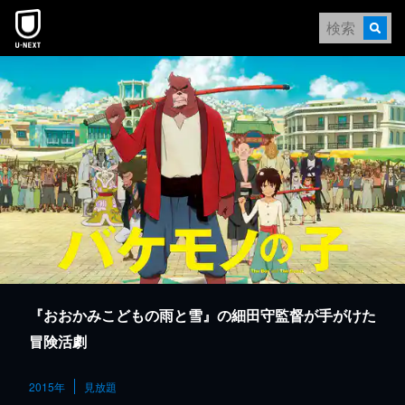
本文へスキップ
『おおかみこどもの雨と雪』の細田守監督が手がけた
冒険活劇
2015年
見放題