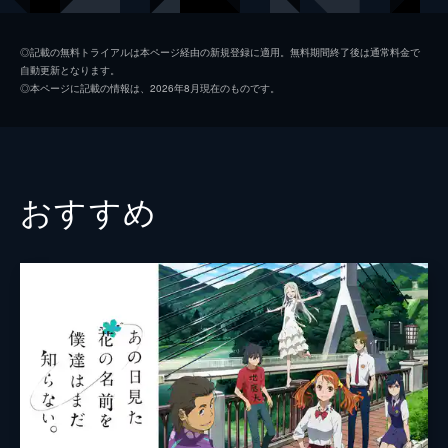
九太（青年期）
染谷将太
◎記載の無料トライアルは本ページ経由の新規登録に適用。無料期間終了後は通常料金で
自動更新となります。
楓
広瀬すず
◎本ページに記載の情報は、2026年8月現在のものです。
猪王山
山路和弘
一郎彦（青年期）
宮野真守
二郎丸（青年期）
山口勝平
おすすめ
九太の父
長塚圭史
九太の母
麻生久美子
一郎彦（少年期）
黒木華
チコ
諸星すみれ
二郎丸（少年期）
大野百花
宗師
津川雅彦