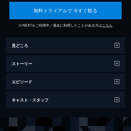
無料トライアルで 今すぐ観る
U-NEXTをご利用中／過去に利用したことがある方は
こちら
見どころ
ストーリー
エピソード
バケモノの子
キャスト・スタッフ
119分
声の出演
熊徹
役所広司
九太（少年期）
宮崎あおい