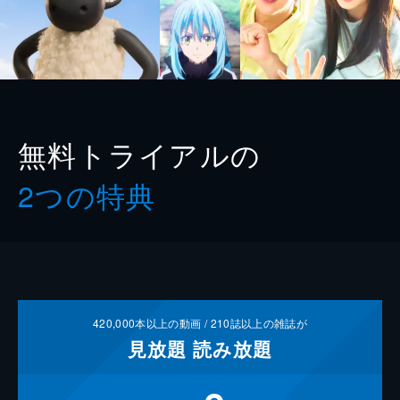
無料トライアルの
2つの特典
420,000
本以上の動画 /
210
誌以上の雑誌が
見放題
読み放題