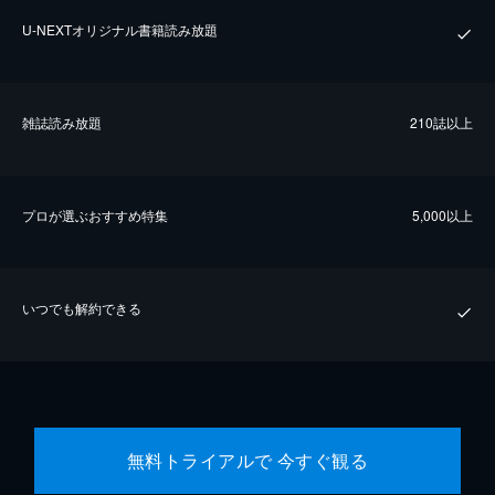
U-NEXTオリジナル書籍読み放題
雑誌読み放題
210誌以上
プロが選ぶおすすめ特集
5,000以上
いつでも解約できる
無料トライアルで 今すぐ観る