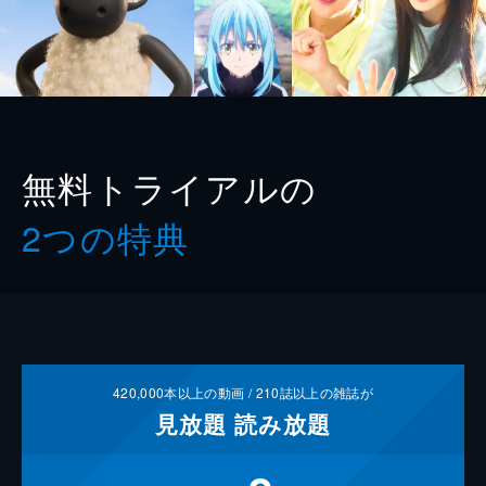
無料トライアルの
2つの特典
420,000
本以上の動画 /
210
誌以上の雑誌が
見放題
読み放題