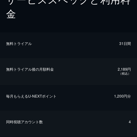
金
無料トライアル
31日間
無料トライアル後の⽉額料金
2,189円
（税込）
毎⽉もらえるU-NEXTポイント
1,200円分
同時視聴アカウント数
4