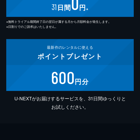
0
31
日間
円
※
※無料トライアル期間終了日の翌日が属する月から月額料金が発生します。
※日割りでのご請求はいたしません。
最新作の
レンタルに使える
ポイント
プレゼント
600
円分
U-NEXTがお届けするサービスを、31日間ゆっくりと
お試しください。