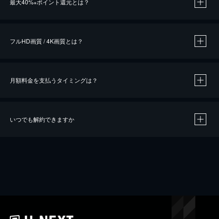
最大40%
ポイント還元とは？
※
※
作品によって必要なポイントが異なります。
フルHD画質 / 4K画質とは？
月額料金を支払うタイミングは？
※
40％ポイント還元の対象は、クレジットカード決済による作品の購入 / レンタルです。
※
iOSアプリのUコイン決済による作品の購入 / レンタルは、20％のポイント還元です。
※
還元の対象外となる決済方法や商品があります。くわしくは
こちら
をご確認ください。
いつでも解約できますか
こちら