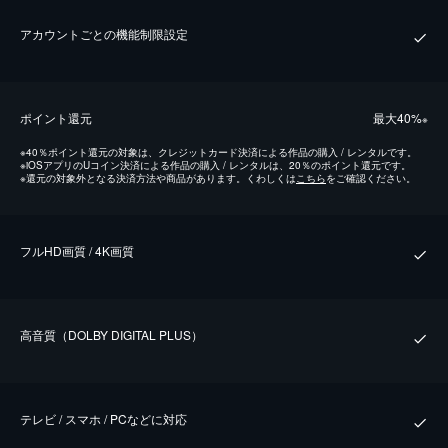
アカウントごとの機能制限設定
ポイント還元
最⼤40%
※
※
40％ポイント還元の対象は、クレジットカード決済による作品の購入 / レンタルです。
※
iOSアプリのUコイン決済による作品の購入 / レンタルは、20％のポイント還元です。
※
還元の対象外となる決済方法や商品があります。くわしくは
こちら
をご確認ください。
フルHD画質 / 4K画質
⾼⾳質（DOLBY DIGITAL PLUS）
テレビ / スマホ / PCなどに対応