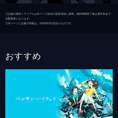
九太（青年期）
染谷将太
◎記載の無料トライアルは本ページ経由の新規登録に適用。無料期間終了後は通常料金で
自動更新となります。
楓
広瀬すず
◎本ページに記載の情報は、2026年8月現在のものです。
猪王山
山路和弘
一郎彦（青年期）
宮野真守
二郎丸（青年期）
山口勝平
おすすめ
九太の父
長塚圭史
九太の母
麻生久美子
一郎彦（少年期）
黒木華
チコ
諸星すみれ
二郎丸（少年期）
大野百花
宗師
津川雅彦