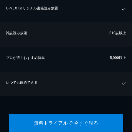
U-NEXTオリジナル書籍読み放題
雑誌読み放題
210誌以上
プロが選ぶおすすめ特集
5,000以上
いつでも解約できる
無料トライアルで 今すぐ観る