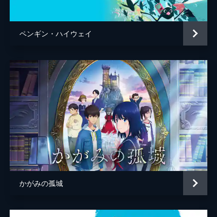
百秋坊
リリー・フランキー
多々良
大泉洋
ペンギン・ハイウェイ
監督
細田守
脚本
細田守
原作
細田守
音楽
高木正勝
アニメーション制作
スタジオ地図
製作
中山良夫
齋藤佑佳
井上伸一郎
かがみの孤城
市川南
柏木登