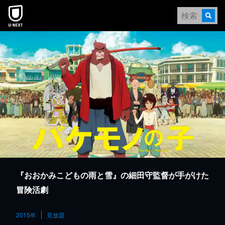
本文へスキップ
『おおかみこどもの雨と雪』の細田守監督が手がけた
冒険活劇
2015年
見放題