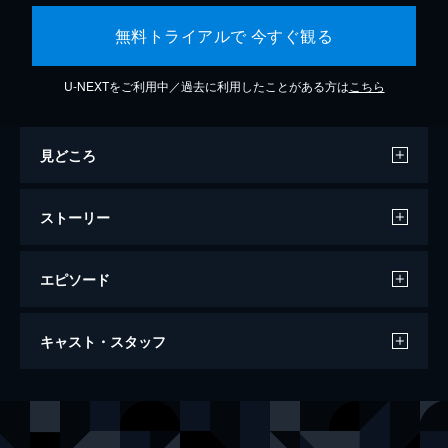
無料トライアルで 今すぐ観る
U-NEXTをご利用中／過去に利用したことがある方は
こちら
見どころ
ストーリー
エピソード
バケモノの子
キャスト・スタッフ
119分
声の出演
熊徹
役所広司
九太（少年期）
宮崎あおい