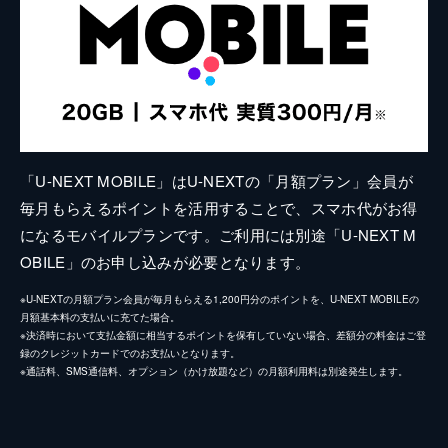
「U-NEXT MOBILE」はU-NEXTの「月額プラン」会員が
毎月もらえるポイントを活用することで、スマホ代がお得
になるモバイルプランです。ご利用には別途「U-NEXT M
OBILE」のお申し込みが必要となります。
※U-NEXTの月額プラン会員が毎月もらえる1,200円分のポイントを、U-NEXT MOBILEの
月額基本料の支払いに充てた場合。
※決済時において支払金額に相当するポイントを保有していない場合、差額分の料金はご登
録のクレジットカードでのお支払いとなります。
※通話料、SMS通信料、オプション（かけ放題など）の月額利用料は別途発生します。