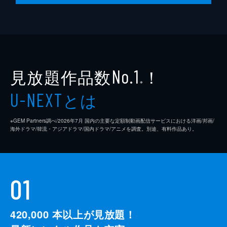
見放題作品数
！
No.1
※
とは
U-NEXT
※GEM Partners調べ/2026年7⽉ 国内の主要な定額制動画配信サービスにおける洋画/邦画/
海外ドラマ/韓流・アジアドラマ/国内ドラマ/アニメを調査。別途、有料作品あり。
01
420,000
本以上が見放題！