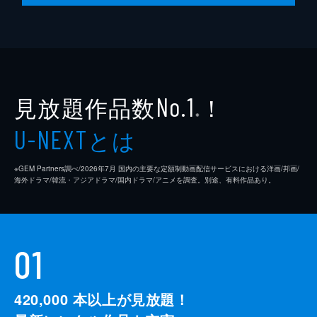
見放題作品数
！
No.1
※
とは
U-NEXT
※GEM Partners調べ/2026年7⽉ 国内の主要な定額制動画配信サービスにおける洋画/邦画/
海外ドラマ/韓流・アジアドラマ/国内ドラマ/アニメを調査。別途、有料作品あり。
01
420,000
本以上が見放題！