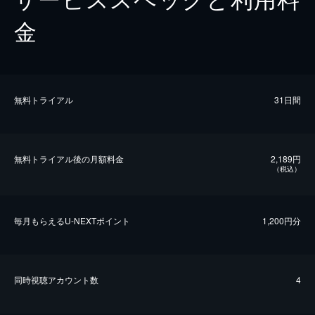
金
無料トライアル
31日間
無料トライアル後の⽉額料金
2,189円
（税込）
毎⽉もらえるU-NEXTポイント
1,200円分
同時視聴アカウント数
4