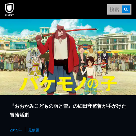
本文へスキップ
『おおかみこどもの雨と雪』の細田守監督が手がけた
冒険活劇
2015年
見放題