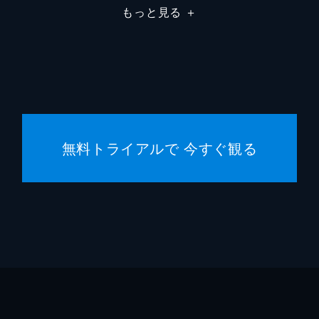
もっと見る
＋
細田守
細田守
細田守
高木正
無料トライアルで 今すぐ観る
スタジ
中山良
齋藤佑
井上伸
市川南