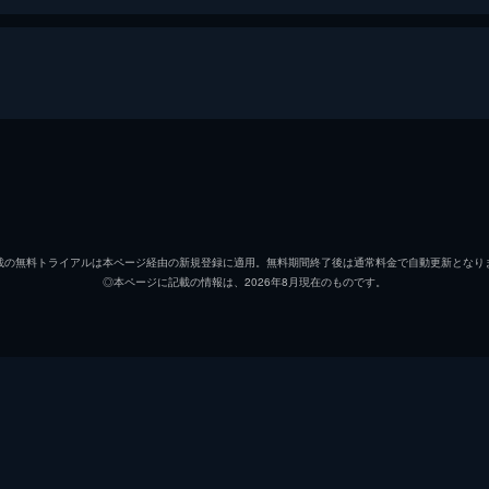
熊徹
役所広
九太（少年期）
宮崎あ
載の無料トライアルは本ページ経由の新規登録に適用。無料期間終了後は通常料金で自動更新となり
◎本ページに記載の情報は、2026年8月現在のものです。
九太（青年期）
染谷将
楓
広瀬す
猪王山
山路和
一郎彦（青年期）
宮野真