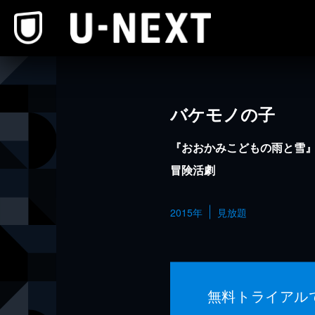
本文へスキップ
バケモノの子
『おおかみこどもの雨と雪
冒険活劇
2015年
見放題
無料トライアル