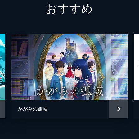
おすすめ
二郎丸（青年期）
山口勝
九太の父
長塚圭
九太の母
麻生久
一郎彦（少年期）
黒木華
チコ
諸星す
二郎丸（少年期）
大野百
宗師
津川雅
かがみの孤城
百秋坊
リリー
多々良
大泉洋