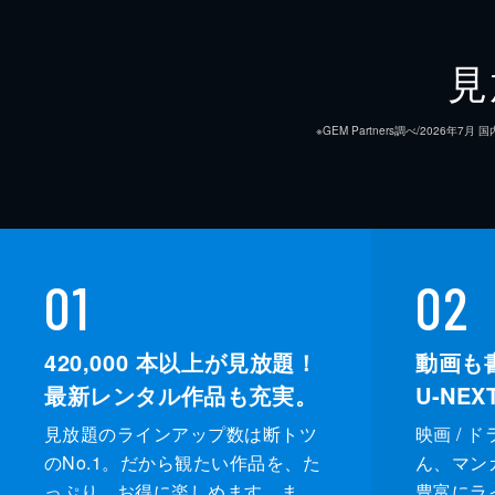
見
※GEM Partners調べ/20
01
02
420,000
本以上が見放題！
動画も
最新レンタル作品も充実。
U-NE
見放題のラインアップ数は断トツ
映画 / 
のNo.1。だから観たい作品を、た
ん、マンガ 
っぷり、お得に楽しめます。ま
豊富にラ