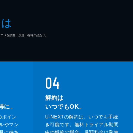
とは
一郎
マ/アニメを調査。別途、有料作品あり。
也
和
04
解約は
得に。
いつでもOK。
のポイン
U-NEXTの解約は、いつでも手続
ルやマン
き可能です。無料トライアル期間
月に持ち
中の解約の場合、月額料金は発生