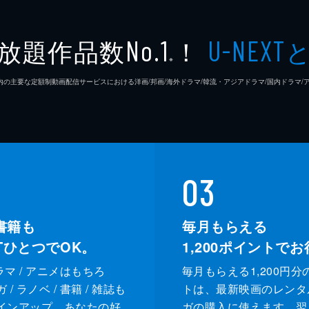
柏木登
放題作品数
！
No.1
U-NEXT
※
中村理
26年7⽉ 国内の主要な定額制動画配信サービスにおける洋画/邦画/海外ドラマ/韓流・アジアドラマ/国内ドラ
薮下維
熊谷宜
03
書籍も
毎月もらえる
XTひとつでOK。
1,200
ポイントでお
ドラマ / アニメはもちろ
毎月もらえる1,200円分
/ ラノベ / 書籍 / 雑誌も
トは、最新映画のレンタ
インアップ。あなたの好
ガの購入に使えます。翌