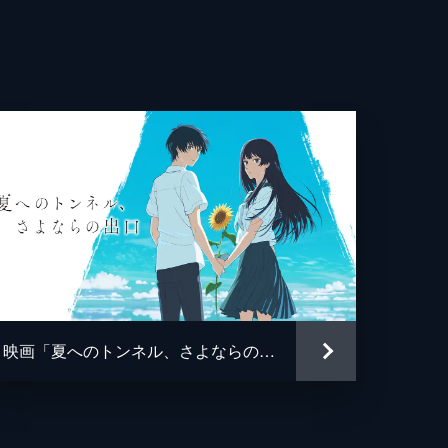
平
史
美子
みれ
花
彦
映画「夏へのトンネル、さよならの出口」
・フランキー