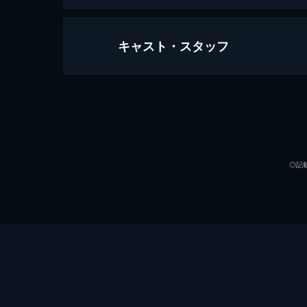
キャスト・スタッフ
バケモノの子
119分
声の出演
◎記