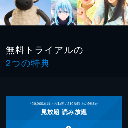
無料トライアルの
2つの特典
420,000
本以上の動画 /
210
誌以上の雑誌が
見放題
読み放題