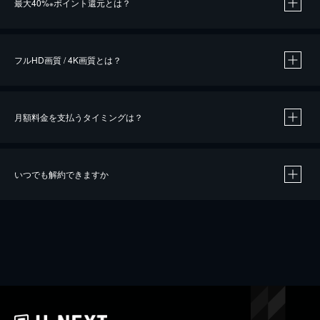
最大40%
ポイント還元とは？
※
※
作品によって必要なポイントが異なります。
フルHD画質 / 4K画質とは？
月額料金を支払うタイミングは？
※
40％ポイント還元の対象は、クレジットカード決済による作品の購入 / レンタルです。
※
iOSアプリのUコイン決済による作品の購入 / レンタルは、20％のポイント還元です。
※
還元の対象外となる決済方法や商品があります。くわしくは
こちら
をご確認ください。
いつでも解約できますか
こちら