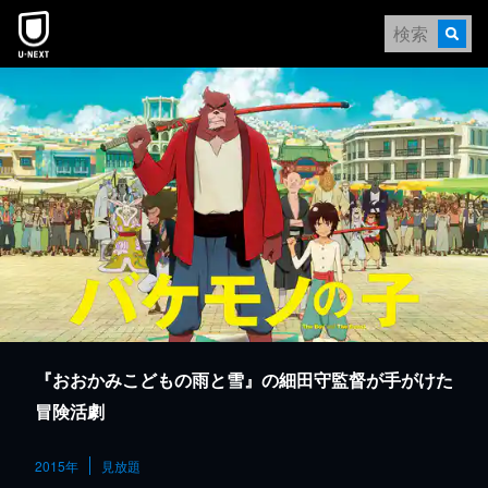
本文へスキップ
『おおかみこどもの雨と雪』の細田守監督が手がけた
冒険活劇
2015年
見放題