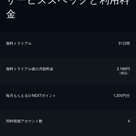
金
無料トライアル
31日間
無料トライアル後の⽉額料金
2,189円
（税込）
毎⽉もらえるU-NEXTポイント
1,200円分
同時視聴アカウント数
4