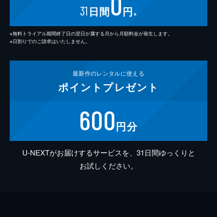
0
31
日間
円
※
※無料トライアル期間終了日の翌日が属する月から月額料金が発生します。
※日割りでのご請求はいたしません。
最新作の
レンタルに使える
ポイント
プレゼント
600
円分
U-NEXTがお届けするサービスを、31日間ゆっくりと
お試しください。