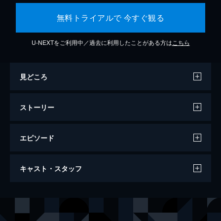
無料トライアルで 今すぐ観る
U-NEXTをご利用中／過去に利用したことがある方は
こちら
見どころ
ストーリー
エピソード
バケモノの子
キャスト・スタッフ
119分
声の出演
熊徹
役所広司
九太（少年期）
宮崎あおい