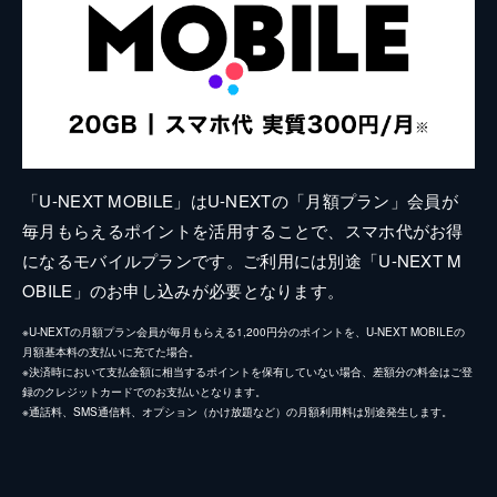
「U-NEXT MOBILE」はU-NEXTの「月額プラン」会員が
毎月もらえるポイントを活用することで、スマホ代がお得
になるモバイルプランです。ご利用には別途「U-NEXT M
OBILE」のお申し込みが必要となります。
※U-NEXTの月額プラン会員が毎月もらえる1,200円分のポイントを、U-NEXT MOBILEの
月額基本料の支払いに充てた場合。
※決済時において支払金額に相当するポイントを保有していない場合、差額分の料金はご登
録のクレジットカードでのお支払いとなります。
※通話料、SMS通信料、オプション（かけ放題など）の月額利用料は別途発生します。