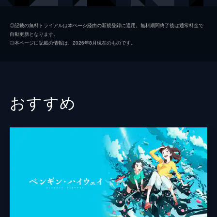
九太（青年期）
染谷将太
◎記載の無料トライアルは本ページ経由の新規登録に適用。無料期間終了後は通常料金で
自動更新となります。
楓
広瀬すず
◎本ページに記載の情報は、2026年8月現在のものです。
猪王山
山路和弘
一郎彦（青年期）
宮野真守
二郎丸（青年期）
山口勝平
おすすめ
九太の父
長塚圭史
九太の母
麻生久美子
一郎彦（少年期）
黒木華
チコ
諸星すみれ
二郎丸（少年期）
大野百花
宗師
津川雅彦