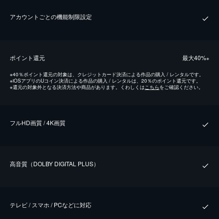
アカウントごとの機能制限設定
ポイント還元
最⼤40%
※
※
40％ポイント還元の対象は、クレジットカード決済による作品の購入 / レンタルです。
※
iOSアプリのUコイン決済による作品の購入 / レンタルは、20％のポイント還元です。
※
還元の対象外となる決済方法や商品があります。くわしくは
こちら
をご確認ください。
フルHD画質 / 4K画質
⾼⾳質（DOLBY DIGITAL PLUS）
テレビ / スマホ / PCなどに対応