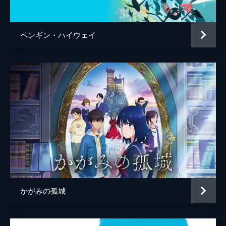
百秋坊
リリー・フランキー
多々良
大泉洋
ペンギン・ハイウェイ
監督
細田守
脚本
細田守
原作
細田守
音楽
高木正勝
アニメーション制作
スタジオ地図
製作
中山良夫
齋藤佑佳
井上伸一郎
かがみの孤城
市川南
柏木登