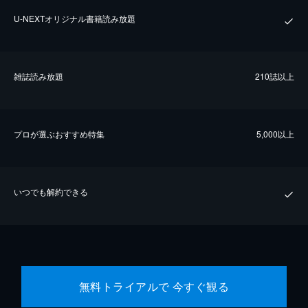
U-NEXTオリジナル書籍読み放題
雑誌読み放題
210誌以上
プロが選ぶおすすめ特集
5,000以上
いつでも解約できる
無料トライアルで 今すぐ観る