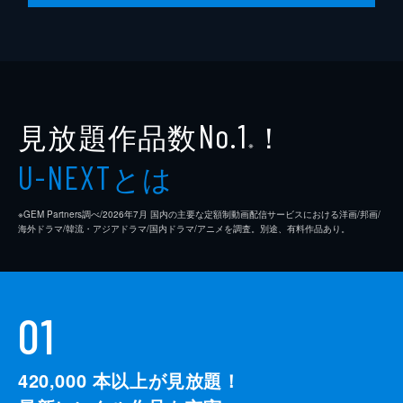
見放題作品数
！
No.1
※
とは
U-NEXT
※GEM Partners調べ/2026年7⽉ 国内の主要な定額制動画配信サービスにおける洋画/邦画/
海外ドラマ/韓流・アジアドラマ/国内ドラマ/アニメを調査。別途、有料作品あり。
01
420,000
本以上が見放題！