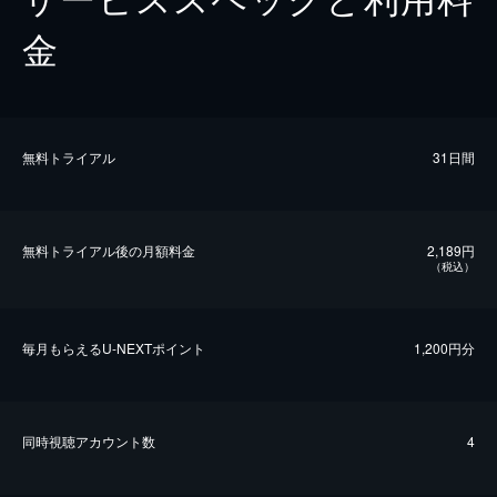
金
無料トライアル
31日間
無料トライアル後の⽉額料金
2,189円
（税込）
毎⽉もらえるU-NEXTポイント
1,200円分
同時視聴アカウント数
4