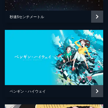
百秋坊
リリー・フランキー
多々良
大泉洋
秒速5センチメートル
監督
細田守
脚本
細田守
原作
細田守
音楽
高木正勝
アニメーション制作
スタジオ地図
製作
中山良夫
齋藤佑佳
井上伸一郎
ペンギン・ハイウェイ
市川南
柏木登