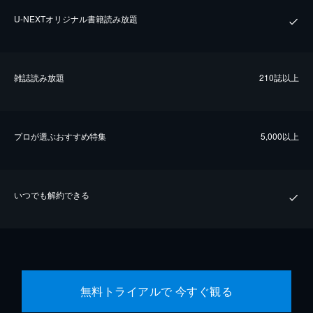
U-NEXTオリジナル書籍読み放題
雑誌読み放題
210誌以上
プロが選ぶおすすめ特集
5,000以上
いつでも解約できる
無料トライアルで 今すぐ観る