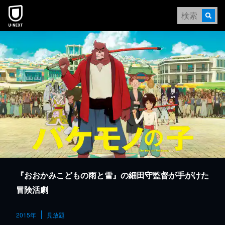
本文へスキップ
『おおかみこどもの雨と雪』の細田守監督が手がけた
冒険活劇
2015年
見放題