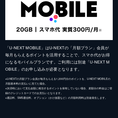
「U-NEXT MOBILE」はU-NEXTの「月額プラン」会員が
毎月もらえるポイントを活用することで、スマホ代がお得
になるモバイルプランです。ご利用には別途「U-NEXT M
OBILE」のお申し込みが必要となります。
※U-NEXTの月額プラン会員が毎月もらえる1,200円分のポイントを、U-NEXT MOBILEの
月額基本料の支払いに充てた場合。
※決済時において支払金額に相当するポイントを保有していない場合、差額分の料金はご登
録のクレジットカードでのお支払いとなります。
※通話料、SMS通信料、オプション（かけ放題など）の月額利用料は別途発生します。