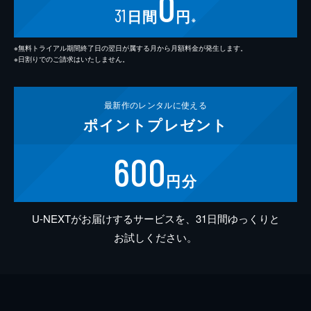
0
31
日間
円
※
※無料トライアル期間終了日の翌日が属する月から月額料金が発生します。
※日割りでのご請求はいたしません。
最新作の
レンタルに使える
ポイント
プレゼント
600
円分
U-NEXTがお届けするサービスを、31日間ゆっくりと
お試しください。