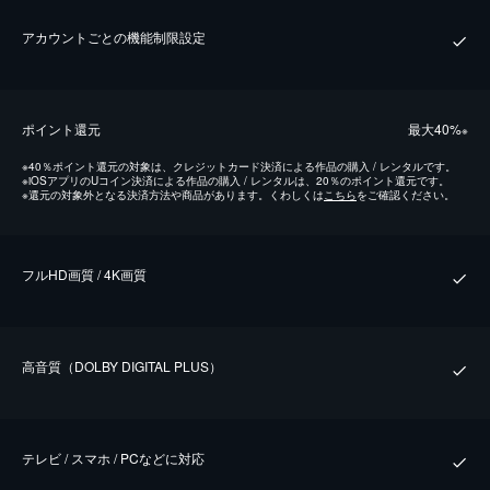
アカウントごとの機能制限設定
ポイント還元
最⼤40%
※
※
40％ポイント還元の対象は、クレジットカード決済による作品の購入 / レンタルです。
※
iOSアプリのUコイン決済による作品の購入 / レンタルは、20％のポイント還元です。
※
還元の対象外となる決済方法や商品があります。くわしくは
こちら
をご確認ください。
フルHD画質 / 4K画質
⾼⾳質（DOLBY DIGITAL PLUS）
テレビ / スマホ / PCなどに対応