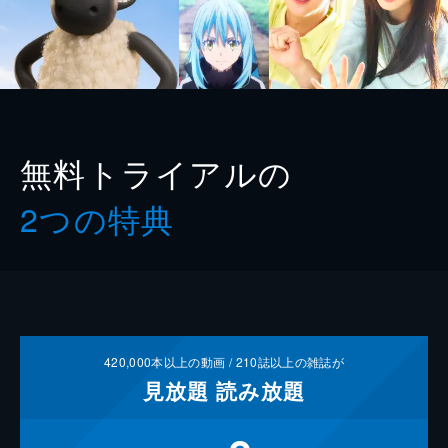
無料トライアルの
2つの特典
420,000
本以上の動画 /
210
誌以上の雑誌が
見放題
読み放題