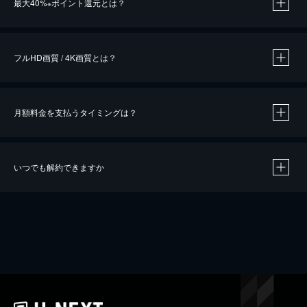
最大40%
ポイント還元とは？
※
※
作品によって必要なポイントが異なります。
フルHD画質 / 4K画質とは？
月額料金を支払うタイミングは？
※
40％ポイント還元の対象は、クレジットカード決済による作品の購入 / レンタルです。
※
iOSアプリのUコイン決済による作品の購入 / レンタルは、20％のポイント還元です。
※
還元の対象外となる決済方法や商品があります。くわしくは
こちら
をご確認ください。
いつでも解約できますか
こちら