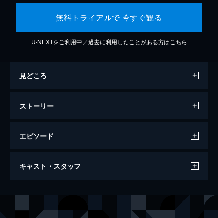
無料トライアルで 今すぐ観る
U-NEXTをご利用中／過去に利用したことがある方は
こちら
見どころ
ストーリー
エピソード
バケモノの子
キャスト・スタッフ
119分
声の出演
熊徹
役所広司
九太（少年期）
宮崎あおい