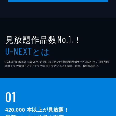
見放題作品数
！
No.1
※
とは
U-NEXT
※GEM Partners調べ/2026年7⽉ 国内の主要な定額制動画配信サービスにおける洋画/邦画/
海外ドラマ/韓流・アジアドラマ/国内ドラマ/アニメを調査。別途、有料作品あり。
01
420,000
本以上が見放題！