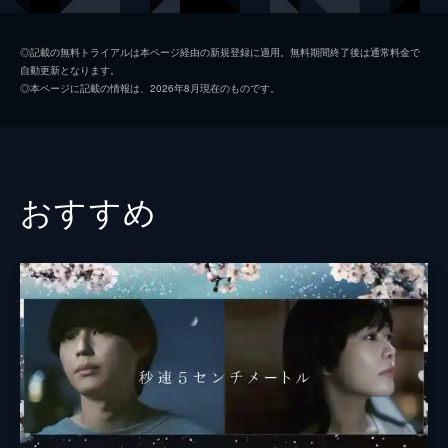
九太（青年期）
染谷将太
◎記載の無料トライアルは本ページ経由の新規登録に適用。無料期間終了後は通常料金で
自動更新となります。
楓
広瀬すず
◎本ページに記載の情報は、2026年8月現在のものです。
猪王山
山路和弘
一郎彦（青年期）
宮野真守
二郎丸（青年期）
山口勝平
おすすめ
九太の父
長塚圭史
九太の母
麻生久美子
一郎彦（少年期）
黒木華
チコ
諸星すみれ
二郎丸（少年期）
大野百花
宗師
津川雅彦