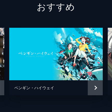
おすすめ
二郎丸（青年期）
山口勝
九太の父
長塚圭
九太の母
麻生久
一郎彦（少年期）
黒木華
チコ
諸星す
二郎丸（少年期）
大野百
宗師
津川雅
ペンギン・ハイウェイ
百秋坊
リリー
多々良
大泉洋