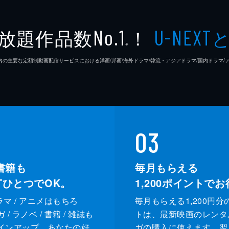
柏木登
放題作品数
！
No.1
U-NEXT
※
中村理
26年7⽉ 国内の主要な定額制動画配信サービスにおける洋画/邦画/海外ドラマ/韓流・アジアドラマ/国内ドラ
薮下維
熊谷宜
03
書籍も
毎月もらえる
XTひとつでOK。
1,200
ポイントでお
ドラマ / アニメはもちろ
毎月もらえる1,200円分
/ ラノベ / 書籍 / 雑誌も
トは、最新映画のレンタ
インアップ。あなたの好
ガの購入に使えます。翌