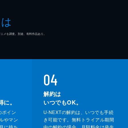
とは
一郎
マ/アニメを調査。別途、有料作品あり。
也
和
04
解約は
得に。
いつでもOK。
のポイン
U-NEXTの解約は、いつでも手続
ルやマン
き可能です。無料トライアル期間
月に持ち
中の解約の場合、月額料金は発生