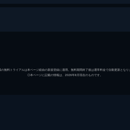
熊徹
役所広
九太（少年期）
宮崎あ
載の無料トライアルは本ページ経由の新規登録に適用。無料期間終了後は通常料金で自動更新となり
◎本ページに記載の情報は、2026年8月現在のものです。
九太（青年期）
染谷将
楓
広瀬す
猪王山
山路和
一郎彦（青年期）
宮野真