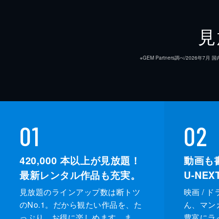
見
※GEM Partners調べ/20
01
02
420,000
本以上が見放題！
動画も
最新レンタル作品も充実。
U-NE
見放題のラインアップ数は断トツ
映画 / 
のNo.1。だから観たい作品を、た
ん、マンガ 
っぷり、お得に楽しめます。ま
豊富にラ