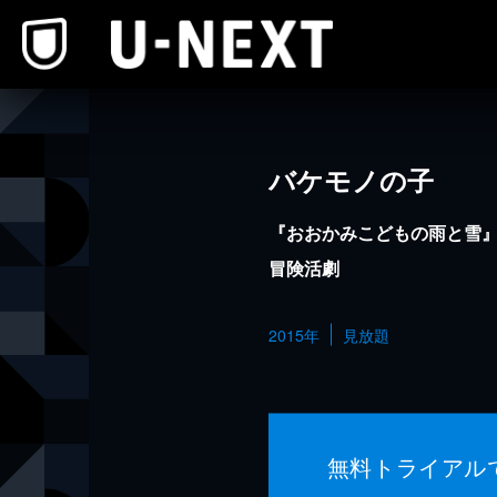
本文へスキップ
バケモノの子
『おおかみこどもの雨と雪
冒険活劇
2015年
見放題
無料トライアル