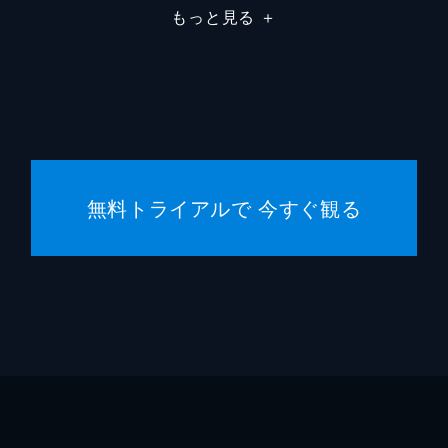
もっと見る
＋
細田守
細田守
細田守
高木正
無料トライアルで 今すぐ観る
スタジ
中山良
齋藤佑
井上伸
市川南