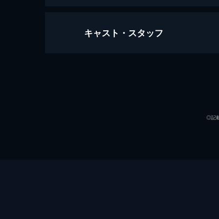
キャスト・スタッフ
バケモノの子
119分
声の出演
◎記