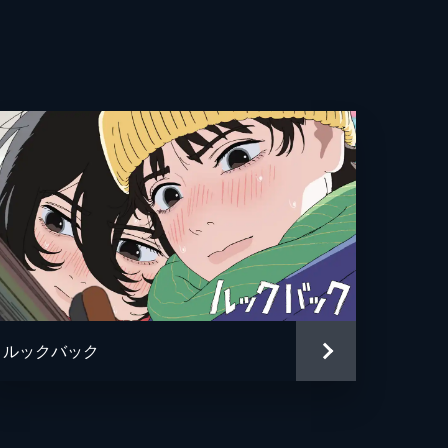
平
史
美子
みれ
花
彦
ルックバック
・フランキー