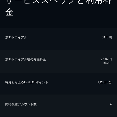
金
無料トライアル
31日間
無料トライアル後の⽉額料金
2,189円
（税込）
毎⽉もらえるU-NEXTポイント
1,200円分
同時視聴アカウント数
4