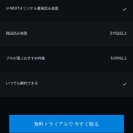
U-NEXTオリジナル書籍読み放題
雑誌読み放題
210誌以上
プロが選ぶおすすめ特集
5,000以上
いつでも解約できる
無料トライアルで 今すぐ観る