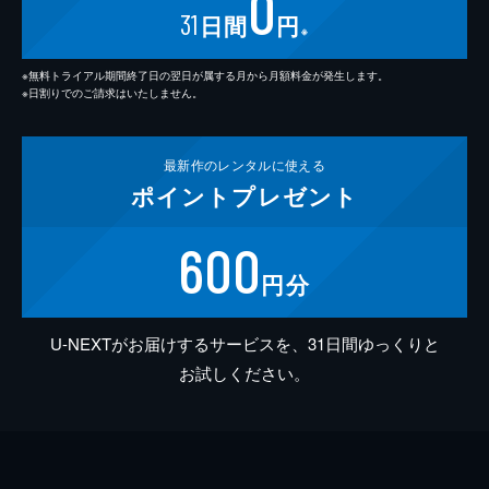
0
31
日間
円
※
※無料トライアル期間終了日の翌日が属する月から月額料金が発生します。
※日割りでのご請求はいたしません。
最新作の
レンタルに使える
ポイント
プレゼント
600
円分
U-NEXTがお届けするサービスを、31日間ゆっくりと
お試しください。