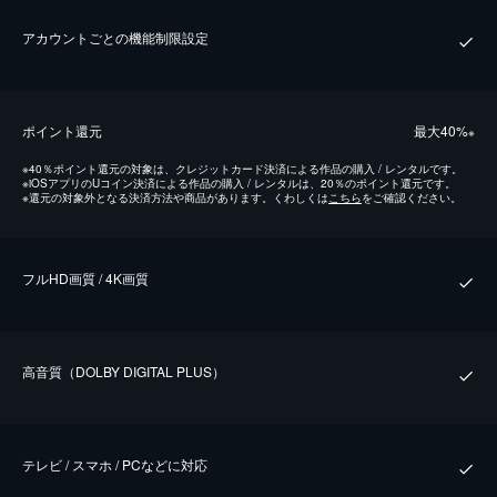
アカウントごとの機能制限設定
ポイント還元
最⼤40%
※
※
40％ポイント還元の対象は、クレジットカード決済による作品の購入 / レンタルです。
※
iOSアプリのUコイン決済による作品の購入 / レンタルは、20％のポイント還元です。
※
還元の対象外となる決済方法や商品があります。くわしくは
こちら
をご確認ください。
フルHD画質 / 4K画質
⾼⾳質（DOLBY DIGITAL PLUS）
テレビ / スマホ / PCなどに対応