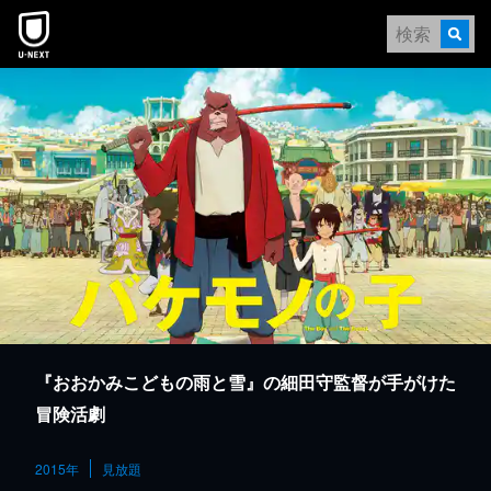
本文へスキップ
『おおかみこどもの雨と雪』の細田守監督が手がけた
冒険活劇
2015年
見放題