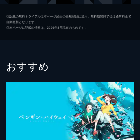
九太（青年期）
染谷将太
◎記載の無料トライアルは本ページ経由の新規登録に適用。無料期間終了後は通常料金で
自動更新となります。
楓
広瀬すず
◎本ページに記載の情報は、2026年8月現在のものです。
猪王山
山路和弘
一郎彦（青年期）
宮野真守
二郎丸（青年期）
山口勝平
おすすめ
九太の父
長塚圭史
九太の母
麻生久美子
一郎彦（少年期）
黒木華
チコ
諸星すみれ
二郎丸（少年期）
大野百花
宗師
津川雅彦