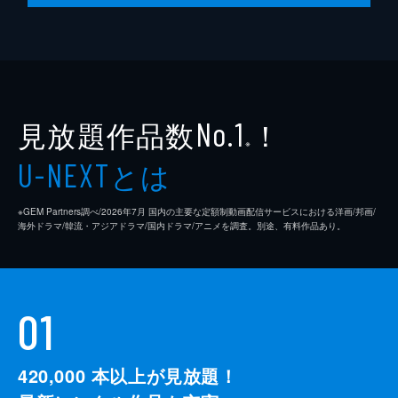
見放題作品数
！
No.1
※
とは
U-NEXT
※GEM Partners調べ/2026年7⽉ 国内の主要な定額制動画配信サービスにおける洋画/邦画/
海外ドラマ/韓流・アジアドラマ/国内ドラマ/アニメを調査。別途、有料作品あり。
01
420,000
本以上が見放題！