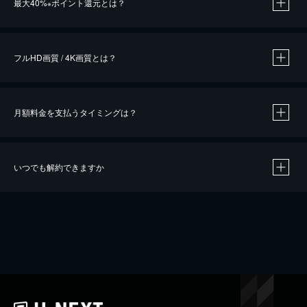
最大40%
ポイント還元とは？
※
※
作品によって必要なポイントが異なります。
フルHD画質 / 4K画質とは？
月額料金を支払うタイミングは？
※
40％ポイント還元の対象は、クレジットカード決済による作品の購入 / レンタルです。
※
iOSアプリのUコイン決済による作品の購入 / レンタルは、20％のポイント還元です。
※
還元の対象外となる決済方法や商品があります。くわしくは
こちら
をご確認ください。
いつでも解約できますか
こちら