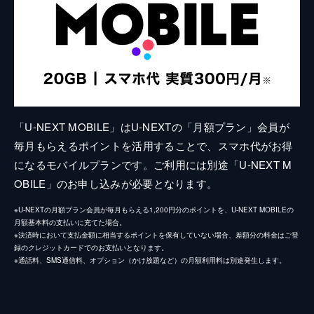
「U-NEXT MOBILE」はU-NEXTの「月額プラン」会員が
毎月もらえるポイントを活用することで、スマホ代がお得
になるモバイルプランです。ご利用には別途「U-NEXT M
OBILE」のお申し込みが必要となります。
※U-NEXTの月額プラン会員が毎月もらえる1,200円分のポイントを、U-NEXT MOBILEの
月額基本料の支払いに充てた場合。
※決済時において支払金額に相当するポイントを保有していない場合、差額分の料金はご登
録のクレジットカードでのお支払いとなります。
※通話料、SMS通信料、オプション（かけ放題など）の月額利用料は別途発生します。