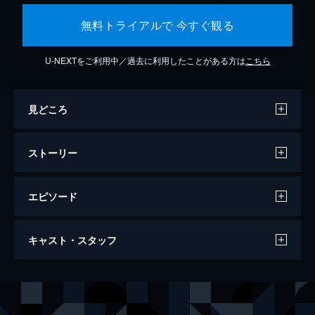
無料トライアルで 今すぐ観る
U-NEXTをご利用中／過去に利用したことがある方は
こちら
見どころ
ストーリー
エピソード
バケモノの子
キャスト・スタッフ
119分
声の出演
熊徹
役所広司
九太（少年期）
宮崎あおい