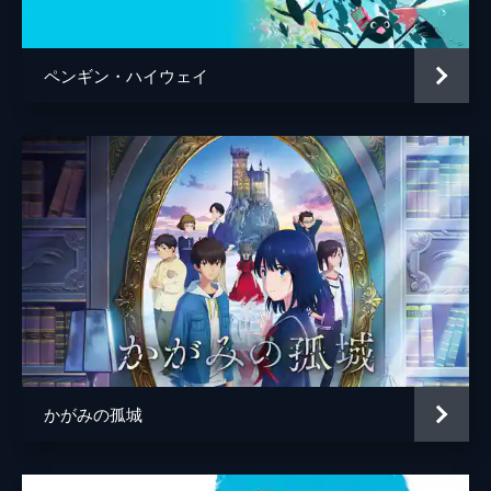
百秋坊
リリー・フランキー
多々良
大泉洋
ペンギン・ハイウェイ
監督
細田守
脚本
細田守
原作
細田守
音楽
高木正勝
アニメーション制作
スタジオ地図
製作
中山良夫
齋藤佑佳
井上伸一郎
かがみの孤城
市川南
柏木登