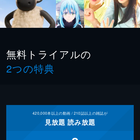
無料トライアルの
2つの特典
420,000
本以上の動画 /
210
誌以上の雑誌が
見放題
読み放題