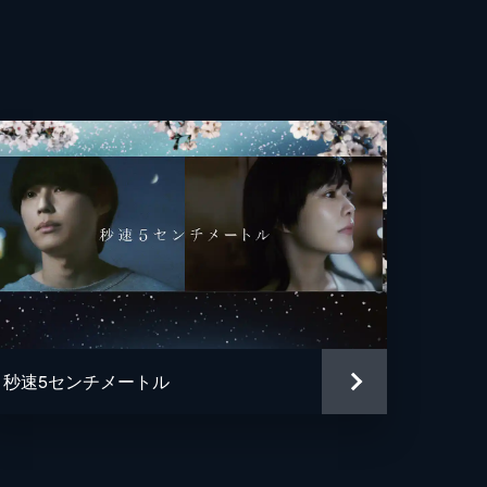
平
史
美子
みれ
花
彦
秒速5センチメートル
・フランキー