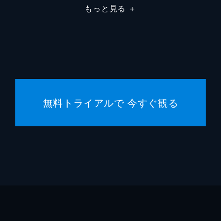
もっと見る
＋
細田守
細田守
細田守
高木正
無料トライアルで 今すぐ観る
スタジ
中山良
齋藤佑
井上伸
市川南