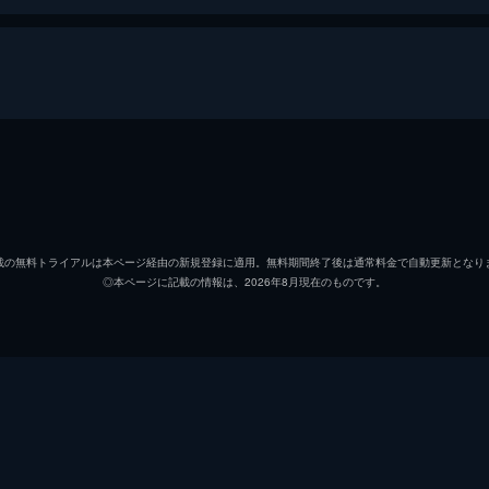
熊徹
役所広
九太（少年期）
宮崎あ
載の無料トライアルは本ページ経由の新規登録に適用。無料期間終了後は通常料金で自動更新となり
◎本ページに記載の情報は、2026年8月現在のものです。
九太（青年期）
染谷将
楓
広瀬す
猪王山
山路和
一郎彦（青年期）
宮野真