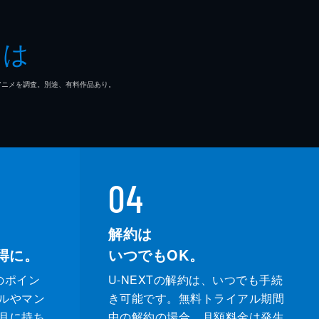
とは
一郎
マ/アニメを調査。別途、有料作品あり。
也
和
04
解約は
得に。
いつでもOK。
のポイン
U-NEXTの解約は、いつでも手続
ルやマン
き可能です。無料トライアル期間
月に持ち
中の解約の場合、月額料金は発生