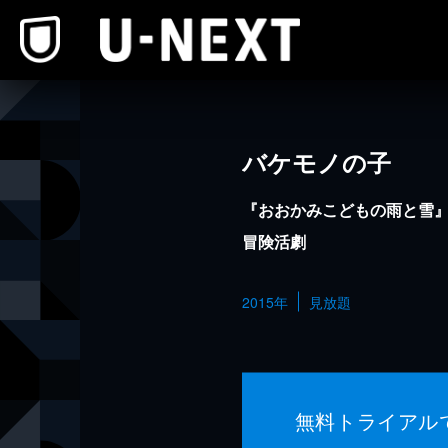
本文へスキップ
バケモノの子
『おおかみこどもの雨と雪
冒険活劇
2015年
見放題
無料トライアル