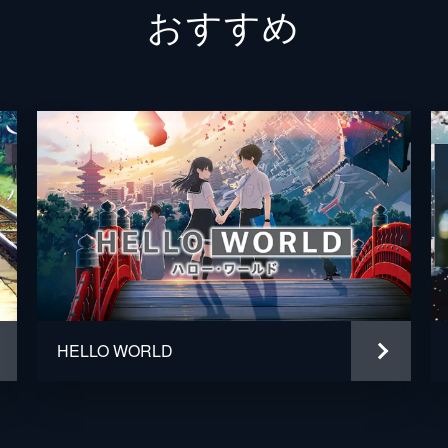
おすすめ
二郎丸（青年期）
山口勝
九太の父
長塚圭
九太の母
麻生久
一郎彦（少年期）
黒木華
チコ
諸星す
二郎丸（少年期）
大野百
宗師
津川雅
HELLO WORLD
百秋坊
リリー
多々良
大泉洋