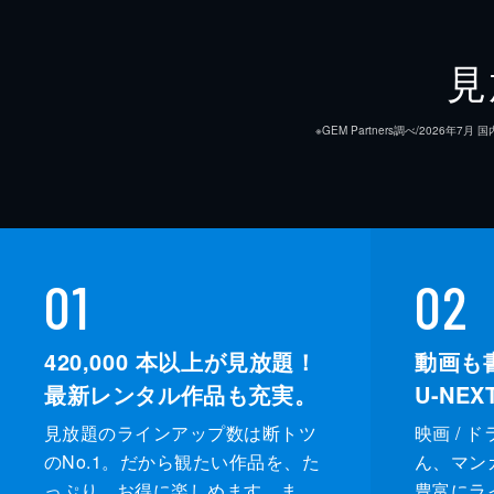
見
※GEM Partners調べ/20
01
02
420,000
本以上が見放題！
動画も
最新レンタル作品も充実。
U-NE
見放題のラインアップ数は断トツ
映画 / 
のNo.1。だから観たい作品を、た
ん、マンガ 
っぷり、お得に楽しめます。ま
豊富にラ