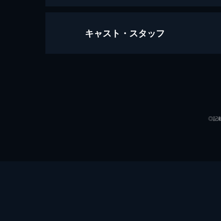
キャスト・スタッフ
バケモノの子
119分
声の出演
◎記