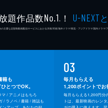
柏木登
放題作品数
！
No.1
U-NEXT
※
中村理
26年7⽉ 国内の主要な定額制動画配信サービスにおける洋画/邦画/海外ドラマ/韓流・アジアドラマ/国内ドラ
薮下維
熊谷宜
03
書籍も
毎月もらえる
XTひとつでOK。
1,200
ポイントでお
ドラマ / アニメはもちろ
毎月もらえる1,200円分
/ ラノベ / 書籍 / 雑誌も
トは、最新映画のレンタ
インアップ。あなたの好
ガの購入に使えます。翌