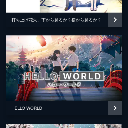
百秋坊
リリー・フランキー
多々良
大泉洋
打ち上げ花火、下から見るか？横から見るか？
監督
細田守
脚本
細田守
原作
細田守
音楽
高木正勝
アニメーション制作
スタジオ地図
製作
中山良夫
齋藤佑佳
井上伸一郎
HELLO WORLD
市川南
柏木登