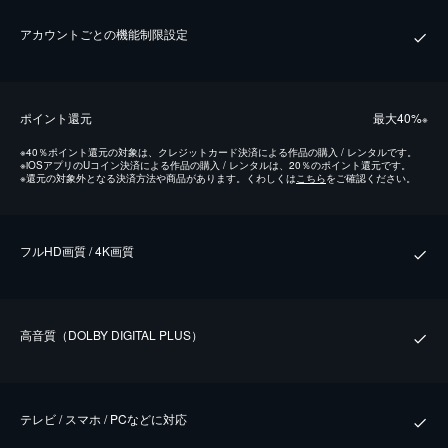
アカウントごとの機能制限設定
ポイント還元
最⼤40%
※
※
40％ポイント還元の対象は、クレジットカード決済による作品の購入 / レンタルです。
※
iOSアプリのUコイン決済による作品の購入 / レンタルは、20％のポイント還元です。
※
還元の対象外となる決済方法や商品があります。くわしくは
こちら
をご確認ください。
フルHD画質 / 4K画質
⾼⾳質（DOLBY DIGITAL PLUS）
テレビ / スマホ / PCなどに対応