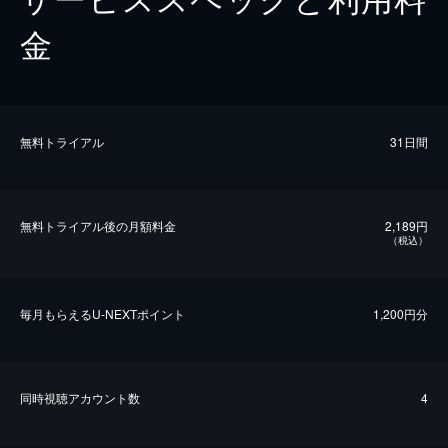
金
無料トライアル
31日間
無料トライアル後の⽉額料金
2,189円
（税込）
毎⽉もらえるU-NEXTポイント
1,200円分
同時視聴アカウント数
4