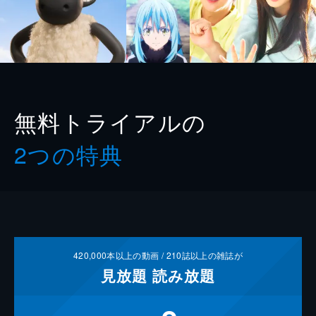
無料トライアルの
2つの特典
420,000
本以上の動画 /
210
誌以上の雑誌が
見放題
読み放題