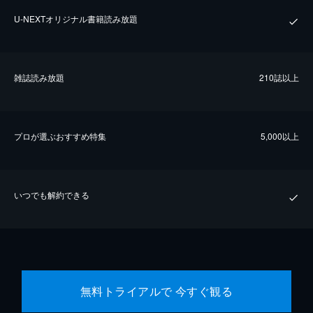
U-NEXTオリジナル書籍読み放題
雑誌読み放題
210誌以上
プロが選ぶおすすめ特集
5,000以上
いつでも解約できる
無料トライアルで 今すぐ観る