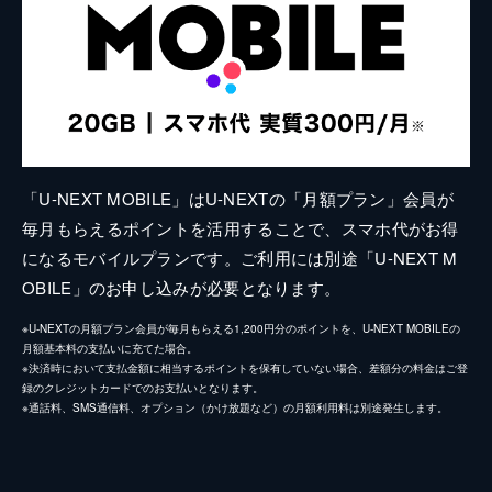
「U-NEXT MOBILE」はU-NEXTの「月額プラン」会員が
毎月もらえるポイントを活用することで、スマホ代がお得
になるモバイルプランです。ご利用には別途「U-NEXT M
OBILE」のお申し込みが必要となります。
※U-NEXTの月額プラン会員が毎月もらえる1,200円分のポイントを、U-NEXT MOBILEの
月額基本料の支払いに充てた場合。
※決済時において支払金額に相当するポイントを保有していない場合、差額分の料金はご登
録のクレジットカードでのお支払いとなります。
※通話料、SMS通信料、オプション（かけ放題など）の月額利用料は別途発生します。