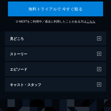
無料トライアルで 今すぐ観る
U-NEXTをご利用中／過去に利用したことがある方は
こちら
見どころ
ストーリー
エピソード
バケモノの子
キャスト・スタッフ
119分
声の出演
熊徹
役所広司
九太（少年期）
宮崎あおい