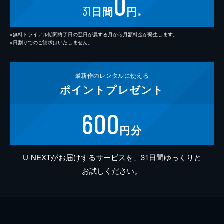
0
31
日間
円
※
※無料トライアル期間終了日の翌日が属する月から月額料金が発生します。
※日割りでのご請求はいたしません。
最新作の
レンタルに使える
ポイント
プレゼント
600
円分
U-NEXTがお届けするサービスを、31日間ゆっくりと
お試しください。