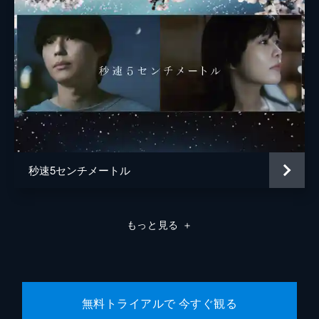
中村理一郎
薮下維也
熊谷宜和
秒速5センチメートル
もっと見る
＋
無料トライアルで 今すぐ観る