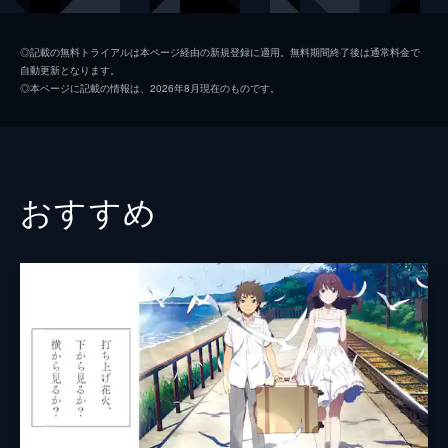
九太（青年期）
染谷将太
◎記載の無料トライアルは本ページ経由の新規登録に適用。無料期間終了後は通常料金で
自動更新となります。
楓
広瀬すず
◎本ページに記載の情報は、2026年8月現在のものです。
猪王山
山路和弘
一郎彦（青年期）
宮野真守
二郎丸（青年期）
山口勝平
おすすめ
九太の父
長塚圭史
九太の母
麻生久美子
一郎彦（少年期）
黒木華
チコ
諸星すみれ
二郎丸（少年期）
大野百花
宗師
津川雅彦