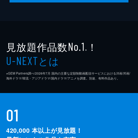
見放題作品数
！
No.1
※
とは
U-NEXT
※GEM Partners調べ/2026年7⽉ 国内の主要な定額制動画配信サービスにおける洋画/邦画/
海外ドラマ/韓流・アジアドラマ/国内ドラマ/アニメを調査。別途、有料作品あり。
01
420,000
本以上が見放題！