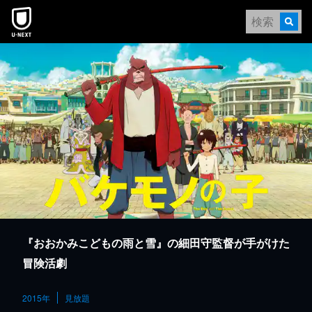
本文へスキップ
『おおかみこどもの雨と雪』の細田守監督が手がけた
冒険活劇
2015年
見放題