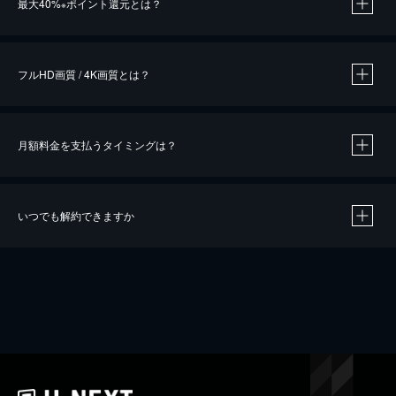
最大40%
ポイント還元とは？
※
※
作品によって必要なポイントが異なります。
フルHD画質 / 4K画質とは？
月額料金を支払うタイミングは？
※
40％ポイント還元の対象は、クレジットカード決済による作品の購入 / レンタルです。
※
iOSアプリのUコイン決済による作品の購入 / レンタルは、20％のポイント還元です。
※
還元の対象外となる決済方法や商品があります。くわしくは
こちら
をご確認ください。
いつでも解約できますか
こちら