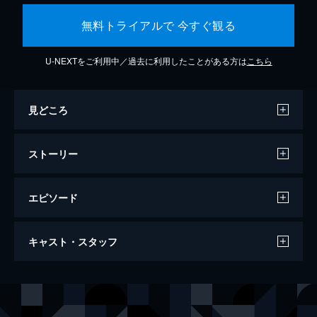
無料トライアルで 今すぐ観る
U-NEXTをご利用中／過去に利用したことがある方は
こちら
見どころ
ストーリー
エピソード
バケモノの子
キャスト・スタッフ
119分
声の出演
熊徹
役所広司
九太（少年期）
宮崎あおい