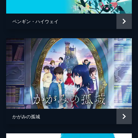
百秋坊
リリー・フランキー
多々良
大泉洋
ペンギン・ハイウェイ
監督
細田守
脚本
細田守
原作
細田守
音楽
高木正勝
アニメーション制作
スタジオ地図
製作
中山良夫
齋藤佑佳
井上伸一郎
かがみの孤城
市川南
柏木登