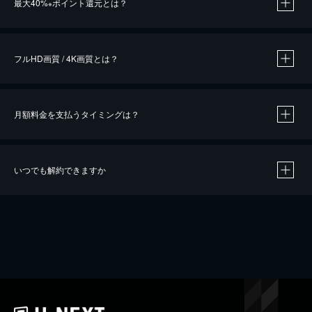
最大40%
ポイント還元とは？
※
※
作品によって必要なポイントが異なります。
フルHD画質 / 4K画質とは？
月額料金を支払うタイミングは？
※
40％ポイント還元の対象は、クレジットカード決済による作品の購入 / レンタルです。
※
iOSアプリのUコイン決済による作品の購入 / レンタルは、20％のポイント還元です。
※
還元の対象外となる決済方法や商品があります。くわしくは
こちら
をご確認ください。
いつでも解約できますか
こちら