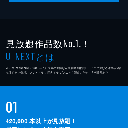
見放題作品数
！
No.1
※
とは
U-NEXT
※GEM Partners調べ/2026年7⽉ 国内の主要な定額制動画配信サービスにおける洋画/邦画/
海外ドラマ/韓流・アジアドラマ/国内ドラマ/アニメを調査。別途、有料作品あり。
01
420,000
本以上が見放題！