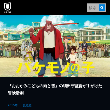
本文へスキップ
『おおかみこどもの雨と雪』の細田守監督が手がけた
冒険活劇
2015年
見放題