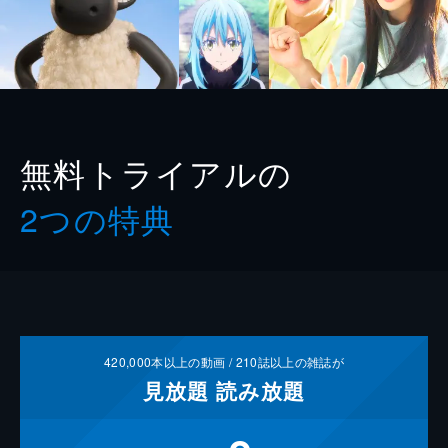
無料トライアルの
2つの特典
420,000
本以上の動画 /
210
誌以上の雑誌が
見放題
読み放題