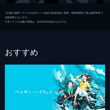
九太（青年期）
染谷将太
◎記載の無料トライアルは本ページ経由の新規登録に適用。無料期間終了後は通常料金で
自動更新となります。
楓
広瀬すず
◎本ページに記載の情報は、2026年8月現在のものです。
猪王山
山路和弘
一郎彦（青年期）
宮野真守
二郎丸（青年期）
山口勝平
おすすめ
九太の父
長塚圭史
九太の母
麻生久美子
一郎彦（少年期）
黒木華
チコ
諸星すみれ
二郎丸（少年期）
大野百花
宗師
津川雅彦