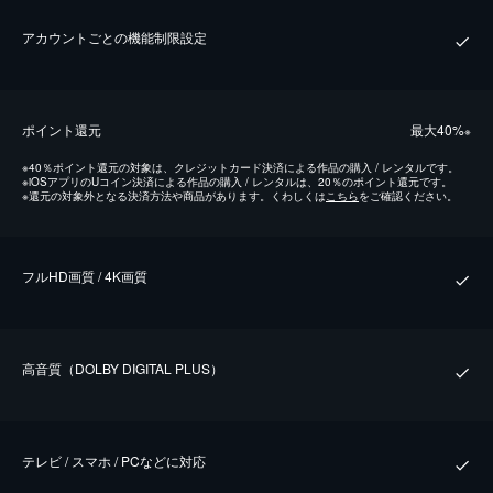
アカウントごとの機能制限設定
ポイント還元
最⼤40%
※
※
40％ポイント還元の対象は、クレジットカード決済による作品の購入 / レンタルです。
※
iOSアプリのUコイン決済による作品の購入 / レンタルは、20％のポイント還元です。
※
還元の対象外となる決済方法や商品があります。くわしくは
こちら
をご確認ください。
フルHD画質 / 4K画質
⾼⾳質（DOLBY DIGITAL PLUS）
テレビ / スマホ / PCなどに対応