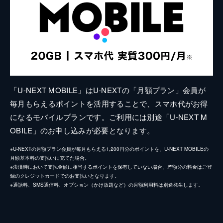
「U-NEXT MOBILE」はU-NEXTの「月額プラン」会員が
毎月もらえるポイントを活用することで、スマホ代がお得
になるモバイルプランです。ご利用には別途「U-NEXT M
OBILE」のお申し込みが必要となります。
※U-NEXTの月額プラン会員が毎月もらえる1,200円分のポイントを、U-NEXT MOBILEの
月額基本料の支払いに充てた場合。
※決済時において支払金額に相当するポイントを保有していない場合、差額分の料金はご登
録のクレジットカードでのお支払いとなります。
※通話料、SMS通信料、オプション（かけ放題など）の月額利用料は別途発生します。