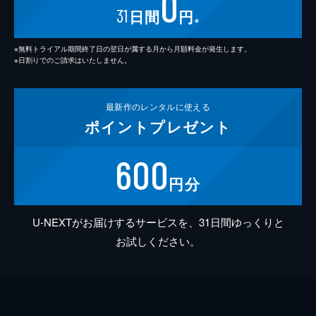
0
31
日間
円
※
※無料トライアル期間終了日の翌日が属する月から月額料金が発生します。
※日割りでのご請求はいたしません。
最新作の
レンタルに使える
ポイント
プレゼント
600
円分
U-NEXTがお届けするサービスを、31日間ゆっくりと
お試しください。