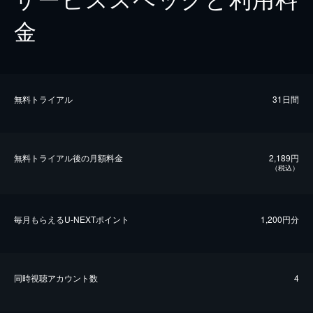
金
無料トライアル
31日間
無料トライアル後の⽉額料金
2,189円
（税込）
毎⽉もらえるU-NEXTポイント
1,200円分
同時視聴アカウント数
4