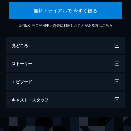
無料トライアルで 今すぐ観る
U-NEXTをご利用中／過去に利用したことがある方は
こちら
見どころ
ストーリー
エピソード
バケモノの子
キャスト・スタッフ
119分
声の出演
熊徹
役所広司
九太（少年期）
宮崎あおい