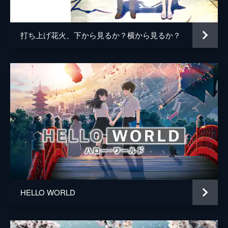
百秋坊
リリー・フランキー
多々良
大泉洋
打ち上げ花火、下から見るか？横から見るか？
監督
細田守
脚本
細田守
原作
細田守
音楽
高木正勝
アニメーション制作
スタジオ地図
製作
中山良夫
齋藤佑佳
井上伸一郎
HELLO WORLD
市川南
柏木登