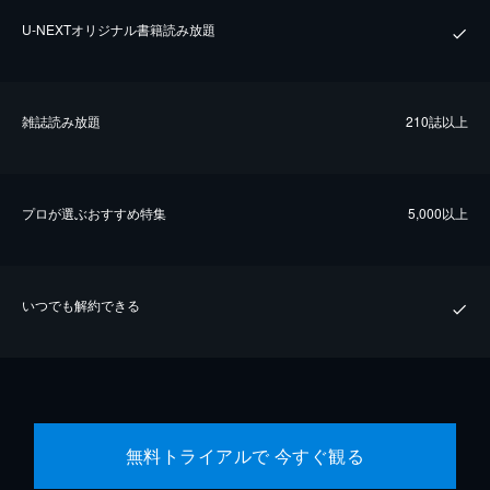
U-NEXTオリジナル書籍読み放題
雑誌読み放題
210誌以上
プロが選ぶおすすめ特集
5,000以上
いつでも解約できる
無料トライアルで 今すぐ観る