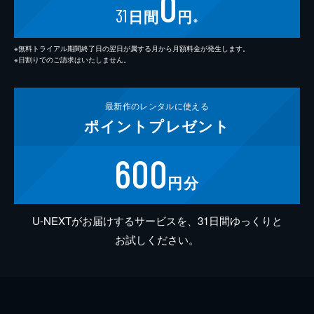
0
31
日間
円
※
※無料トライアル期間終了日の翌日が属する月から月額料金が発生します。
※日割りでのご請求はいたしません。
最新作の
レンタルに使える
ポイント
プレゼント
600
円分
U-NEXTがお届けするサービスを、31日間ゆっくりと
お試しください。