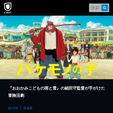
本文へスキップ
『おおかみこどもの雨と雪』の細田守監督が手がけた
冒険活劇
2015年
見放題