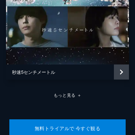
中村理一郎
薮下維也
熊谷宜和
秒速5センチメートル
もっと見る
＋
無料トライアルで 今すぐ観る