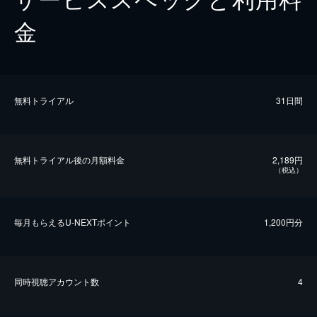
金
無料トライアル
31日間
無料トライアル後の⽉額料金
2,189円
（税込）
毎⽉もらえるU-NEXTポイント
1,200円分
同時視聴アカウント数
4