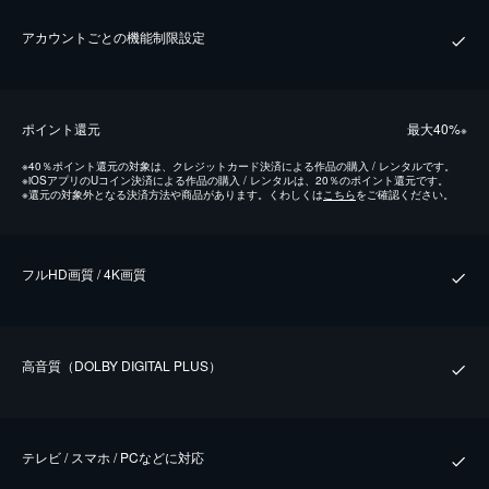
アカウントごとの機能制限設定
ポイント還元
最⼤40%
※
※
40％ポイント還元の対象は、クレジットカード決済による作品の購入 / レンタルです。
※
iOSアプリのUコイン決済による作品の購入 / レンタルは、20％のポイント還元です。
※
還元の対象外となる決済方法や商品があります。くわしくは
こちら
をご確認ください。
フルHD画質 / 4K画質
⾼⾳質（DOLBY DIGITAL PLUS）
テレビ / スマホ / PCなどに対応