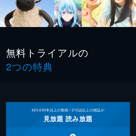
無料トライアルの
2つの特典
420,000
本以上の動画 /
210
誌以上の雑誌が
見放題
読み放題