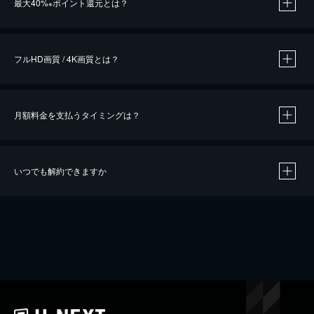
最大40%
ポイント還元とは？
※
※
作品によって必要なポイントが異なります。
フルHD画質 / 4K画質とは？
月額料金を支払うタイミングは？
※
40％ポイント還元の対象は、クレジットカード決済による作品の購入 / レンタルです。
※
iOSアプリのUコイン決済による作品の購入 / レンタルは、20％のポイント還元です。
※
還元の対象外となる決済方法や商品があります。くわしくは
こちら
をご確認ください。
いつでも解約できますか
こちら