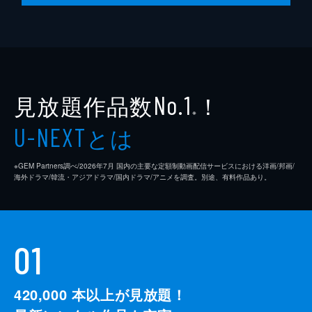
見放題作品数
！
No.1
※
とは
U-NEXT
※GEM Partners調べ/2026年7⽉ 国内の主要な定額制動画配信サービスにおける洋画/邦画/
海外ドラマ/韓流・アジアドラマ/国内ドラマ/アニメを調査。別途、有料作品あり。
01
420,000
本以上が見放題！