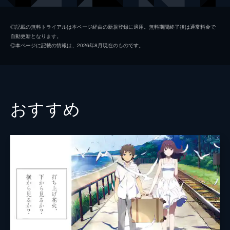
九太（青年期）
染谷将太
◎記載の無料トライアルは本ページ経由の新規登録に適用。無料期間終了後は通常料金で
自動更新となります。
楓
広瀬すず
◎本ページに記載の情報は、2026年8月現在のものです。
猪王山
山路和弘
一郎彦（青年期）
宮野真守
二郎丸（青年期）
山口勝平
おすすめ
九太の父
長塚圭史
九太の母
麻生久美子
一郎彦（少年期）
黒木華
チコ
諸星すみれ
二郎丸（少年期）
大野百花
宗師
津川雅彦