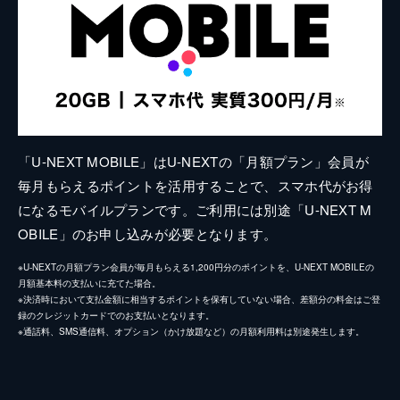
「U-NEXT MOBILE」はU-NEXTの「月額プラン」会員が
毎月もらえるポイントを活用することで、スマホ代がお得
になるモバイルプランです。ご利用には別途「U-NEXT M
OBILE」のお申し込みが必要となります。
※U-NEXTの月額プラン会員が毎月もらえる1,200円分のポイントを、U-NEXT MOBILEの
月額基本料の支払いに充てた場合。
※決済時において支払金額に相当するポイントを保有していない場合、差額分の料金はご登
録のクレジットカードでのお支払いとなります。
※通話料、SMS通信料、オプション（かけ放題など）の月額利用料は別途発生します。