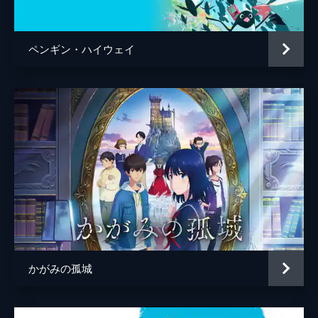
百秋坊
リリー・フランキー
多々良
大泉洋
ペンギン・ハイウェイ
監督
細田守
脚本
細田守
原作
細田守
音楽
高木正勝
アニメーション制作
スタジオ地図
製作
中山良夫
齋藤佑佳
井上伸一郎
かがみの孤城
市川南
柏木登