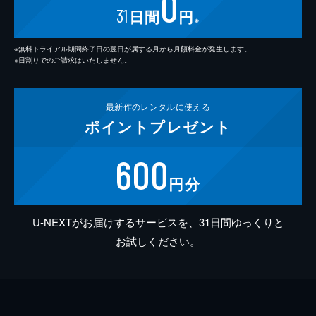
0
31
日間
円
※
※無料トライアル期間終了日の翌日が属する月から月額料金が発生します。
※日割りでのご請求はいたしません。
最新作の
レンタルに使える
ポイント
プレゼント
600
円分
U-NEXTがお届けするサービスを、31日間ゆっくりと
お試しください。