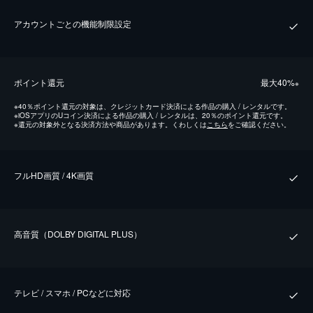
アカウントごとの機能制限設定
ポイント還元
最⼤40%
※
※
40％ポイント還元の対象は、クレジットカード決済による作品の購入 / レンタルです。
※
iOSアプリのUコイン決済による作品の購入 / レンタルは、20％のポイント還元です。
※
還元の対象外となる決済方法や商品があります。くわしくは
こちら
をご確認ください。
フルHD画質 / 4K画質
⾼⾳質（DOLBY DIGITAL PLUS）
テレビ / スマホ / PCなどに対応