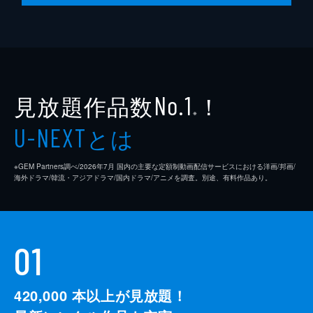
見放題作品数
！
No.1
※
とは
U-NEXT
※GEM Partners調べ/2026年7⽉ 国内の主要な定額制動画配信サービスにおける洋画/邦画/
海外ドラマ/韓流・アジアドラマ/国内ドラマ/アニメを調査。別途、有料作品あり。
01
420,000
本以上が見放題！