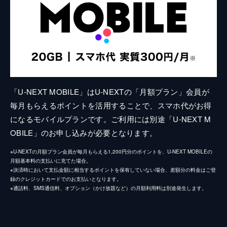
「U-NEXT MOBILE」はU-NEXTの「月額プラン」会員が
毎月もらえるポイントを活用することで、スマホ代がお得
になるモバイルプランです。ご利用には別途「U-NEXT M
OBILE」のお申し込みが必要となります。
※U-NEXTの月額プラン会員が毎月もらえる1,200円分のポイントを、U-NEXT MOBILEの
月額基本料の支払いに充てた場合。
※決済時において支払金額に相当するポイントを保有していない場合、差額分の料金はご登
録のクレジットカードでのお支払いとなります。
※通話料、SMS通信料、オプション（かけ放題など）の月額利用料は別途発生します。