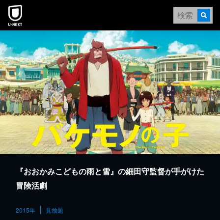
本文へスキップ
『おおかみこどもの雨と雪』の細田守監督が手がけた
冒険活劇
2015年
見放題