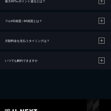
最大40%
ポイント還元とは？
※
※
作品によって必要なポイントが異なります。
フルHD画質 / 4K画質とは？
月額料金を支払うタイミングは？
※
40％ポイント還元の対象は、クレジットカード決済による作品の購入 / レンタルです。
※
iOSアプリのUコイン決済による作品の購入 / レンタルは、20％のポイント還元です。
※
還元の対象外となる決済方法や商品があります。くわしくは
こちら
をご確認ください。
いつでも解約できますか
こちら