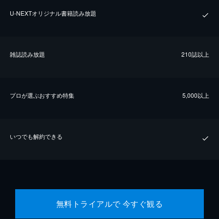
U-NEXTオリジナル書籍読み放題
雑誌読み放題
210誌以上
プロが選ぶおすすめ特集
5,000以上
いつでも解約できる
無料トライアルで 今すぐ観る