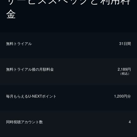
金
無料トライアル
31日間
無料トライアル後の⽉額料金
2,189円
（税込）
毎⽉もらえるU-NEXTポイント
1,200円分
同時視聴アカウント数
4