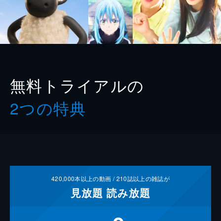
無料トライアルの
2つの特典
420,000
本以上の動画 /
210
誌以上の雑誌が
見放題
読み放題