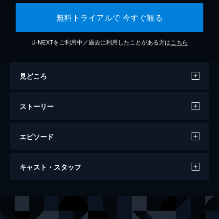
無料トライアルで 今すぐ観る
U-NEXTをご利用中／過去に利用したことがある方は
こちら
見どころ
ストーリー
エピソード
バケモノの子
キャスト・スタッフ
119分
声の出演
熊徹
役所広司
九太（少年期）
宮崎あおい