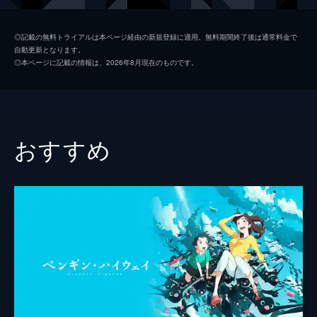
九太（青年期）
染谷将太
◎記載の無料トライアルは本ページ経由の新規登録に適用。無料期間終了後は通常料金で
自動更新となります。
楓
広瀬すず
◎本ページに記載の情報は、2026年8月現在のものです。
猪王山
山路和弘
一郎彦（青年期）
宮野真守
二郎丸（青年期）
山口勝平
おすすめ
九太の父
長塚圭史
九太の母
麻生久美子
一郎彦（少年期）
黒木華
チコ
諸星すみれ
二郎丸（少年期）
大野百花
宗師
津川雅彦