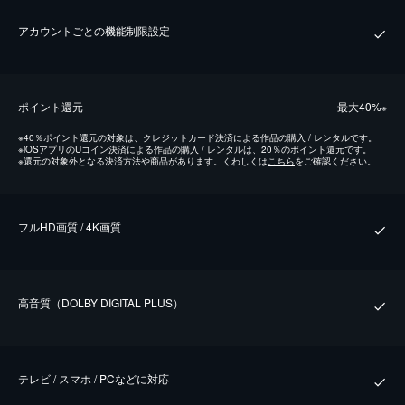
アカウントごとの機能制限設定
ポイント還元
最⼤40%
※
※
40％ポイント還元の対象は、クレジットカード決済による作品の購入 / レンタルです。
※
iOSアプリのUコイン決済による作品の購入 / レンタルは、20％のポイント還元です。
※
還元の対象外となる決済方法や商品があります。くわしくは
こちら
をご確認ください。
フルHD画質 / 4K画質
⾼⾳質（DOLBY DIGITAL PLUS）
テレビ / スマホ / PCなどに対応