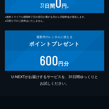
0
31
日間
円
※
※無料トライアル期間終了日の翌日が属する月から月額料金が発生します。
※日割りでのご請求はいたしません。
最新作の
レンタルに使える
ポイント
プレゼント
600
円分
U-NEXTがお届けするサービスを、31日間ゆっくりと
お試しください。