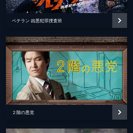
ベテラン 凶悪犯罪捜査班
２階の悪党