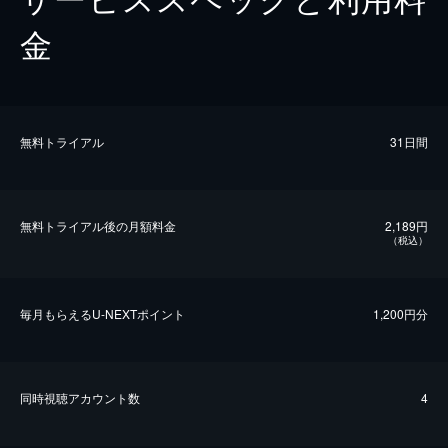
金
無料トライアル
31日間
無料トライアル後の⽉額料金
2,189円
（税込）
毎⽉もらえるU-NEXTポイント
1,200円分
同時視聴アカウント数
4