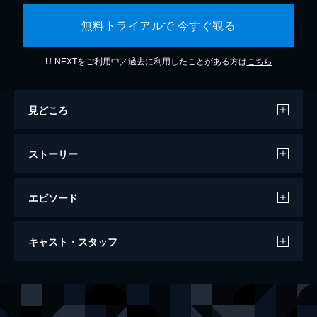
無料トライアルで 今すぐ観る
U-NEXTをご利用中／過去に利用したことがある方は
こちら
見どころ
ストーリー
エピソード
監獄の首領
キャスト・スタッフ
125分
出演
チョン・イクホ
ハン・ソッキュ
ソン・ユゴン
キム・レウォン