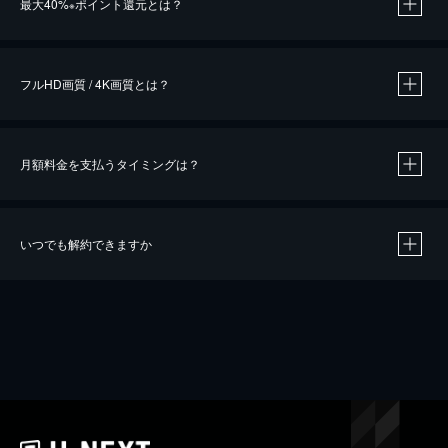
最大40%
ポイント還元とは？
※
※
作品によって必要なポイントが異なります。
フルHD画質 / 4K画質とは？
月額料金を支払うタイミングは？
※
40％ポイント還元の対象は、クレジットカード決済による作品の購入 / レンタルです。
※
iOSアプリのUコイン決済による作品の購入 / レンタルは、20％のポイント還元です。
※
還元の対象外となる決済方法や商品があります。くわしくは
こちら
をご確認ください。
いつでも解約できますか
こちら