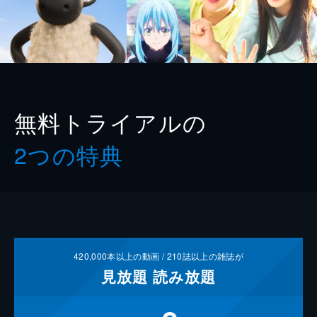
無料トライアルの
2つの特典
420,000
本以上の動画 /
210
誌以上の雑誌が
見放題
読み放題