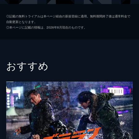
カン所長
チョン・ウンイン
◎記載の無料トライアルは本ページ経由の新規登録に適用。無料期間終了後は通常料金で
自動更新となります。
キム・サンジョ
キム・ソンギュン
◎本ページに記載の情報は、2026年8月現在のものです。
チャンギル
シン・ソンロク
マ社長
チョ・ジェユン
監督
ナ・ヒョン
おすすめ
脚本
ナ・ヒョン
音楽
パン・ジュンソク