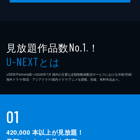
見放題作品数
！
No.1
※
とは
U-NEXT
※GEM Partners調べ/2026年7⽉ 国内の主要な定額制動画配信サービスにおける洋画/邦画/
海外ドラマ/韓流・アジアドラマ/国内ドラマ/アニメを調査。別途、有料作品あり。
01
420,000
本以上が見放題！