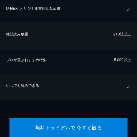
U-NEXTオリジナル書籍読み放題
雑誌読み放題
210誌以上
プロが選ぶおすすめ特集
5,000以上
いつでも解約できる
無料トライアルで 今すぐ観る