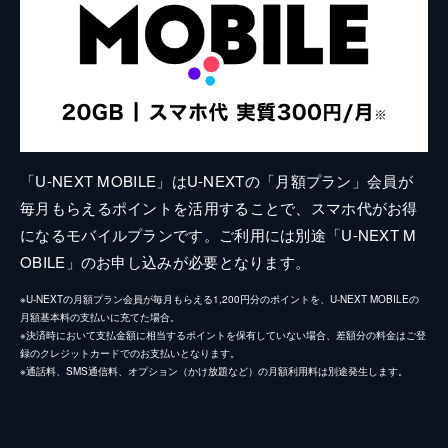
「U-NEXT MOBILE」はU-NEXTの「月額プラン」会員が
毎月もらえるポイントを活用することで、スマホ代がお得
になるモバイルプランです。ご利用には別途「U-NEXT M
OBILE」のお申し込みが必要となります。
※U-NEXTの月額プラン会員が毎月もらえる1,200円分のポイントを、U-NEXT MOBILEの
月額基本料の支払いに充てた場合。
※決済時において支払金額に相当するポイントを保有していない場合、差額分の料金はご登
録のクレジットカードでのお支払いとなります。
※通話料、SMS通信料、オプション（かけ放題など）の月額利用料は別途発生します。