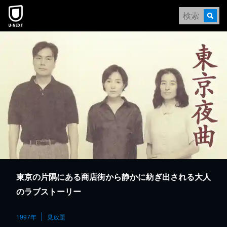
本文へスキップ
東京の片隅にある商店街から静かに紡ぎ出される大人
のラブストーリー
1997年
見放題