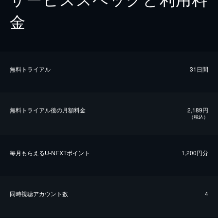
金
無料トライアル
31日間
無料トライアル後の⽉額料金
2,189円
（税込）
毎⽉もらえるU-NEXTポイント
1,200円分
同時視聴アカウント数
4