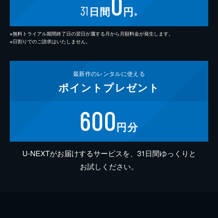
0
31
日間
円
※
※無料トライアル期間終了日の翌日が属する月から月額料金が発生します。
※日割りでのご請求はいたしません。
最新作の
レンタルに使える
ポイント
プレゼント
600
円分
U-NEXTがお届けするサービスを、31日間ゆっくりと
お試しください。