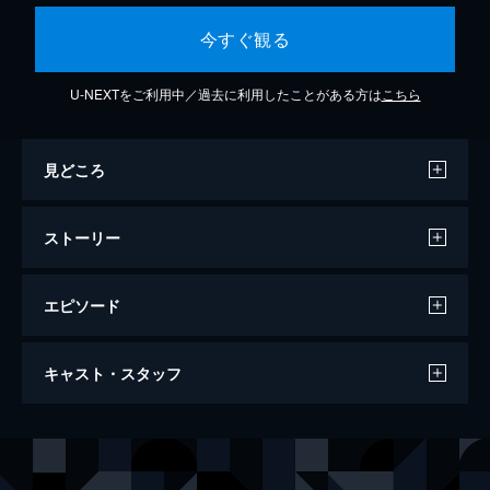
今すぐ観る
U-NEXTをご利用中／過去に利用したことがある方は
こちら
見どころ
ストーリー
エピソード
東京夜曲
キャスト・スタッフ
87分
出演
長塚京三
倍賞美津子