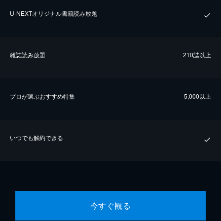
U-NEXTオリジナル書籍読み放題
雑誌読み放題
210誌以上
プロが選ぶおすすめ特集
5,000以上
いつでも解約できる
今すぐ観る