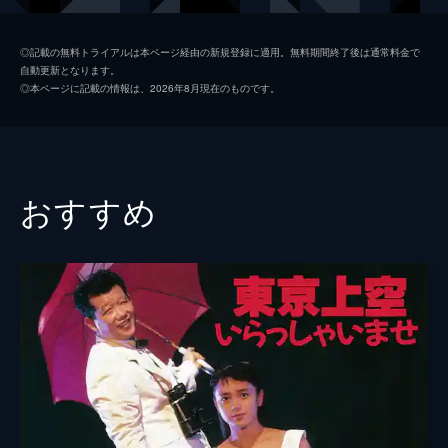
桃井かおり
◎記載の無料トライアルは本ページ経由の新規登録に適用。無料期間終了後は通常料金で
自動更新となります。
上川隆也
◎本ページに記載の情報は、2026年8月現在のものです。
はやし・こば
朝霧鏡子
花沢徳衛
おすすめ
七尾伶子
安部聡子
前田昌代
監督
市川準
脚本
佐藤信介
音楽
清水一登