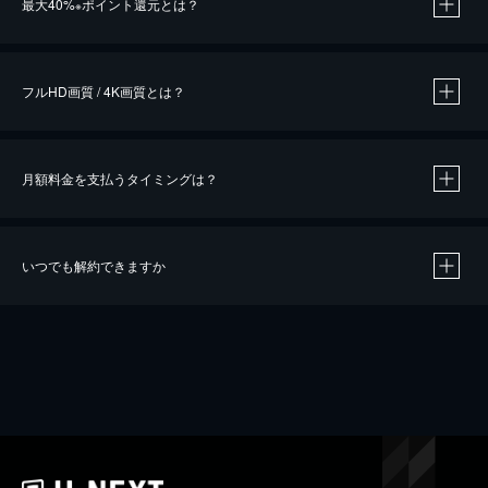
最大40%
ポイント還元とは？
※
※
作品によって必要なポイントが異なります。
フルHD画質 / 4K画質とは？
月額料金を支払うタイミングは？
※
40％ポイント還元の対象は、クレジットカード決済による作品の購入 / レンタルです。
※
iOSアプリのUコイン決済による作品の購入 / レンタルは、20％のポイント還元です。
※
還元の対象外となる決済方法や商品があります。くわしくは
こちら
をご確認ください。
いつでも解約できますか
こちら