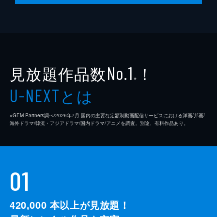
見放題作品数
！
No.1
※
とは
U-NEXT
※GEM Partners調べ/2026年7⽉ 国内の主要な定額制動画配信サービスにおける洋画/邦画/
海外ドラマ/韓流・アジアドラマ/国内ドラマ/アニメを調査。別途、有料作品あり。
01
420,000
本以上が見放題！