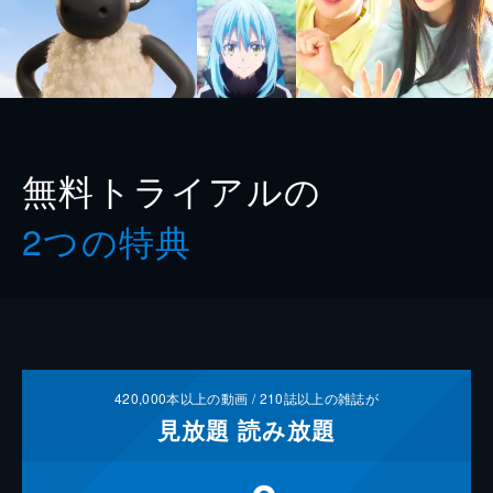
無料トライアルの
2つの特典
420,000
本以上の動画 /
210
誌以上の雑誌が
見放題
読み放題