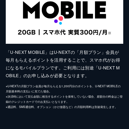
「U-NEXT MOBILE」はU-NEXTの「月額プラン」会員が
毎月もらえるポイントを活用することで、スマホ代がお得
になるモバイルプランです。ご利用には別途「U-NEXT M
OBILE」のお申し込みが必要となります。
※U-NEXTの月額プラン会員が毎月もらえる1,200円分のポイントを、U-NEXT MOBILEの
月額基本料の支払いに充てた場合。
※決済時において支払金額に相当するポイントを保有していない場合、差額分の料金はご登
録のクレジットカードでのお支払いとなります。
※通話料、SMS通信料、オプション（かけ放題など）の月額利用料は別途発生します。