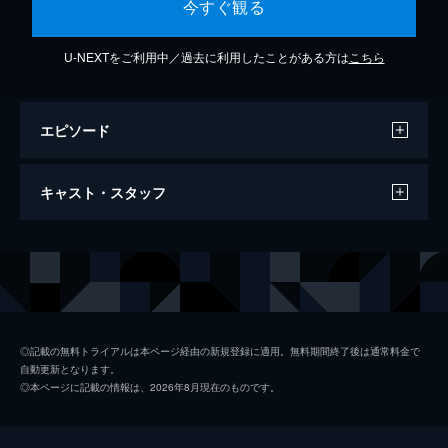
今すぐ観る
U-NEXTをご利用中／過去に利用したことがある方は
こちら
エピソード
スッペシャル ジェネレ～ション
キャスト・スタッフ
4分
出演
Berryz工房
◎記載の無料トライアルは本ページ経由の新規登録に適用。無料期間終了後は通常料金で
自動更新となります。
◎本ページに記載の情報は、2026年8月現在のものです。