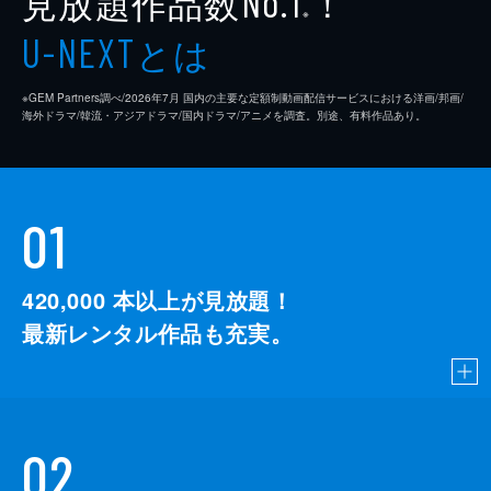
見放題作品数
！
No.1
※
とは
U-NEXT
※GEM Partners調べ/2026年7⽉ 国内の主要な定額制動画配信サービスにおける洋画/邦画/
海外ドラマ/韓流・アジアドラマ/国内ドラマ/アニメを調査。別途、有料作品あり。
01
420,000
本以上が見放題！
最新レンタル作品も充実。
02