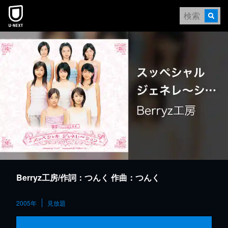
本文へスキップ
Berryz工房/作詞：つんく 作曲：つんく
2005年
見放題