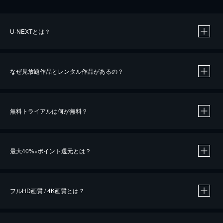
U-NEXTとは？
なぜ見放題作品とレンタル作品があるの？
無料トライアルは何が無料？
※
最大40%
ポイント還元とは？
※
※
作品によって必要なポイントが異なります。
フルHD画質 / 4K画質とは？