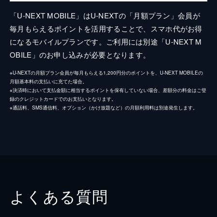
「U-NEXT MOBILE」はU-NEXTの「月額プラン」会員が
毎月もらえるポイントを活用することで、スマホ代がお得
になるモバイルプランです。ご利用には別途「U-NEXT M
OBILE」のお申し込みが必要となります。
※U-NEXTの月額プラン会員が毎月もらえる1,200円分のポイントを、U-NEXT MOBILEの
月額基本料の支払いに充てた場合。
※決済時において支払金額に相当するポイントを保有していない場合、差額分の料金はご登
録のクレジットカードでのお支払いとなります。
※通話料、SMS通信料、オプション（かけ放題など）の月額利用料は別途発生します。
よくある質問