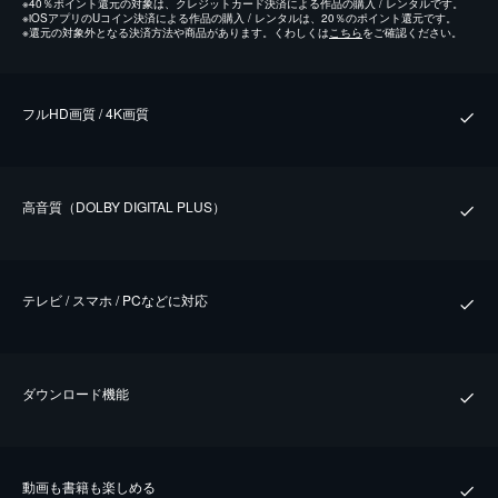
※
40％ポイント還元の対象は、クレジットカード決済による作品の購入 / レンタルです。
※
iOSアプリのUコイン決済による作品の購入 / レンタルは、20％のポイント還元です。
※
還元の対象外となる決済方法や商品があります。くわしくは
こちら
をご確認ください。
フルHD画質 / 4K画質
⾼⾳質（DOLBY DIGITAL PLUS）
テレビ / スマホ / PCなどに対応
ダウンロード機能
動画も書籍も楽しめる