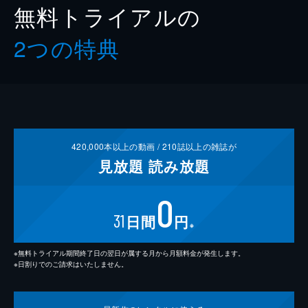
無料トライアルの
2つの特典
420,000
本以上の動画 /
210
誌以上の雑誌が
見放題
読み放題
0
31
日間
円
※
※無料トライアル期間終了日の翌日が属する月から月額料金が発生します。
※日割りでのご請求はいたしません。