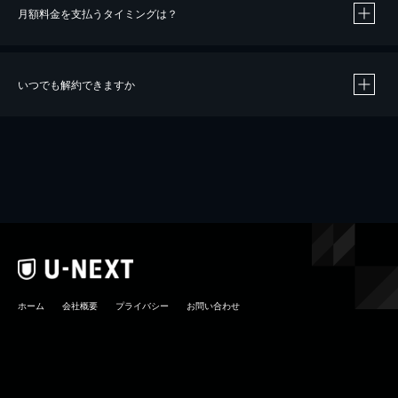
月額料金を支払うタイミングは？
※
40％ポイント還元の対象は、クレジットカード決済による作品の購入 / レンタルです。
※
iOSアプリのUコイン決済による作品の購入 / レンタルは、20％のポイント還元です。
※
還元の対象外となる決済方法や商品があります。くわしくは
こちら
をご確認ください。
いつでも解約できますか
こちら
ホーム
会社概要
プライバシー
お問い合わせ