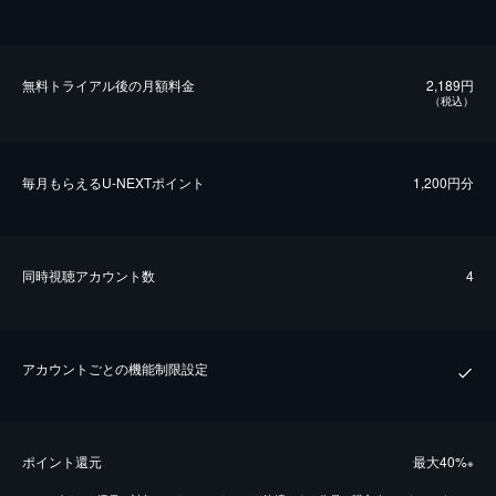
無料トライアル後の⽉額料金
2,189円
（税込）
毎⽉もらえるU-NEXTポイント
1,200円分
同時視聴アカウント数
4
アカウントごとの機能制限設定
ポイント還元
最⼤40%
※