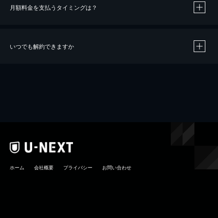
月額料金を支払うタイミングは？
※
40％ポイント還元の対象は、クレジットカード決済による作品の購入 / レンタルです。
※
iOSアプリのUコイン決済による作品の購入 / レンタルは、20％のポイント還元です。
※
還元の対象外となる決済方法や商品があります。くわしくは
こちら
をご確認ください。
いつでも解約できますか
こちら
ホーム
会社概要
プライバシー
お問い合わせ