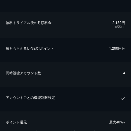
無料トライアル後の⽉額料金
2,189円
（税込）
毎⽉もらえるU-NEXTポイント
1,200円分
同時視聴アカウント数
4
アカウントごとの機能制限設定
ポイント還元
最⼤40%
※