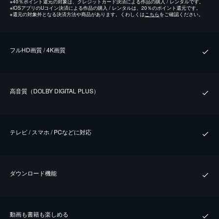
※
40％ポイント還元の対象は、クレジットカード決済による作品の購入 / レンタルです。
※
iOSアプリのUコイン決済による作品の購入 / レンタルは、20％のポイント還元です。
※
還元の対象外となる決済方法や商品があります。くわしくは
こちら
をご確認ください。
フルHD画質 / 4K画質
⾼⾳質（DOLBY DIGITAL PLUS）
テレビ / スマホ / PCなどに対応
ダウンロード機能
動画も書籍も楽しめる