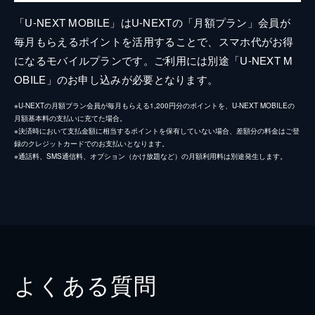
「U-NEXT MOBILE」はU-NEXTの「月額プラン」会員が
毎月もらえるポイントを活用することで、スマホ代がお得
になるモバイルプランです。ご利用には別途「U-NEXT M
OBILE」のお申し込みが必要となります。
※U-NEXTの月額プラン会員が毎月もらえる1,200円分のポイントを、U-NEXT MOBILEの
月額基本料の支払いに充てた場合。
※決済時において支払金額に相当するポイントを保有していない場合、差額分の料金はご登
録のクレジットカードでのお支払いとなります。
※通話料、SMS通信料、オプション（かけ放題など）の月額利用料は別途発生します。
よくある質問