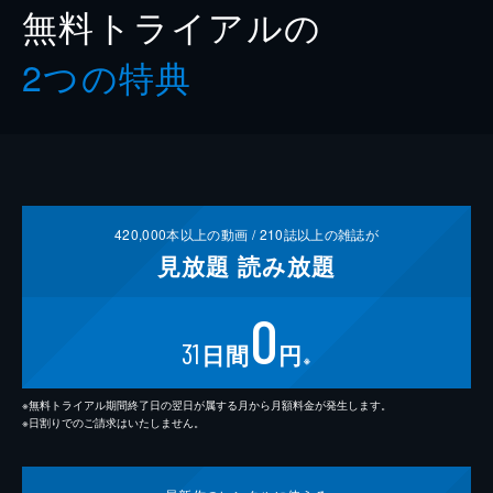
無料トライアルの
2つの特典
420,000
本以上の動画 /
210
誌以上の雑誌が
見放題
読み放題
0
31
日間
円
※
※無料トライアル期間終了日の翌日が属する月から月額料金が発生します。
※日割りでのご請求はいたしません。