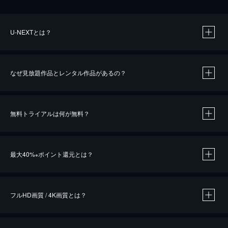
U-NEXTとは？
なぜ見放題作品とレンタル作品があるの？
無料トライアルは何が無料？
※
最大40%
ポイント還元とは？
※
※
作品によって必要なポイントが異なります。
フルHD画質 / 4K画質とは？