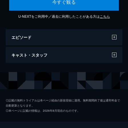
今すぐ観る
U-NEXTをご利用中／過去に利用したことがある方は
こちら
エピソード
℃-ute『桃色スパークリング』 （MV）
キャスト・スタッフ
4分
出演
℃-ute
◎記載の無料トライアルは本ページ経由の新規登録に適用。無料期間終了後は通常料金で
自動更新となります。
◎本ページに記載の情報は、2026年8月現在のものです。