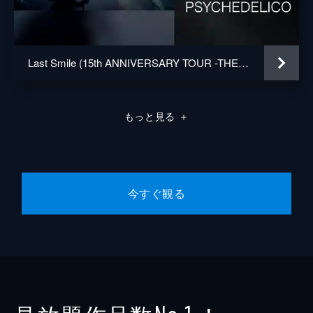
Last Smile (15th ANNIVERSARY TOUR -THE BEST- Live at SHOWA WOMEN’S UNIVERSITY HITOMI MEMORIAL HALL May 30th, 2015)
もっと見る
＋
今すぐ観る