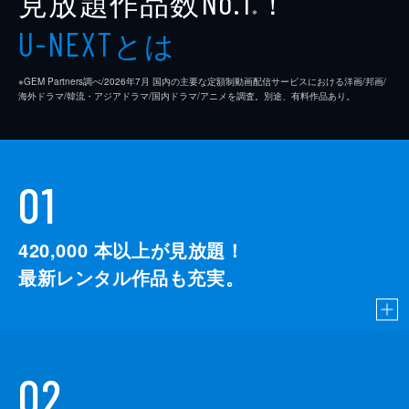
見放題作品数
！
No.1
※
とは
U-NEXT
※GEM Partners調べ/2026年7⽉ 国内の主要な定額制動画配信サービスにおける洋画/邦画/
海外ドラマ/韓流・アジアドラマ/国内ドラマ/アニメを調査。別途、有料作品あり。
01
420,000
本以上が見放題！
最新レンタル作品も充実。
02