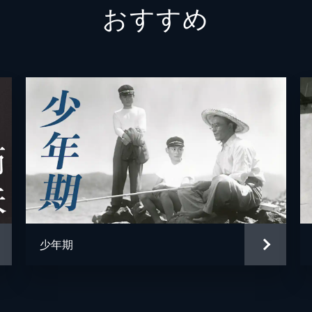
おすすめ
次郎
大塚紀
少年時代の甚吾
大塚正
少女時代の美子
河野正
牧童
稲川忠
牧童
杉山繁
牧童
泉時彦
牧童
小泉光
少年期
牧童
浜野肇
牧童
鈴木彰