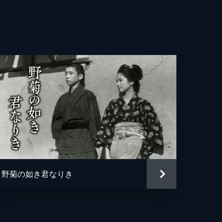
男
義
昭
一
三
弥
野菊の如き君なりき
三