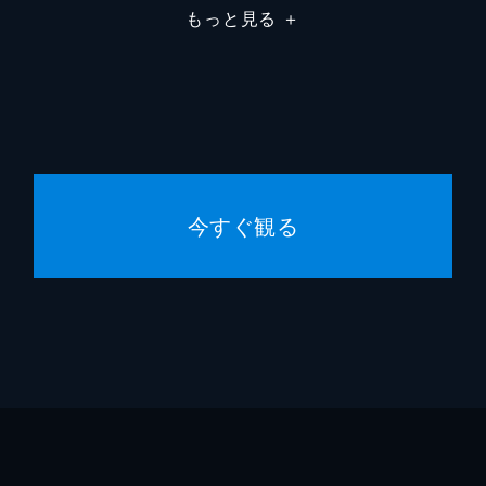
もっと見る
＋
牧童
千葉晃
木下恵
木下恵
木下忠
今すぐ観る