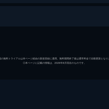
兄 甚吾
原保美
妹 美子
井川邦
載の無料トライアルは本ページ経由の新規登録に適用。無料期間終了後は通常料金で自動更新となり
◎本ページに記載の情報は、2026年8月現在のものです。
母 おきん
東山千
父 草二郎
勝見庸
野田
増田順
喜造
山路義