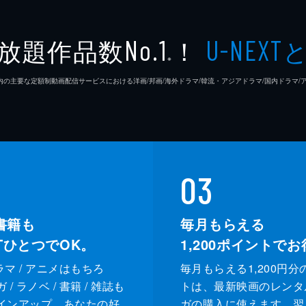
放題作品数
！
No.1
U-NEXT
※
26年7⽉ 国内の主要な定額制動画配信サービスにおける洋画/邦画/海外ドラマ/韓流・アジアドラマ/国内ドラ
03
書籍も
毎月もらえる
XTひとつでOK。
1,200
ポイントでお
ドラマ / アニメはもちろ
毎月もらえる1,200円分
/ ラノベ / 書籍 / 雑誌も
トは、最新映画のレンタ
インアップ。あなたの好
ガの購入に使えます。翌