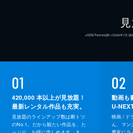
見
※GEM Partners調べ/20
01
02
420,000
本以上が見放題！
動画も
最新レンタル作品も充実。
U-NE
見放題のラインアップ数は断トツ
映画 / 
のNo.1。だから観たい作品を、た
ん、マンガ 
っぷり、お得に楽しめます。ま
豊富にラ