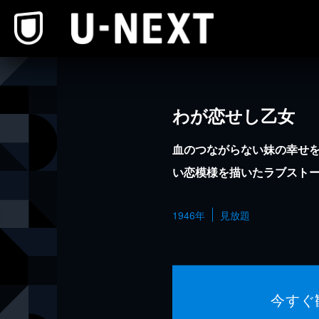
本文へスキップ
わが恋せし乙女
血のつながらない妹の幸せ
い恋模様を描いたラブスト
1946年
見放題
今すぐ