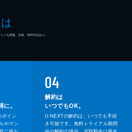
とは
マ/アニメを調査。別途、有料作品あり。
04
解約は
得に。
いつでもOK。
のポイン
U-NEXTの解約は、いつでも手続
ルやマン
き可能です。無料トライアル期間
月に持ち
中の解約の場合、月額料金は発生