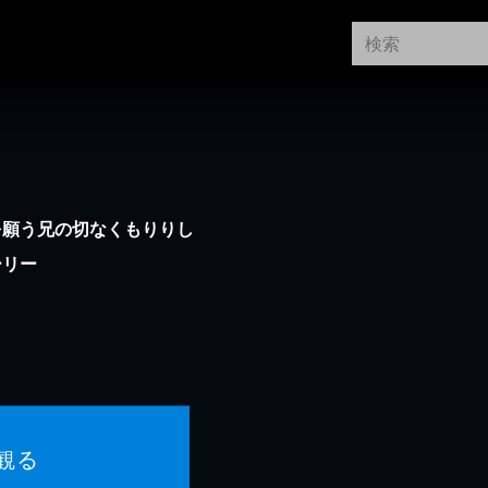
を願う兄の切なくもりりし
ーリー
観る