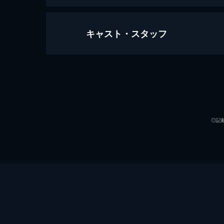
キャスト・スタッフ
わが恋せし乙女
75分
出演
◎記