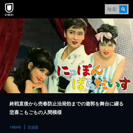
本文へスキップ
終戦直後から売春防止法発効までの遊郭を舞台に綴る
悲喜こもごもの人間模様
1964年
見放題