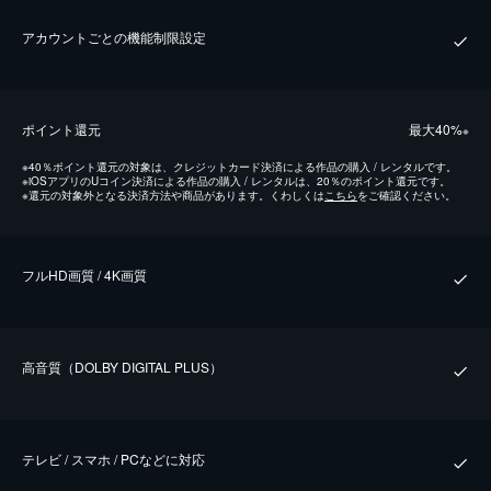
アカウントごとの機能制限設定
ポイント還元
最⼤40%
※
※
40％ポイント還元の対象は、クレジットカード決済による作品の購入 / レンタルです。
※
iOSアプリのUコイン決済による作品の購入 / レンタルは、20％のポイント還元です。
※
還元の対象外となる決済方法や商品があります。くわしくは
こちら
をご確認ください。
フルHD画質 / 4K画質
⾼⾳質（DOLBY DIGITAL PLUS）
テレビ / スマホ / PCなどに対応