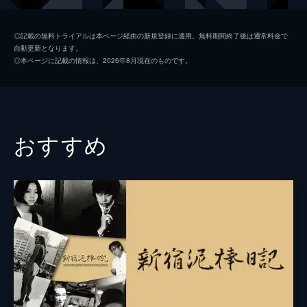
勝呂誉
◎記載の無料トライアルは本ページ経由の新規登録に適用。無料期間終了後は通常料金で
自動更新となります。
ホキ徳田
◎本ページに記載の情報は、2026年8月現在のものです。
長門裕之
加東大介
菅原文太
おすすめ
監督
前田陽一
脚本
前田陽一
音楽
山本直純
製作
佐々木孟