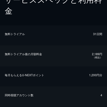
金
無料トライアル
31日間
無料トライアル後の⽉額料金
2,189円
（税込）
毎⽉もらえるU-NEXTポイント
1,200円分
同時視聴アカウント数
4