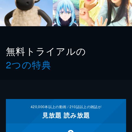
無料トライアルの
2つの特典
420,000
本以上の動画 /
210
誌以上の雑誌が
見放題
読み放題