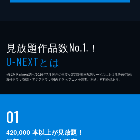
見放題作品数
！
No.1
※
とは
U-NEXT
※GEM Partners調べ/2026年7⽉ 国内の主要な定額制動画配信サービスにおける洋画/邦画/
海外ドラマ/韓流・アジアドラマ/国内ドラマ/アニメを調査。別途、有料作品あり。
01
420,000
本以上が見放題！