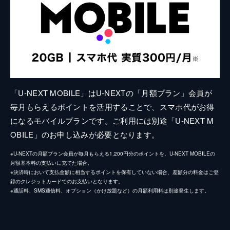
「U-NEXT MOBILE」はU-NEXTの「月額プラン」会員が
毎月もらえるポイントを活用することで、スマホ代がお得
になるモバイルプランです。ご利用には別途「U-NEXT M
OBILE」のお申し込みが必要となります。
※U-NEXTの月額プラン会員が毎月もらえる1,200円分のポイントを、U-NEXT MOBILEの
月額基本料の支払いに充てた場合。
※決済時において支払金額に相当するポイントを保有していない場合、差額分の料金はご登
録のクレジットカードでのお支払いとなります。
※通話料、SMS通信料、オプション（かけ放題など）の月額利用料は別途発生します。