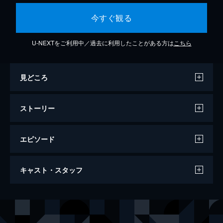
今すぐ観る
U-NEXTをご利用中／過去に利用したことがある方は
こちら
見どころ
ストーリー
エピソード
にっぽんぱらだいす
キャスト・スタッフ
92分
出演
香山美子
加賀まり子