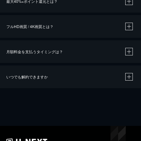
最大40%
ポイント還元とは？
※
※
作品によって必要なポイントが異なります。
フルHD画質 / 4K画質とは？
月額料金を支払うタイミングは？
※
40％ポイント還元の対象は、クレジットカード決済による作品の購入 / レンタルです。
※
iOSアプリのUコイン決済による作品の購入 / レンタルは、20％のポイント還元です。
※
還元の対象外となる決済方法や商品があります。くわしくは
こちら
をご確認ください。
いつでも解約できますか
こちら