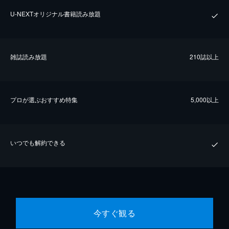
U-NEXTオリジナル書籍読み放題
雑誌読み放題
210誌以上
プロが選ぶおすすめ特集
5,000以上
いつでも解約できる
今すぐ観る