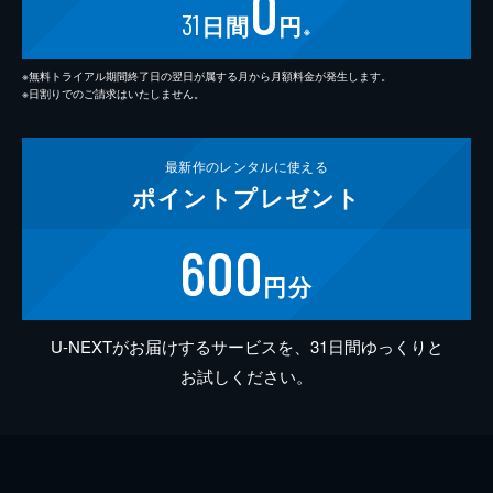
0
31
日間
円
※
※無料トライアル期間終了日の翌日が属する月から月額料金が発生します。
※日割りでのご請求はいたしません。
最新作の
レンタルに使える
ポイント
プレゼント
600
円分
U-NEXTがお届けするサービスを、31日間ゆっくりと
お試しください。