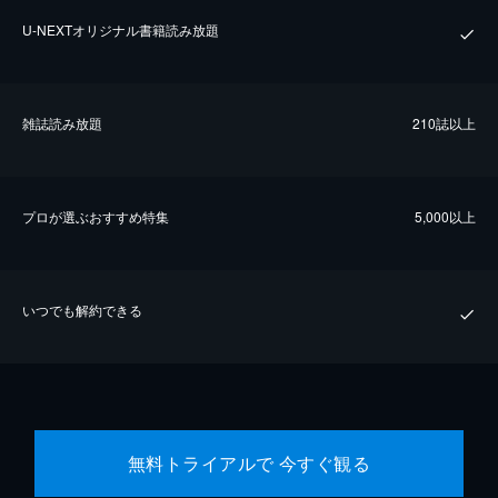
U-NEXTオリジナル書籍読み放題
雑誌読み放題
210誌以上
プロが選ぶおすすめ特集
5,000以上
いつでも解約できる
無料トライアルで 今すぐ観る