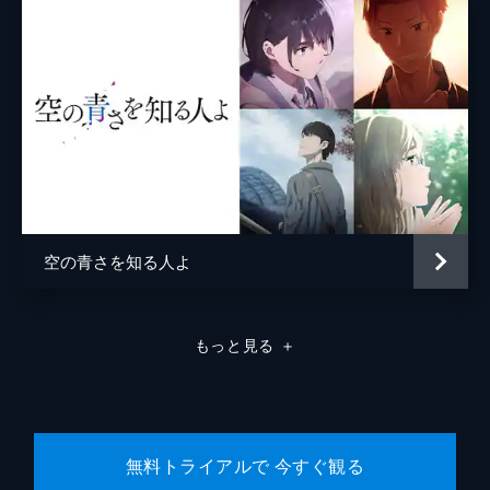
河浪栄作
山村卓也
北之原孝將
石立太一
アニメーション制作
京都アニメーション
製作
八田英明
空の青さを知る人よ
吉村隆
沖中進
もっと見る
＋
加藤雅己
高橋敏弘
吉羽治
無料トライアルで 今すぐ観る