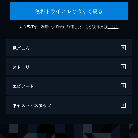
無料トライアルで 今すぐ観る
U-NEXTをご利用中／過去に利用したことがある方は
こちら
見どころ
ストーリー
エピソード
映画『聲の形』
キャスト・スタッフ
130分
声の出演
石田将也
入野自由
西宮硝子
早見沙織