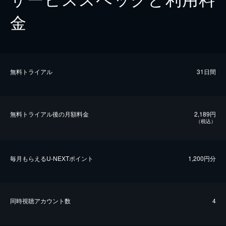
金
無料トライアル
31日間
無料トライアル後の⽉額料金
2,189円
（税込）
毎⽉もらえるU-NEXTポイント
1,200円分
同時視聴アカウント数
4