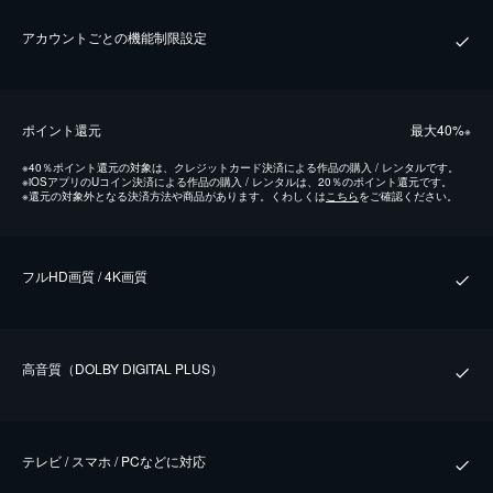
アカウントごとの機能制限設定
ポイント還元
最⼤40%
※
※
40％ポイント還元の対象は、クレジットカード決済による作品の購入 / レンタルです。
※
iOSアプリのUコイン決済による作品の購入 / レンタルは、20％のポイント還元です。
※
還元の対象外となる決済方法や商品があります。くわしくは
こちら
をご確認ください。
フルHD画質 / 4K画質
⾼⾳質（DOLBY DIGITAL PLUS）
テレビ / スマホ / PCなどに対応