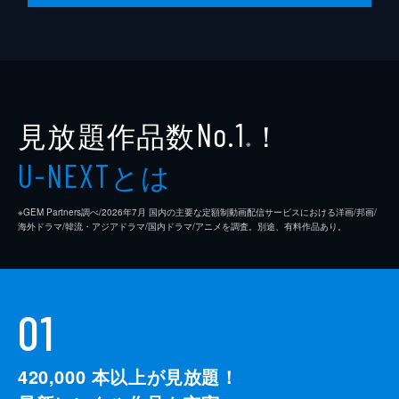
見放題作品数
！
No.1
※
とは
U-NEXT
※GEM Partners調べ/2026年7⽉ 国内の主要な定額制動画配信サービスにおける洋画/邦画/
海外ドラマ/韓流・アジアドラマ/国内ドラマ/アニメを調査。別途、有料作品あり。
01
420,000
本以上が見放題！