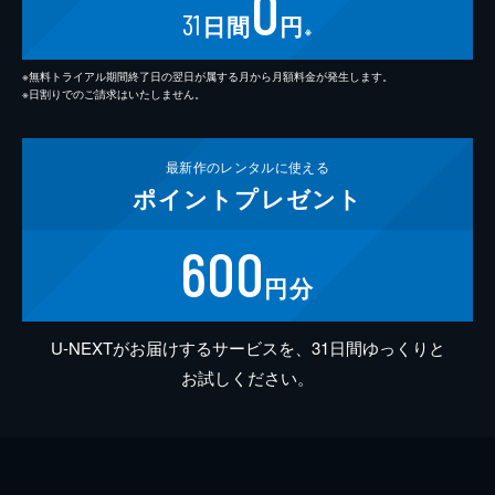
0
31
日間
円
※
※無料トライアル期間終了日の翌日が属する月から月額料金が発生します。
※日割りでのご請求はいたしません。
最新作の
レンタルに使える
ポイント
プレゼント
600
円分
U-NEXTがお届けするサービスを、31日間ゆっくりと
お試しください。