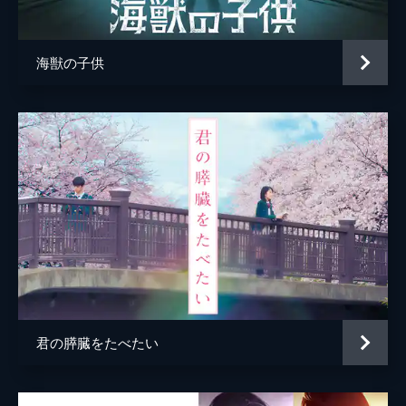
マリア
鎌田英怜奈
将也の姉
濱口綾乃
海獣の子供
ペドロ
綿貫竜之介
島田一旗
西谷亮
広瀬啓祐
増元拓也
石田美也子
ゆきのさつき
西宮八重子
平松晶子
監督
山田尚子
脚本
吉田玲子
原作
大今良時
君の膵臓をたべたい
音楽
牛尾憲輔
演出
小川太一