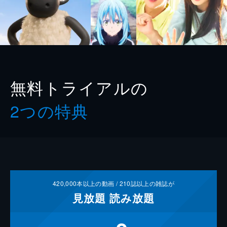
無料トライアルの
2つの特典
420,000
本以上の動画 /
210
誌以上の雑誌が
見放題
読み放題