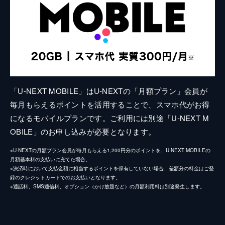
「U-NEXT MOBILE」はU-NEXTの「月額プラン」会員が
毎月もらえるポイントを活用することで、スマホ代がお得
になるモバイルプランです。ご利用には別途「U-NEXT M
OBILE」のお申し込みが必要となります。
※U-NEXTの月額プラン会員が毎月もらえる1,200円分のポイントを、U-NEXT MOBILEの
月額基本料の支払いに充てた場合。
※決済時において支払金額に相当するポイントを保有していない場合、差額分の料金はご登
録のクレジットカードでのお支払いとなります。
※通話料、SMS通信料、オプション（かけ放題など）の月額利用料は別途発生します。