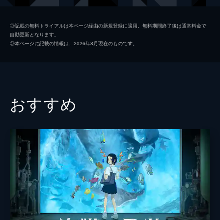
西宮結絃
悠木碧
◎記載の無料トライアルは本ページ経由の新規登録に適用。無料期間終了後は通常料金で
自動更新となります。
永束友宏
小野賢章
◎本ページに記載の情報は、2026年8月現在のものです。
植野直花
金子有希
佐原みよこ
石川由依
川井みき
潘めぐみ
おすすめ
真柴智
豊永利行
石田将也（小学生）
松岡茉優
島田一旗（小学生）
小島幸子
広瀬啓祐（小学生）
武田華
竹内先生
小松史法
西宮いと
谷育子