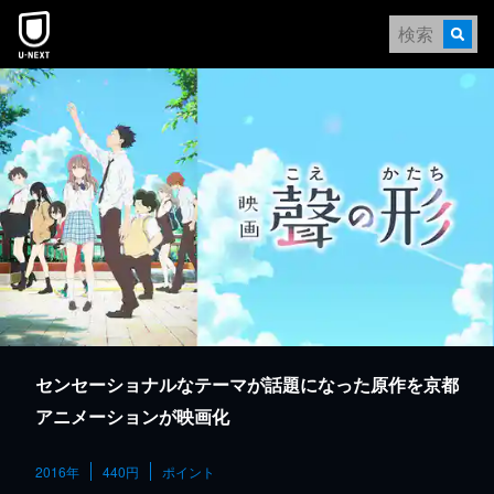
本文へスキップ
センセーショナルなテーマが話題になった原作を京都
アニメーションが映画化
2016年
440円
ポイント