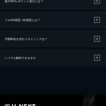
最大40%
ポイント還元とは？
※
※
作品によって必要なポイントが異なります。
フルHD画質 / 4K画質とは？
月額料金を支払うタイミングは？
※
40％ポイント還元の対象は、クレジットカード決済による作品の購入 / レンタルです。
※
iOSアプリのUコイン決済による作品の購入 / レンタルは、20％のポイント還元です。
※
還元の対象外となる決済方法や商品があります。くわしくは
こちら
をご確認ください。
いつでも解約できますか
こちら