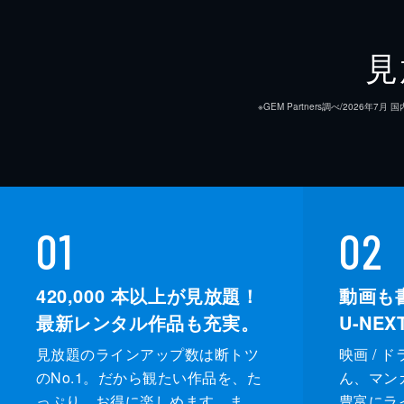
演出
見
※GEM Partners調べ/20
01
02
アニメーション制作
420,000
本以上が見放題！
動画も
最新レンタル作品も充実。
U-NE
製作
見放題のラインアップ数は断トツ
映画 / 
のNo.1。だから観たい作品を、た
ん、マンガ 
っぷり、お得に楽しめます。ま
豊富にラ