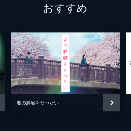
おすすめ
川井みき
潘めぐ
真柴智
豊永利
石田将也（小学生）
松岡茉
島田一旗（小学生）
小島幸
広瀬啓祐（小学生）
武田華
竹内先生
小松史
西宮いと
谷育子
君の膵臓をたべたい
マリア
鎌田英
将也の姉
濱口綾