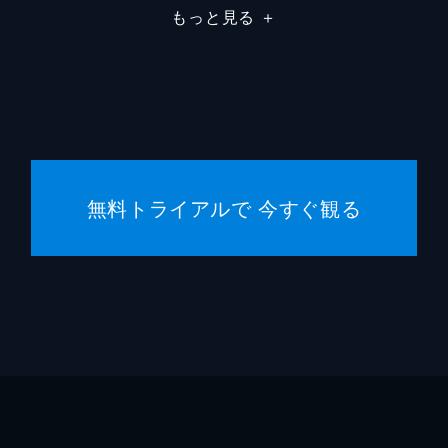
もっと見る
＋
ペドロ
綿貫竜
島田一旗
西谷亮
広瀬啓祐
増元拓
石田美也子
ゆきの
無料トライアルで 今すぐ観る
西宮八重子
平松晶
山田尚
吉田玲
大今良
牛尾憲