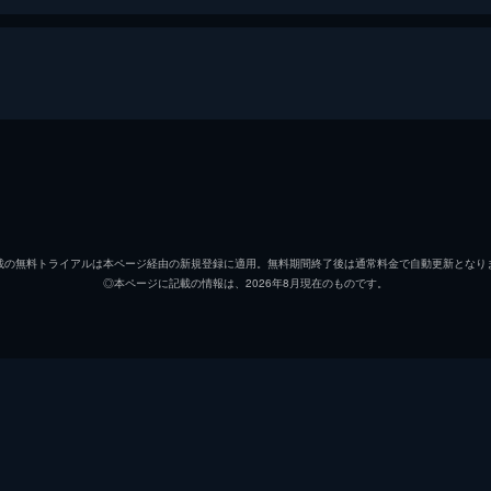
石田将也
入野自
西宮硝子
早見沙
載の無料トライアルは本ページ経由の新規登録に適用。無料期間終了後は通常料金で自動更新となり
◎本ページに記載の情報は、2026年8月現在のものです。
西宮結絃
悠木碧
永束友宏
小野賢
植野直花
金子有
佐原みよこ
石川由