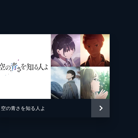
み
行
優
子
法
空の青さを知る人よ
怜奈
乃