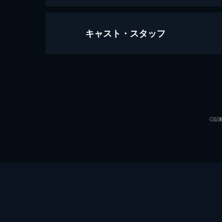
キャスト・スタッフ
映画『聲の形』
130分
声の出演
◎記