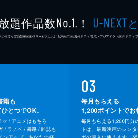
小川太
放題作品数
！
No.1
U-NEXT
※
河浪栄
26年7⽉ 国内の主要な定額制動画配信サービスにおける洋画/邦画/海外ドラマ/韓流・アジアドラマ/国内ドラ
山村卓
北之原
石立太
03
京都ア
書籍も
毎月もらえる
XTひとつでOK。
1,200
ポイントでお
八田英
ドラマ / アニメはもちろ
毎月もらえる1,200円分
吉村隆
/ ラノベ / 書籍 / 雑誌も
トは、最新映画のレンタ
インアップ。あなたの好
ガの購入に使えます。翌