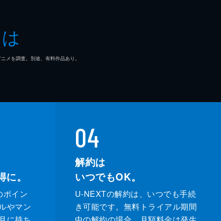
一
とは
作
マ/アニメを調査。別途、有料作品あり。
也
孝將
一
04
ニメーション
解約は
得に。
いつでもOK。
明
のポイン
U-NEXTの解約は、いつでも手続
ルやマン
き可能です。無料トライアル期間
月に持ち
中の解約の場合、月額料金は発生